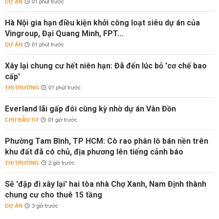
DỰ ÁN
01 phút trước
Hà Nội gia hạn điều kiện khởi công loạt siêu dự án của
Vingroup, Đại Quang Minh, FPT...
DỰ ÁN
01 phút trước
Xây lại chung cư hết niên hạn: Đã đến lúc bỏ 'cơ chế bao
cấp'
THỊ TRƯỜNG
01 phút trước
Everland lãi gấp đôi cùng kỳ nhờ dự án Vân Đồn
CHỦ ĐẦU TƯ
01 giờ trước
Phường Tam Bình, TP HCM: Cò rao phân lô bán nền trên
khu đất đã có chủ, địa phương lên tiếng cảnh báo
THỊ TRƯỜNG
2 giờ trước
Sẽ 'đập đi xây lại' hai tòa nhà Chợ Xanh, Nam Định thành
chung cư cho thuê 15 tầng
DỰ ÁN
3 giờ trước