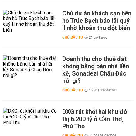
Chủ dự án khách sạn bên
hồ Trúc Bạch báo lãi quý
II nhờ khoản thu đột biến
CHỦ ĐẦU TƯ
21 giờ trước
Doanh thu cho thuê đất
không bằng bán nhà liền
kề, Sonadezi Châu Đức
nói gì?
CHỦ ĐẦU TƯ
15:26 | 06/08/2026
DXG rút khỏi hai khu đô
thị 6.200 tỷ ở Cần Thơ,
Phú Thọ
CHỦ ĐẦU TƯ