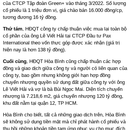
của CTCP Tập đoàn Green+ vào tháng 3/2022. Số lượng
cổ phiếu là 1 triệu đơn vị, giá chào bán 16.000 đồng/cp,
tương đương 16 tỷ đồng.
Thứ tám
, HĐQT công ty chấp thuận việc mua lại toàn bộ
cổ phần của ông Lê Viết Hải tại CTCP Đầu tư Pax
International theo vốn thực góp được xác nhận (giá trị
hiện nay là hơn 138 tỷ đồng).
Cuối cùng
, HĐQT Hòa Bình cũng chấp thuận các hợp
đồng và giao dịch giữa công ty và người có liên quan của
công ty, bao gồm nhưng không giới hạn hợp đồng
chuyển nhượng quyền sử dụng đất giữa công ty với ông
Lê Viết Hải và vợ là bà Bùi Ngọc Mai. Diện tích chuyển
nhượng là 7.218,6 m2, giá chuyển nhượng 120 tỷ đồng,
khu đất nằm tại quận 12, TP HCM.
Hòa Bình cho biết, tất cả những giao dịch trên, Hòa Bình
sẽ không sử dụng tiền mặt mà chỉ phát hành cổ phiếu và
thu hồi những khoản tiền tạm ứng phục vụ cho mục đích