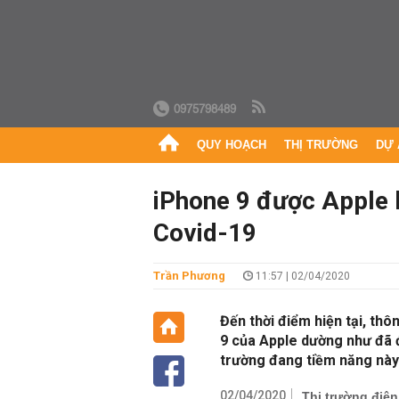
0975798489
QUY HOẠCH
THỊ TRƯỜNG
DỰ 
iPhone 9 được Apple 
Covid-19
Trần Phương
11:57 | 02/04/2020
Đến thời điểm hiện tại, thô
9 của Apple dường như đã đ
trường đang tiềm năng này
02/04/2020
Thị trường điệ