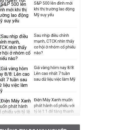
S&P 500 lên đỉnh mới
khi thị trường lao động
Mỹ suy yếu
Sau nhịp điều chỉnh
mạnh, CTCK nhìn thấy
cơ hội ở nhóm cổ phiếu
nào?
Giá vàng hôm nay 8/8:
Lên cao nhất 7 tuần
sau dữ liệu việc làm Mỹ
Điện Máy Xanh muốn
phát hành cổ phiếu với
tỷ lệ 1:1 để tăng thanh
khoản