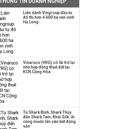
THÔNG TIN DOANH NGHIỆP
Quy hoạch 4 khu lấn
biển ở Phú Quốc
Liên danh Vingroup đầu tư
đô thị hơn 4.600 ha ven vịnh
Hạ Long
Một thương hiệu thời
trang Việt đóng cửa
sau 5 năm hoạt động,
thanh lý toàn bộ cửa
hàng
Vinaruco (VRG) có lãi trở lại
nhờ hợp đồng thuê đất tại
Dự án Sheraton Phú
KCN Cộng Hòa
Quốc bị buộc chấm dứt
hoạt động
Công ty 100 tỷ của
Huấn Hoa Hồng bỗng
Từ Shark Bình, Shark Thủy
dưng ‘biến mất’, một
đến Shark Tam, Khải Silk: Ai
công ty khác đã giải thể
cũng muốn lấn sân bất động
sản