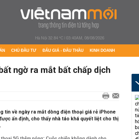
Hà Nội 32.84 °C
|
03:40AM, 08/08/2026
ÁN
CHỦ ĐẦU TƯ
ĐẤU GIÁ - ĐẤU THẦU
KINH DOANH
bất ngờ ra mắt bất chấp dịch
ng tin về ngày ra mắt dòng điện thoại giá rẻ iPhone
ược ấn định, cho thấy nhà táo khá quyết liệt cho thị
.
n thoại 5G thêm nóng: Cuộc chiến không dành cho