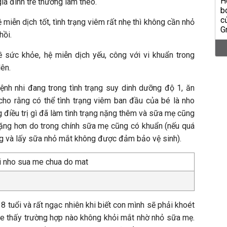
ia đình trẻ thường làm theo.
ệ miễn dịch tốt, tình trạng viêm rất nhẹ thì không cần nhỏ
hồi.
 sức khỏe, hệ miễn dịch yếu, công với vi khuẩn trong
lên.
ệnh nhi đang trong tình trạng suy dinh dưỡng độ 1, ăn
ho rằng có thể tình trạng viêm ban đầu của bé là nho
 điều trị gì đã làm tình trạng nặng thêm và sữa mẹ cũng
ặng hơn do trong chính sữa mẹ cũng có khuẩn (nếu quá
ng và lấy sữa nhỏ mắt không được đảm bảo vệ sinh).
 tuổi và rất ngạc nhiên khi biết con mình sẽ phải khoét
e thấy trường hợp nào không khỏi mắt nhờ nhỏ sữa mẹ.