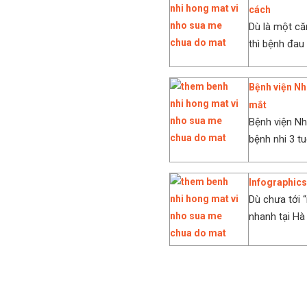
cách
Dù là một că
thì bệnh đau 
Bệnh viện Nhi
mắt
Bệnh viện Nh
bệnh nhi 3 tu
Infographics:
Dù chưa tới 
nhanh tại Hà 