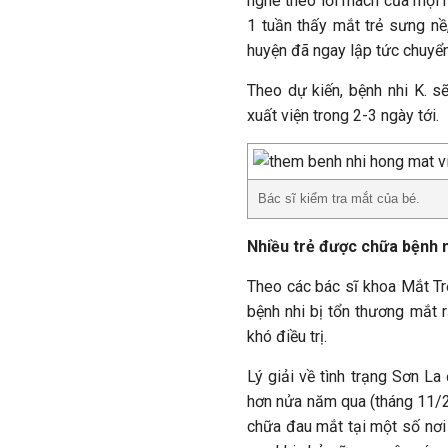
nghe theo lời mách của mọi 
1 tuần thấy mắt trẻ sưng nề
huyện đã ngay lập tức chuyển
Theo dự kiến, bệnh nhi K. 
xuất viện trong 2-3 ngày tới.
Bác sĩ kiểm tra mắt của bé.
Nhiều trẻ được chữa bệnh
Theo các bác sĩ khoa Mắt Tr
bệnh nhi bị tổn thương mắt 
khó điều trị.
Lý giải về tình trạng Sơn L
hơn nửa năm qua (tháng 11/2
chữa đau mắt tại một số nơi 