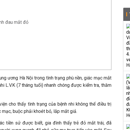
ệnh đau mắt đỏ
ung ương Hà Nội trong tình trạng phù nền, giác mạc mắt
 nhi L.V.K (7 tháng tuổi) nhanh chóng được kiểm tra, thăm
viện cho thấy tình trạng của bệnh nhi không thể điều trị
c mạc, buộc phải khoét bỏ, lắp mắt giả.
ác tiền sử được biết, gia đình thấy trẻ đỏ mắt trái, đã