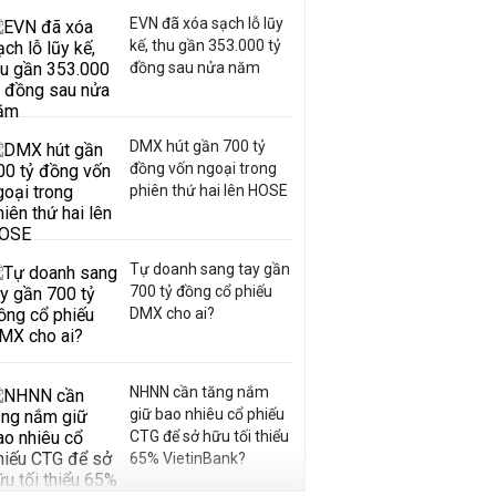
EVN đã xóa sạch lỗ lũy
kế, thu gần 353.000 tỷ
đồng sau nửa năm
DMX hút gần 700 tỷ
đồng vốn ngoại trong
phiên thứ hai lên HOSE
Tự doanh sang tay gần
700 tỷ đồng cổ phiếu
DMX cho ai?
NHNN cần tăng nắm
giữ bao nhiêu cổ phiếu
CTG để sở hữu tối thiểu
65% VietinBank?