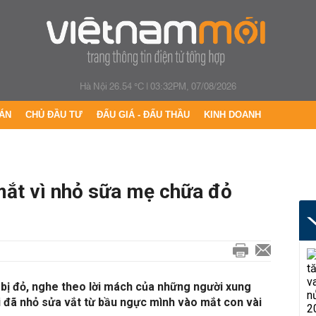
Hà Nội 26.54 °C
|
03:32PM, 07/08/2026
ÁN
CHỦ ĐẦU TƯ
ĐẤU GIÁ - ĐẤU THẦU
KINH DOANH
ắt vì nhỏ sữa mẹ chữa đỏ
bị đỏ, nghe theo lời mách của những người xung
i đã nhỏ sửa vắt từ bầu ngực mình vào mắt con vài