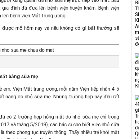
người xung quanh đã nhỏ sữa mẹ trực tiếp vào mắt. Sau
, gia đình đã đưa lên bệnh viện huyện khám. Bệnh viện
 lên bệnh viện Mắt Trung ương.
sẽ được mổ hôm nay và nếu không có gì bất thường sẽ
 mắt bằng sữa mẹ
ẻ em, Viện Mắt trung ương, mỗi năm Viện tiếp nhận 4-5
rất nặng do nhỏ sữa mẹ. Những trường hợp này đều rất
a đã có 2 trường hợp hỏng mắt do nhỏ sữa mẹ chỉ trong
017 và tháng 5/2018), các bác sĩ cho biết việc nhỏ sữa
là theo phong tục truyền thống. Thấy nhiều trẻ khỏi mắt