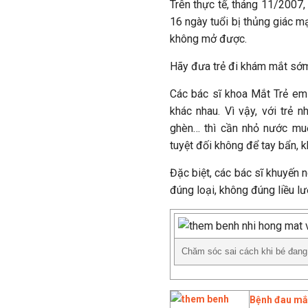
Trên thực tế, tháng 11/2007,
16 ngày tuổi bị thủng giác m
không mở được.
Hãy đưa trẻ đi khám mắt sớm
Các bác sĩ khoa Mắt Trẻ em 
khác nhau. Vì vậy, với trẻ 
ghèn… thì cần nhỏ nước muối
tuyệt đối không để tay bẩn, 
Đặc biệt, các bác sĩ khuyến 
đúng loại, không đúng liều l
Chăm sóc sai cách khi bé đang
Bệnh đau mắt