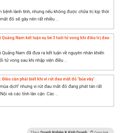
n bệnh lành tính, nhưng nếu không được chữa trị kịp thời
mắt đỏ sẽ gây nên rất nhiều ...
 Quảng Nam kết luận vụ bé 3 tuổi tử vong khi điều trị đau
i Quảng Nam đã đưa ra kết luận về nguyên nhân khiến
ổi tử vong sau khi nhập viện điều ...
 Điều cần phải biết khi vi rút đau mắt đỏ ‘bủa vây’
“mùa dịch” nhưng vi rút đau mắt đỏ đang phát tán rất
Nội và các tỉnh lân cận. Các ...
Theo
Doanh Nghiệp & Kinh Doanh
Copy link