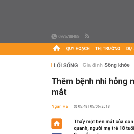
0975798489
QUY HOẠCH
THỊ TRƯỜNG
DỰ 
LỐI SỐNG
Gia đình
Sống khỏe
Thêm bệnh nhi hỏng m
mắt
Ngân Hà
05:48 | 05/06/2018
Thấy một bên mắt của con 
quanh, người mẹ trẻ 18 tuổ