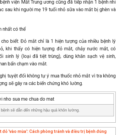
 bệnh viện Mắt Trung ương cũng đã tiếp nhận 1 bệnh nhi
ạc sau khi người mẹ 19 tuổi nhỏ sữa vào mắt bị ghèn và
 nhất có thể
cho biết: Đỏ mắt chỉ là 1 hiện tượng của nhiều bệnh lý
nhỏ, khi thấy có hiện tượng đỏ mắt, chảy nước mắt, có
 sinh lý (loại đã tiệt trùng), dùng khăn sạch vệ sinh,
khan bẩn chạm vào mắt.
nghị tuyệt đối không tự ý mua thuốc nhỏ mắt vì tra không
ượng sẽ gây ra các biến chứng khó lường.
 bệnh sẽ dẫn đến những hậu quả khôn lường.
 đỏ 'vào mùa': Cách phòng tránh và điều trị bệnh đúng