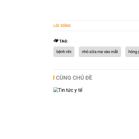
LỐI SỐNG
TAG:
bệnh nhi
nhỏ sữa mẹ vào mắt
hỏng 
CÙNG CHỦ ĐỀ