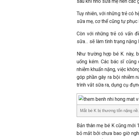
sau khi nhỏ sữa mẹ nên các g
Tuy nhiên, với những trẻ có h
sữa mẹ, cơ thể cũng tự phục 
Còn với những trẻ có vấn đề
sữa… sẽ làm tình trạng nặng 
Như trường hợp bé K. này, b
uống kém. Các bác sĩ cũng c
nhiễm khuẩn nặng, việc không
góp phần gây ra bội nhiễm n
trình vắt sữa ra, dụng cụ đự
Mắt bé K bị thương tổn nặng nề.
Bản thân mẹ bé K cũng mới 18
bỏ mắt bởi chưa bao giờ ngh