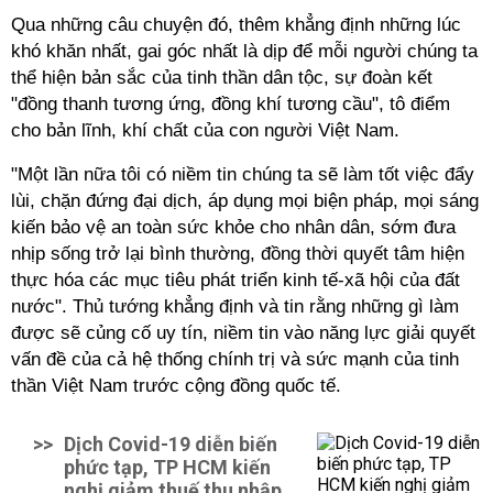
Qua những câu chuyện đó, thêm khẳng định những lúc
khó khăn nhất, gai góc nhất là dịp để mỗi người chúng ta
thể hiện bản sắc của tinh thần dân tộc, sự đoàn kết
"đồng thanh tương ứng, đồng khí tương cầu", tô điểm
cho bản lĩnh, khí chất của con người Việt Nam.
"Một lần nữa tôi có niềm tin chúng ta sẽ làm tốt việc đẩy
lùi, chặn đứng đại dịch, áp dụng mọi biện pháp, mọi sáng
kiến bảo vệ an toàn sức khỏe cho nhân dân, sớm đưa
nhịp sống trở lại bình thường, đồng thời quyết tâm hiện
thực hóa các mục tiêu phát triển kinh tế-xã hội của đất
nước". Thủ tướng khẳng định và tin rằng những gì làm
được sẽ củng cố uy tín, niềm tin vào năng lực giải quyết
vấn đề của cả hệ thống chính trị và sức mạnh của tinh
thần Việt Nam trước cộng đồng quốc tế.
>>
Dịch Covid-19 diễn biến
phức tạp, TP HCM kiến
nghị giảm thuế thu nhập