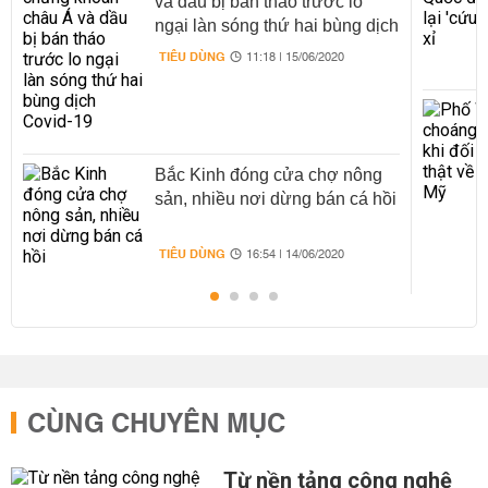
và dầu bị bán tháo trước lo
ngại làn sóng thứ hai bùng dịch
Covid-19
TIÊU DÙNG
11:18 | 15/06/2020
Bắc Kinh đóng cửa chợ nông
sản, nhiều nơi dừng bán cá hồi
TIÊU DÙNG
16:54 | 14/06/2020
CÙNG CHUYÊN MỤC
Từ nền tảng công nghệ