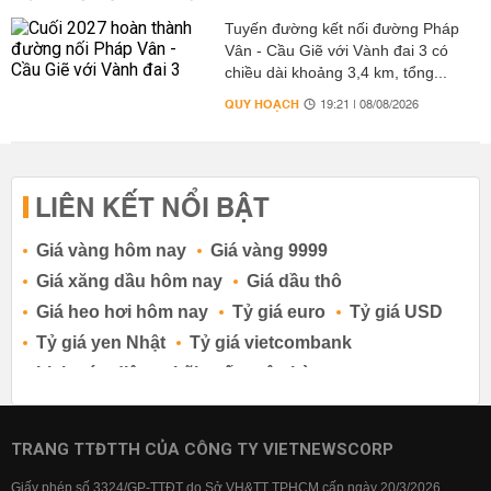
Tuyến đường kết nối đường Pháp
Vân - Cầu Giẽ với Vành đai 3 có
chiều dài khoảng 3,4 km, tổng...
QUY HOẠCH
19:21 | 08/08/2026
LIÊN KẾT NỔI BẬT
Giá vàng hôm nay
Giá vàng 9999
Giá xăng dầu hôm nay
Giá dầu thô
Giá heo hơi hôm nay
Tỷ giá euro
Tỷ giá USD
Tỷ giá yen Nhật
Tỷ giá vietcombank
Lịch cúp điện
Lãi suất ngân hàng
Lãi suất tiết kiệm
Lãi suất tiền gửi
Lãi suất ngân hàng Agribank
TRANG TTĐTTH CỦA CÔNG TY VIETNEWSCORP
Lãi suất ngân hàng Sacombank
Giấy phép số 3324/GP-TTĐT do Sở VH&TT TPHCM cấp ngày 20/3/2026