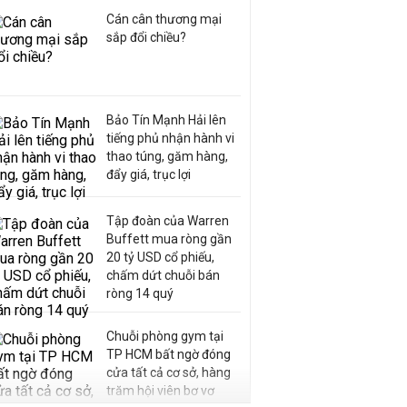
Cán cân thương mại
sắp đổi chiều?
Bảo Tín Mạnh Hải lên
tiếng phủ nhận hành vi
thao túng, găm hàng,
đẩy giá, trục lợi
Tập đoàn của Warren
Buffett mua ròng gần
20 tỷ USD cổ phiếu,
chấm dứt chuỗi bán
ròng 14 quý
Chuỗi phòng gym tại
TP HCM bất ngờ đóng
cửa tất cả cơ sở, hàng
trăm hội viên bơ vơ