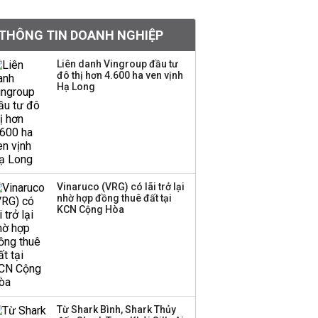
Chân dung ông chủ kín
THÔNG TIN DOANH NGHIỆP
tiếng đứng sau tiệm
vàng Mi Hồng: Từ phụ
Liên danh Vingroup đầu tư
xe, sửa đồ điện tử cũ
đô thị hơn 4.600 ha ven vịnh
đến gây dựng thương
Hạ Long
hiệu hơn 35 năm tuổi
SSI Research chỉ ra hai
yếu tố quyết định động
lực tăng trưởng nửa
cuối năm
Vinaruco (VRG) có lãi trở lại
nhờ hợp đồng thuê đất tại
PNJ công bố thông tin
KCN Cộng Hòa
bất thường liên quan
đến vấn đề nộp thuế
Ông Trump sắp có
quyền tùy ý áp thuế
Từ Shark Bình, Shark Thủy
100% lên những đối tác