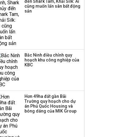
đến Shark Tam, Khải Silk: Ai
thương mại hàng đầu?
cũng muốn lấn sân bất động
sản
Bắc Ninh điều chỉnh quy
hoạch khu công nghiệp của
KBC
Hơn 49ha đất gần Bãi
Trường quy hoạch cho dự
án Phú Quốc Housing và
bóng dáng của MIK Group