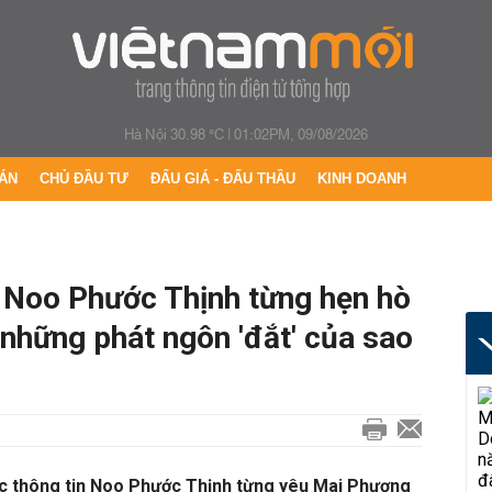
Hà Nội 30.98 °C
|
01:02PM, 09/08/2026
ÁN
CHỦ ĐẦU TƯ
ĐẤU GIÁ - ĐẤU THẦU
KINH DOANH
: Noo Phước Thịnh từng hẹn hò
những phát ngôn 'đắt' của sao
ước thông tin Noo Phước Thịnh từng yêu Mai Phương