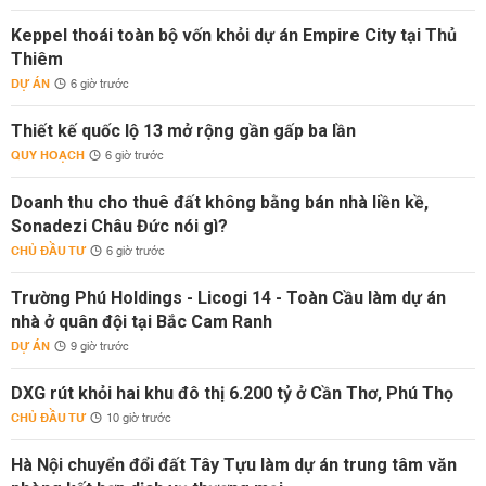
Keppel thoái toàn bộ vốn khỏi dự án Empire City tại Thủ
Thiêm
DỰ ÁN
6 giờ trước
Thiết kế quốc lộ 13 mở rộng gần gấp ba lần
QUY HOẠCH
6 giờ trước
Doanh thu cho thuê đất không bằng bán nhà liền kề,
Sonadezi Châu Đức nói gì?
CHỦ ĐẦU TƯ
6 giờ trước
Trường Phú Holdings - Licogi 14 - Toàn Cầu làm dự án
nhà ở quân đội tại Bắc Cam Ranh
DỰ ÁN
9 giờ trước
DXG rút khỏi hai khu đô thị 6.200 tỷ ở Cần Thơ, Phú Thọ
CHỦ ĐẦU TƯ
10 giờ trước
Hà Nội chuyển đổi đất Tây Tựu làm dự án trung tâm văn