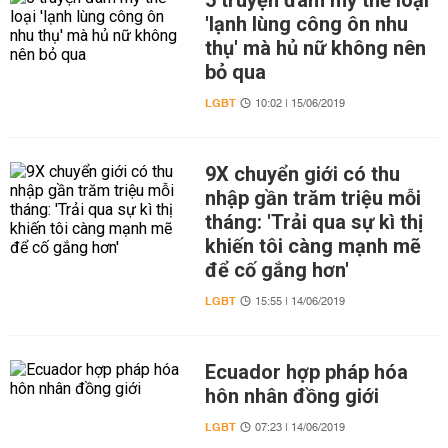
5 truyện đam mỹ thể loại
'lạnh lùng công ôn nhu
thụ' mà hủ nữ không nên
bỏ qua
LGBT
10:02 | 15/06/2019
9X chuyển giới có thu
nhập gần trăm triệu mỗi
tháng: 'Trải qua sự kì thị
khiến tôi càng mạnh mẽ
để cố gắng hơn'
LGBT
15:55 | 14/06/2019
Ecuador hợp pháp hóa
hôn nhân đồng giới
LGBT
07:23 | 14/06/2019