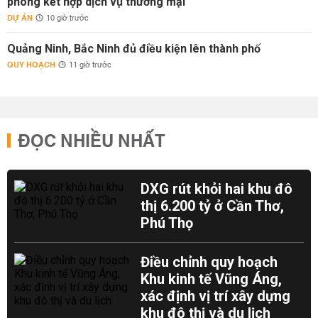
phòng kết hợp dịch vụ thương mại
DỰ ÁN
10 giờ trước
Quảng Ninh, Bắc Ninh đủ điều kiện lên thành phố
QUY HOẠCH
11 giờ trước
ĐỌC NHIỀU NHẤT
DXG rút khỏi hai khu đô
thị 6.200 tỷ ở Cần Thơ,
Phú Thọ
Điều chỉnh quy hoạch
Khu kinh tế Vũng Áng,
xác định vị trí xây dựng
khu đô thị và du lịch