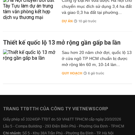
Công ty Đại An vừa được Hà Nội cho
chuyển mục đích sử dụng 3,4 ha đất
và giao 0,3 ha đất tại phường...
DỰ ÁN
10 giờ trước
Thiết kế quốc lộ 13 mở rộng gần gấp ba lần
Sau hơn 20 năm chờ đợi, quốc lộ 13
ở cửa ngõ TP HCM chuẩn bị được
mở rộng lên 60 m, 10-14 làn...
QUY HOẠCH
6 giờ trước
TRANG TTĐTTH CỦA CÔNG TY VIETNEWSCORP
Giấy phép số 3324/GP-TTĐT do Sở VH&TT TPHCM cấp ngày 20/3/2026
Lầu 5 - Compa Building - 293 Điện Biên Phủ - Phường Gia Định - TP.HCM
Chi nhánh:
Số 5 - Khu 38A Trần Phú - Phường Ba Đình - TP. Hà Nội