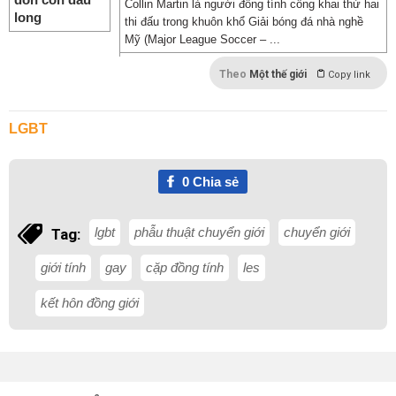
Collin Martin là người đồng tính công khai thứ hai
thi đấu trong khuôn khổ Giải bóng đá nhà nghề
Mỹ (Major League Soccer – ...
Theo
Một thế giới
Copy link
LGBT
0
Chia sẻ
lgbt
phẫu thuật chuyển giới
chuyển giới
Tag:
giới tính
gay
cặp đồng tính
les
kết hôn đồng giới