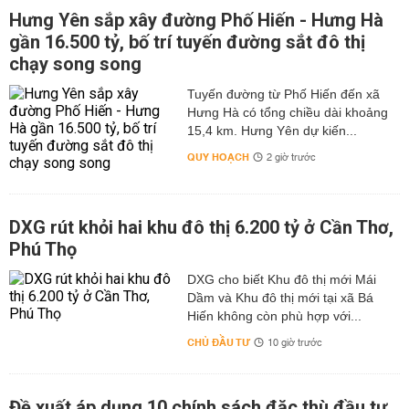
Hưng Yên sắp xây đường Phố Hiến - Hưng Hà
gần 16.500 tỷ, bố trí tuyến đường sắt đô thị
chạy song song
Tuyến đường từ Phố Hiến đến xã
Hưng Hà có tổng chiều dài khoảng
15,4 km. Hưng Yên dự kiến...
QUY HOẠCH
2 giờ trước
DXG rút khỏi hai khu đô thị 6.200 tỷ ở Cần Thơ,
Phú Thọ
DXG cho biết Khu đô thị mới Mái
Dầm và Khu đô thị mới tại xã Bá
Hiến không còn phù hợp với...
CHỦ ĐẦU TƯ
10 giờ trước
Đề xuất áp dụng 10 chính sách đặc thù đầu tư