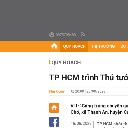
0975798489
QUY HOẠCH
THỊ TRƯỜNG
DỰ 
QUY HOẠCH
TP HCM trình Thủ tướn
Hải Quân
20:08 | 25/08/2023
Vị trí Cảng trung chuyển qu
Chó, xã Thạnh An, huyện Cầ
18/08/2023
TP HCM chốt th