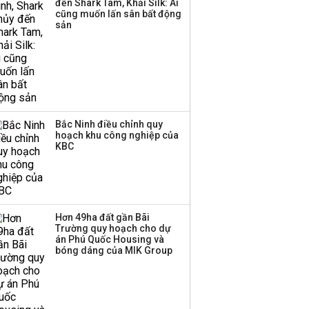
đến Shark Tam, Khải Silk: Ai
công ty khác đã giải thể
cũng muốn lấn sân bất động
sản
Bắc Ninh điều chỉnh quy
hoạch khu công nghiệp của
KBC
Hơn 49ha đất gần Bãi
Trường quy hoạch cho dự
án Phú Quốc Housing và
bóng dáng của MIK Group