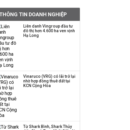
khoản
THÔNG TIN DOANH NGHIỆP
Quy hoạch 4 khu lấn
biển ở Phú Quốc
Liên danh Vingroup đầu tư
đô thị hơn 4.600 ha ven vịnh
Hạ Long
Một thương hiệu thời
trang Việt đóng cửa
sau 5 năm hoạt động,
thanh lý toàn bộ cửa
hàng
Vinaruco (VRG) có lãi trở lại
nhờ hợp đồng thuê đất tại
Dự án Sheraton Phú
KCN Cộng Hòa
Quốc bị buộc chấm dứt
hoạt động
Công ty 100 tỷ của
Huấn Hoa Hồng bỗng
Từ Shark Bình, Shark Thủy
dưng ‘biến mất’, một