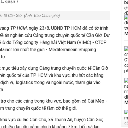
1, quận 7
ốc tế Cần Giờ. (Ảnh:
Báo Chính phủ
).
trang TP HCM
, ngày 23/8, UBND TP HCM đã có tờ trình
Đề án nghiên cứu Cảng trung chuyển quốc tế Cần Giờ. Dự
Giờ do Tổng công ty Hàng hải Việt Nam (VIMC) - CTCP
tainer lớn nhất thế giới - Mediterranean Shipping
tư.
t mục tiêu xây dựng Cảng trung chuyển quốc tế Cần Giờ
uyển quốc tế của TP HCM và khu vực, thu hút các hãng
dịch vụ logistics trong và ngoài nước, tham gia vào
i.
 trợ cho các cảng trong khu vực, bao gồm cả Cái Mép -
tâm trung chuyển quốc tế tầm cỡ thế giới.
ại khu vực cù lao Con Chó, xã Thạnh An, huyện Cần Giờ,
ng chiều dài cầu cảng chính khoảng 7 km, bến sà lan