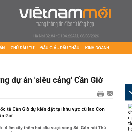
Hà Nội 32.84 °C
|
04:22AM, 08/08/2026
ÁN
CHỦ ĐẦU TƯ
ĐẤU GIÁ - ĐẤU THẦU
KINH DOANH
g dự án 'siêu cảng' Cần Giờ
ốc tế Cần Giờ dự kiến đặt tại khu vực cù lao Con
n Giờ.
ời điểm xây thêm hai cầu vượt sông Sài Gòn nối Thủ