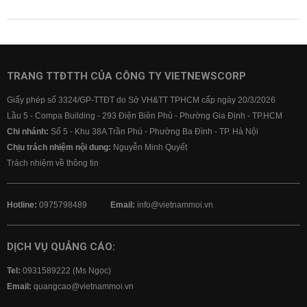
TRANG TTĐTTH CỦA CÔNG TY VIETNEWSCORP
Giấy phép số 3324/GP-TTĐT do Sở VH&TT TPHCM cấp ngày 20/3/2026
Lầu 5 - Compa Building - 293 Điện Biên Phủ - Phường Gia Định - TP.HCM
Chi nhánh:
Số 5 - Khu 38A Trần Phú - Phường Ba Đình - TP. Hà Nội
Chịu trách nhiệm nội dung:
Nguyễn Minh Quyết
Trách nhiệm về thông tin
Hotline:
0975798489
Email:
info@vietnammoi.vn
DỊCH VỤ QUẢNG CÁO:
Tel:
0931589222 (Ms Ngọc)
Email:
quangcao@vietnammoi.vn