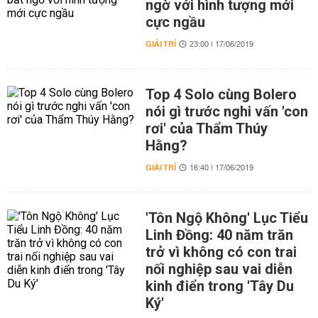
ngờ với hình tượng mới
cực ngầu
GIẢI TRÍ
23:00 | 17/06/2019
Top 4 Solo cùng Bolero
nói gì trước nghi vấn 'con
rơi' của Thẩm Thúy
Hằng?
GIẢI TRÍ
16:40 | 17/06/2019
'Tôn Ngộ Không' Lục Tiểu
Linh Đồng: 40 năm trăn
trở vì không có con trai
nối nghiệp sau vai diễn
kinh điển trong 'Tây Du
Ký'