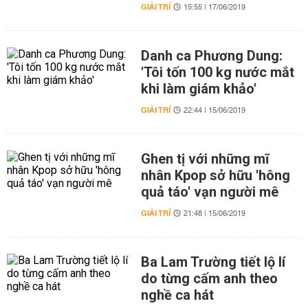
GIẢI TRÍ
15:55 | 17/06/2019
Danh ca Phương Dung:
'Tôi tốn 100 kg nước mắt
khi làm giám khảo'
GIẢI TRÍ
22:44 | 15/06/2019
Ghen tị với những mĩ
nhân Kpop sở hữu 'hông
quả táo' vạn người mê
GIẢI TRÍ
21:48 | 15/06/2019
Ba Lam Trường tiết lộ lí
do từng cấm anh theo
nghề ca hát