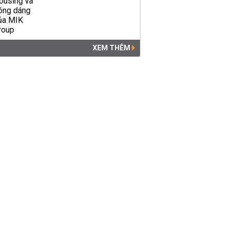
Vi phạm trong 7 dự án ở Thái
Bình được Thanh tra Chính
phủ chỉ ra như thế nào?
XEM THÊM
NHÀ ĐẤT
15:39 | 21/09/2019
Thái Bình: Đang truy bắt nghi
phạm dâm ô em họ của vợ
PHÁP LUẬT
18:32 | 02/06/2019