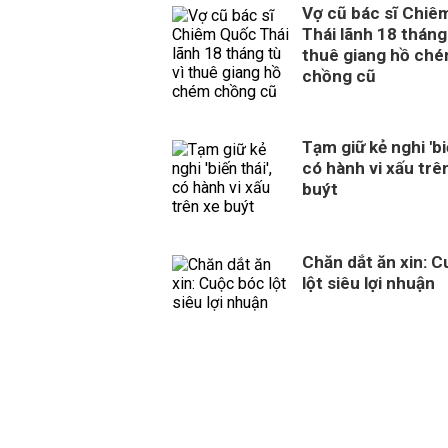
Vợ cũ bác sĩ Chiê
Thái lãnh 18 tháng 
thuê giang hồ ch
chồng cũ
Tạm giữ kẻ nghi 'biế
có hành vi xấu trê
buýt
Chăn dắt ăn xin: 
lột siêu lợi nhuận