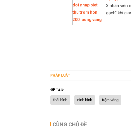
3 nhân viên 
gạch” khi gia
PHÁP LUẬT
TAG:
thái bình
ninh bình
trộm vàng
CÙNG CHỦ ĐỀ