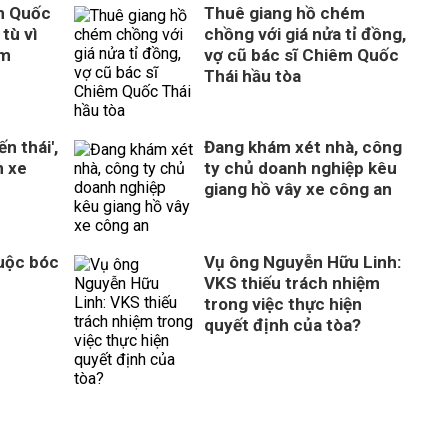
m Quốc
Thuê giang hồ chém
tù vì
chồng với giá nửa tỉ đồng,
ém
vợ cũ bác sĩ Chiêm Quốc
Thái hầu tòa
n thái',
Đang khám xét nhà, công
n xe
ty chủ doanh nghiệp kêu
giang hồ vây xe công an
Cuộc bóc
Vụ ông Nguyễn Hữu Linh:
VKS thiếu trách nhiệm
trong việc thực hiện
quyết định của tòa?