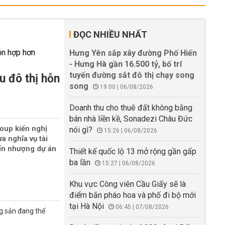
ĐỌC NHIỀU NHẤT
Hưng Yên sắp xây đường Phố Hiến
- Hưng Hà gần 16.500 tỷ, bố trí
tuyến đường sắt đô thị chạy song
u đô thị hỗn
song
19:00 | 06/08/2026
Doanh thu cho thuê đất không bằng
bán nhà liền kề, Sonadezi Châu Đức
oup kiến nghị
nói gì?
15:26 | 06/08/2026
a nghĩa vụ tài
ển nhượng dự án
Thiết kế quốc lộ 13 mở rộng gần gấp
ba lần
15:27 | 06/08/2026
Khu vực Công viên Cầu Giấy sẽ là
điểm bắn pháo hoa và phố đi bộ mới
tại Hà Nội
06:45 | 07/08/2026
g sản đang thế