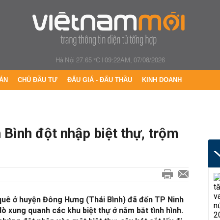
Hà Nội 27.65 °C
|
09:22AM, 07/08/2026
ÁN
CHỦ ĐẦU TƯ
ĐẤU GIÁ - ĐẤU THẦU
KINH DOANH
 Bình đột nhập biệt thự, trộm
uê ở huyện Đông Hưng (Thái Bình) đã đến TP Ninh
dò xung quanh các khu biệt thự ở nắm bắt tình hình.