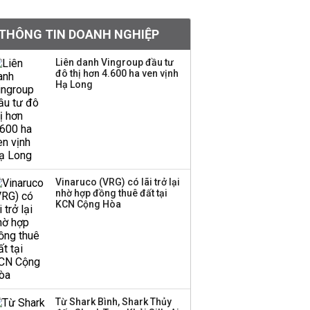
BIDV sắp phát hành
THÔNG TIN DOANH NGHIỆP
gần 500 triệu cổ phiếu,
tăng vốn lên gần
Liên danh Vingroup đầu tư
77.800 tỷ
đô thị hơn 4.600 ha ven vịnh
Hạ Long
Dàn lãnh đạo GenZ nhà
Vingroup,
Techcombank,
VPBank, PC1: Người
nắm 10.000 tỷ đồng cổ
phiếu, người làm chủ
Vinaruco (VRG) có lãi trở lại
tịch ở tuổi 27
nhờ hợp đồng thuê đất tại
KCN Cộng Hòa
Lãnh đạo Vinamilk:
Tăng quy mô đàn bò
thêm 8.000 con, đã
chốt giá nguyên liệu
đến tháng 11
Từ Shark Bình, Shark Thủy
Việt Nam muốn phát