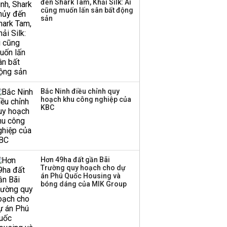
đến Shark Tam, Khải Silk: Ai
triển quỹ hưu trí: Từ tiết
cũng muốn lấn sân bất động
kiệm gia đình thành
sản
nguồn cấp vốn dài hạn
và kinh nghiệm từ
Malaysia
Bắc Ninh điều chỉnh quy
hoạch khu công nghiệp của
KBC
Hơn 49ha đất gần Bãi
Trường quy hoạch cho dự
án Phú Quốc Housing và
bóng dáng của MIK Group