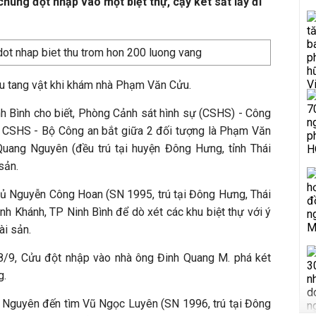
chúng đột nhập vào một biệt thự, cậy két sắt lấy đi
ều tang vật khi khám nhà Phạm Văn Cửu.
nh Bình cho biết, Phòng Cảnh sát hình sự (CSHS) - Công
c CSHS - Bộ Công an bắt giữa 2 đối tượng là Phạm Văn
ang Nguyên (đều trú tại huyện Đông Hưng, tỉnh Thái
sản.
 rủ Nguyễn Công Hoan (SN 1995, trú tại Đông Hưng, Thái
h Khánh, TP Ninh Bình để dò xét các khu biệt thự với ý
ài sản.
8/9, Cửu đột nhập vào nhà ông Đinh Quang M. phá két
g.
 Nguyên đến tìm Vũ Ngọc Luyên (SN 1996, trú tại Đông