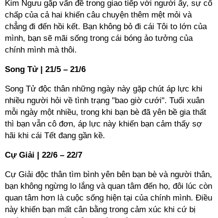
Kim Ngưu gặp vấn đề trong giao tiếp với người ấy, sự cố
chấp của cả hai khiến câu chuyện thêm mệt mỏi và
chẳng đi đến hồi kết. Bạn không bỏ đi cái Tôi to lớn của
mình, bạn sẽ mãi sống trong cái bóng ảo tưởng của
chính mình mà thôi.
Song Tử | 21/5 – 21/6
Song Tử độc thân những ngày này gặp chút áp lực khi
nhiều người hỏi về tình trạng "bao giờ cưới". Tuổi xuân
mỗi ngày một nhiều, trong khi bạn bè đã yên bề gia thất
thì bạn vẫn cô đơn, áp lực này khiến bạn cảm thấy sợ
hãi khi cái Tết đang gần kề.
Cự Giải | 22/6 – 22/7
Cự Giải độc thân tìm bình yên bên bạn bè và người thân,
bạn không ngừng lo lắng và quan tâm đến họ, đôi lúc còn
quan tâm hơn là cuộc sống hiện tại của chính mình. Điều
này khiến bạn mất cân bằng trong cảm xúc khi cứ bị