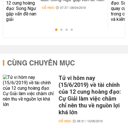
giải
CỔ HỌC
07:37 | 08/04/2019
CÙNG CHUYÊN MỤC
Tử vi hôm nay
(15/6/2019) về tài chính
của 12 cung hoàng đạo:
Cự Giải làm việc chăm
chỉ nên thu về nguồn lợi
khá lớn
CỔ HỌC
08:31 | 15/06/2019