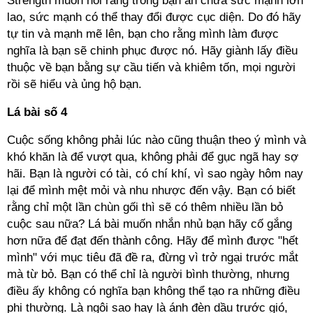
Strength muốn nói rằng trong bạn ẩn chứa sức mạnh lớn
lao, sức mạnh có thể thay đổi được cục diện. Do đó hãy
tự tin và mạnh mẽ lên, bạn cho rằng mình làm được
nghĩa là bạn sẽ chinh phục được nó. Hãy giành lấy điều
thuộc về bạn bằng sự cầu tiến và khiêm tốn, mọi người
rồi sẽ hiểu và ủng hộ bạn.
Lá bài số 4
Cuộc sống không phải lúc nào cũng thuận theo ý mình và
khó khăn là để vượt qua, không phải để gục ngã hay sợ
hãi. Bạn là người có tài, có chí khí, vì sao ngày hôm nay
lại để mình mệt mỏi và nhu nhược đến vậy. Bạn có biết
rằng chỉ một lần chùn gối thì sẽ có thêm nhiều lần bỏ
cuộc sau nữa? Lá bài muốn nhắn nhủ bạn hãy cố gắng
hơn nữa để đạt đến thành công. Hãy để mình được "hết
mình" với mục tiêu đã đề ra, đừng vì trở ngại trước mắt
mà từ bỏ. Bạn có thể chỉ là người bình thường, nhưng
điều ấy không có nghĩa bạn không thể tạo ra những điều
phi thường. Là ngôi sao hay là ánh đèn dầu trước gió,