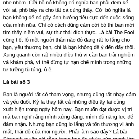
nhẹ nhõm. Cởi bỏ nó không có nghĩa bạn phải đem kể
với ai, phô bày ra cho tất cả cùng thấy. Cởi bỏ nghĩa là
bạn không để nó gây ảnh hưởng tiêu cực đến cuộc sống
của mình nữa. Chỉ có cách dũng cảm cởi bỏ thì bạn mới
tìm thấy niềm vui, sự thư thái đích thực. Lá bài The Fool
cũng tiết lộ một người thân nào đó đang rất lo lắng cho
bạn, yêu thương bạn, chỉ là bạn không để ý đến đấy thôi.
Xung quanh còn rất nhiều điều thú vị cần bạn trải nghiệm
và khám phá, vì thế đừng tự hạn chế mình trong những
tư tưởng tù túng, ủ ê.
Lá bài số 3
Bạn là người rất có tham vọng, nhưng cũng rất nhạy cảm
và yếu đuối. Kỳ lạ thay tất cả những điều ấy lại cùng
xuất hiện trong ngày hôm nay. Bạn muốn đạt được vị trí
mà bạn nghĩ rằng mình xứng đáng, mình đủ năng lực để
đảm nhận. Nhưng bạn cũng lo lắng và tổn thương vì ánh
mắt, thái độ của mọi người. Phải làm sao đây? Lá bài