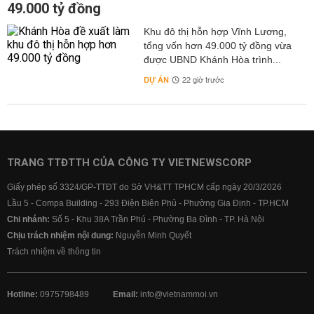
49.000 tỷ đồng
Khu đô thị hỗn hợp Vĩnh Lương,
tổng vốn hơn 49.000 tỷ đồng vừa
được UBND Khánh Hòa trình...
DỰ ÁN
22 giờ trước
TRANG TTĐTTH CỦA CÔNG TY VIETNEWSCORP
Giấy phép số 3324/GP-TTĐT do Sở VH&TT TPHCM cấp ngày 20/3/2026
Lầu 5 - Compa Building - 293 Điện Biên Phủ - Phường Gia Định - TP.HCM
Chi nhánh:
Số 5 - Khu 38A Trần Phú - Phường Ba Đình - TP. Hà Nội
Chịu trách nhiệm nội dung:
Nguyễn Minh Quyết
Trách nhiệm về thông tin
Hotline:
0975798489
Email:
info@vietnammoi.vn