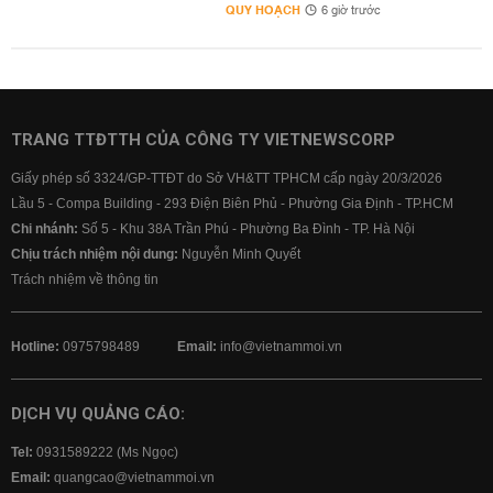
QUY HOẠCH
6 giờ trước
TRANG TTĐTTH CỦA CÔNG TY VIETNEWSCORP
Giấy phép số 3324/GP-TTĐT do Sở VH&TT TPHCM cấp ngày 20/3/2026
Lầu 5 - Compa Building - 293 Điện Biên Phủ - Phường Gia Định - TP.HCM
Chi nhánh:
Số 5 - Khu 38A Trần Phú - Phường Ba Đình - TP. Hà Nội
Chịu trách nhiệm nội dung:
Nguyễn Minh Quyết
Trách nhiệm về thông tin
Hotline:
0975798489
Email:
info@vietnammoi.vn
DỊCH VỤ QUẢNG CÁO:
Tel:
0931589222 (Ms Ngọc)
Email:
quangcao@vietnammoi.vn