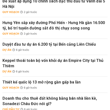
Đề xuất áp dụng 10 chính sách đặc thù đầu tư Vành đai 5
Hà Nội
QUY HOẠCH
2 giờ trước
Hưng Yên sắp xây đường Phố Hiến - Hưng Hà gần 16.500
tỷ, bố trí tuyến đường sắt đô thị chạy song song
QUY HOẠCH
3 giờ trước
Duyệt đầu tư dự án 6.200 tỷ tại Bến cảng Liên Chiểu
DỰ ÁN
6 giờ trước
Keppel thoái toàn bộ vốn khỏi dự án Empire City tại Thủ
Thiêm
DỰ ÁN
6 giờ trước
Thiết kế quốc lộ 13 mở rộng gần gấp ba lần
QUY HOẠCH
6 giờ trước
Doanh thu cho thuê đất không bằng bán nhà liền kề,
Sonadezi Châu Đức nói gì?
CHỦ ĐẦU TƯ
6 giờ trước