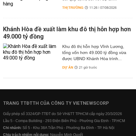
THỊ TRƯỜNG
11:26 | 07/08/2026
Khánh Hòa đề xuất làm khu đô thị hỗn hợp hơn
49.000 tỷ đồng
Khu đô thị hỗn hợp Vĩnh Lương,
tổng vốn hơn 49.000 tỷ đồng vừa
được UBND Khánh Hòa trình...
DỰ ÁN
21 giờ trước
TRANG TTĐTTH CỦA CÔNG TY VIETNEWSCORP
Giấy phép số 3324/GP-TTĐT do Sở VH&TT TPHCM cấp ngày 20/3/2026
Lầu 5 - Compa Building - 293 Điện Biên Phủ - Phường Gia Định - TP.HCM
Chi nhánh:
Số 5 - Khu 38A Trần Phú - Phường Ba Đình - TP. Hà Nội
Chịu trách nhiệm nội dung:
Nguyễn Minh Quyết