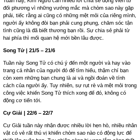
Tuần này, Kim Ngưu cần nhiều lời chia sẻ động viên từ
đối phương vì những vướng mắc mà chòm sao này gặp
phải, tiếc rằng ai cũng có những mệt mỏi của riêng mình,
người ấy không đòi bạn phải cung phụng, chăm sóc tận
tình cũng là đã biết thương bạn rồi. Sự chia sẻ phải từ
hai phía thì mối quan hệ mới bền lâu được.
Song Tử | 21/5 – 21/6
Tuần này Song Tử có chú ý đến một người và hay vào
trang cá nhân của người đó để tìm hiểu, thậm chí bạn
còn xem những bạn chung là ai và ngồi đoán về tính
cách của người ấy. Tuy nhiên, sự rụt rè và mệt mỏi trong
công việc khiến Song Tử thích xong để đó, không có
động cơ tiến tới.
Cự Giải | 22/6 – 22/7
Cự Giải tuần này nhận được nhiều lời hẹn hò, nhiều nhân
vật có vẻ rất thú vị khiến chòm sao nào có động lực để