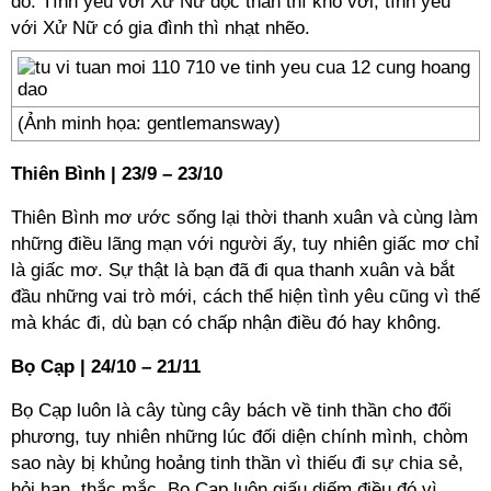
đó. Tình yêu với Xử Nữ độc thân thì khó với, tình yêu
với Xử Nữ có gia đình thì nhạt nhẽo.
(Ảnh minh họa: gentlemansway)
Thiên Bình | 23/9 – 23/10
Thiên Bình mơ ước sống lại thời thanh xuân và cùng làm
những điều lãng mạn với người ấy, tuy nhiên giấc mơ chỉ
là giấc mơ. Sự thật là bạn đã đi qua thanh xuân và bắt
đầu những vai trò mới, cách thể hiện tình yêu cũng vì thế
mà khác đi, dù bạn có chấp nhận điều đó hay không.
Bọ Cạp | 24/10 – 21/11
Bọ Cạp luôn là cây tùng cây bách về tinh thần cho đối
phương, tuy nhiên những lúc đối diện chính mình, chòm
sao này bị khủng hoảng tinh thần vì thiếu đi sự chia sẻ,
hỏi han, thắc mắc. Bọ Cạp luôn giấu diếm điều đó vì