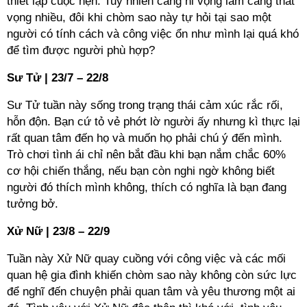
thiết lập cuộc hẹn. Tuy nhiên càng hi vọng lắm càng thất
vọng nhiều, đôi khi chòm sao này tự hỏi tại sao một
người có tính cách và công việc ổn như mình lại quá khó
để tìm được người phù hợp?
Sư Tử | 23/7 – 22/8
Sư Tử tuần này sống trong trạng thái cảm xúc rắc rối,
hỗn độn. Bạn cứ tỏ vẻ phớt lờ người ấy nhưng kì thực lại
rất quan tâm đến họ và muốn họ phải chú ý đến mình.
Trò chơi tình ái chỉ nên bắt đầu khi bạn nắm chắc 60%
cơ hội chiến thắng, nếu bạn còn nghi ngờ không biết
người đó thích mình không, thích có nghĩa là bạn đang
tưởng bở.
Xử Nữ | 23/8 – 22/9
Tuần này Xử Nữ quay cuồng với công việc và các mối
quan hệ gia đình khiến chòm sao này không còn sức lực
để nghĩ đến chuyện phải quan tâm và yêu thương một ai