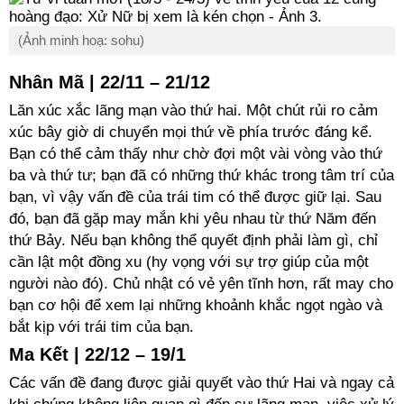
(Ảnh minh hoạ: sohu)
Nhân Mã | 22/11 – 21/12
Lăn xúc xắc lãng mạn vào thứ hai. Một chút rủi ro cảm
xúc bây giờ di chuyển mọi thứ về phía trước đáng kể.
Bạn có thể cảm thấy như chờ đợi một vài vòng vào thứ
ba và thứ tư; bạn đã có những thứ khác trong tâm trí của
bạn, vì vậy vấn đề của trái tim có thể được giữ lại. Sau
đó, bạn đã gặp may mắn khi yêu nhau từ thứ Năm đến
thứ Bảy. Nếu bạn không thể quyết định phải làm gì, chỉ
cần lật một đồng xu (hy vọng với sự trợ giúp của một
người nào đó). Chủ nhật có vẻ yên tĩnh hơn, rất may cho
bạn cơ hội để xem lại những khoảnh khắc ngọt ngào và
bắt kịp với trái tim của bạn.
Ma Kết | 22/12 – 19/1
Các vấn đề đang được giải quyết vào thứ Hai và ngay cả