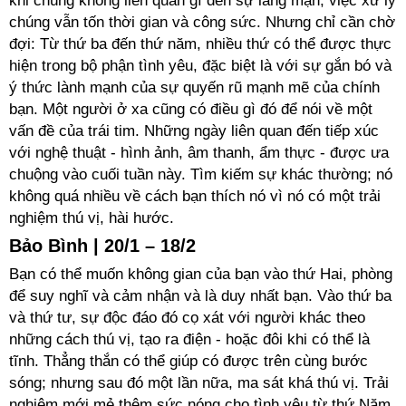
khi chúng không liên quan gì đến sự lãng mạn, việc xử lý
chúng vẫn tốn thời gian và công sức. Nhưng chỉ cần chờ
đợi: Từ thứ ba đến thứ năm, nhiều thứ có thể được thực
hiện trong bộ phận tình yêu, đặc biệt là với sự gắn bó và
ý thức lành mạnh của sự quyến rũ mạnh mẽ của chính
bạn. Một người ở xa cũng có điều gì đó để nói về một
vấn đề của trái tim. Những ngày liên quan đến tiếp xúc
với nghệ thuật - hình ảnh, âm thanh, ẩm thực - được ưa
chuộng vào cuối tuần này. Tìm kiếm sự khác thường; nó
không quá nhiều về cách bạn thích nó vì nó có một trải
nghiệm thú vị, hài hước.
Bảo Bình | 20/1 – 18/2
Bạn có thể muốn không gian của bạn vào thứ Hai, phòng
để suy nghĩ và cảm nhận và là duy nhất bạn. Vào thứ ba
và thứ tư, sự độc đáo đó cọ xát với người khác theo
những cách thú vị, tạo ra điện - hoặc đôi khi có thể là
tĩnh. Thẳng thắn có thể giúp có được trên cùng bước
sóng; nhưng sau đó một lần nữa, ma sát khá thú vị. Trải
nghiệm mới mẻ thêm sức nóng cho tình yêu từ thứ Năm