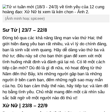
(Ảnh minh hoạ: spiceee)
Sư Tử | 23/7 – 22/8
Đừng bỏ qua các khả năng lãng mạn vào thứ Hai; thế
giới hiện đang yêu bạn rất nhiều, và vì lý do chính đáng,
bạn là sinh vật vinh quang. Hãy dễ dàng vào thứ ba và
thứ tư; điều này sẽ cho bạn thời gian để xem xét một
tình huống nhất định và đánh giá lại nó. Có lẽ một cách
tiếp cận mới? Dù đó là gì đi nữa, nó hoạt động từ thứ
Năm đến thứ Bảy, khi những người gặp bạn là những
người ở bên cạnh bạn, đếm những ngôi sao may mắn
của họ. Dù bạn cảm thấy thế nào, hãy tiếp tục và làm đổ
họ bằng tình yêu. Chủ nhật mang đến một cái nhìn sâu
sắc bất ngờ về một người nào đó thú vị!
Xử Nữ | 23/8 – 22/9