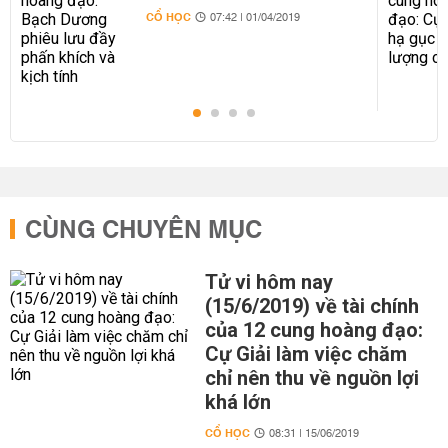
khích và kịch tính
CỔ HỌC
07:42 | 01/04/2019
CÙNG CHUYÊN MỤC
Tử vi hôm nay
(15/6/2019) về tài chính
của 12 cung hoàng đạo:
Cự Giải làm việc chăm
chỉ nên thu về nguồn lợi
khá lớn
CỔ HỌC
08:31 | 15/06/2019