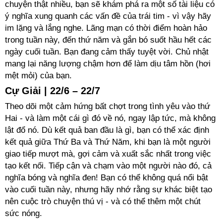
chuyện thật nhiều, bạn sẽ khám phá ra một số tài liệu có
ý nghĩa xung quanh các vấn đề của trái tim - vì vậy hãy
im lặng và lắng nghe. Lãng mạn có thời điểm hoàn hảo
trong tuần này, đến thứ năm và gắn bó suốt hầu hết các
ngày cuối tuần. Bạn đang cảm thấy tuyệt vời. Chủ nhật
mang lại năng lượng chậm hơn để làm dịu tâm hồn (hơi
mệt mỏi) của bạn.
Cự Giải | 22/6 – 22/7
Theo dõi một cảm hứng bất chợt trong tình yêu vào thứ
Hai - và làm một cái gì đó về nó, ngay lập tức, mà không
lật đổ nó. Dù kết quả ban đầu là gì, bạn có thể xác định
kết quả giữa Thứ Ba và Thứ Năm, khi bạn là một người
giao tiếp mượt mà, gợi cảm và xuất sắc nhất trong việc
tạo kết nối. Tiếp cận và chạm vào một người nào đó, cả
nghĩa bóng và nghĩa đen! Bạn có thể không quá nổi bật
vào cuối tuần này, nhưng hãy nhớ rằng sự khác biệt tạo
nên cuộc trò chuyện thú vị - và có thể thêm một chút
sức nóng.