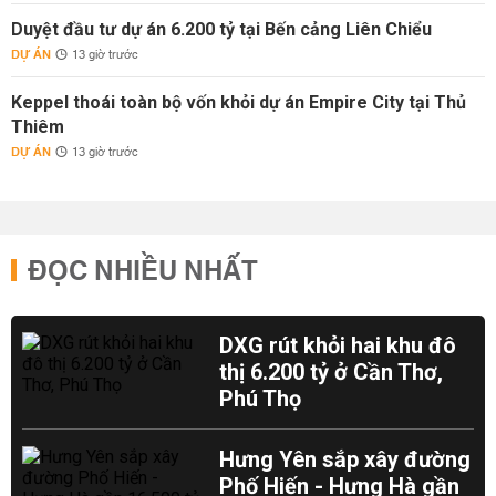
Duyệt đầu tư dự án 6.200 tỷ tại Bến cảng Liên Chiểu
DỰ ÁN
13 giờ trước
Keppel thoái toàn bộ vốn khỏi dự án Empire City tại Thủ
Thiêm
DỰ ÁN
13 giờ trước
ĐỌC NHIỀU NHẤT
DXG rút khỏi hai khu đô
thị 6.200 tỷ ở Cần Thơ,
Phú Thọ
Hưng Yên sắp xây đường
Phố Hiến - Hưng Hà gần