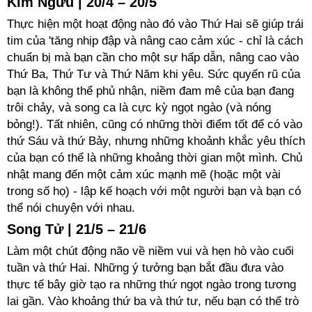
Kim Ngưu | 20/4 – 20/5
Thực hiện một hoạt động nào đó vào Thứ Hai sẽ giúp trái
tim của 'tăng nhịp đập và nâng cao cảm xúc - chỉ là cách
chuẩn bị mà bạn cần cho một sự hấp dẫn, nâng cao vào
Thứ Ba, Thứ Tư và Thứ Năm khi yêu. Sức quyến rũ của
bạn là không thể phủ nhận, niềm đam mê của bạn đang
trôi chảy, và song ca là cực kỳ ngọt ngào (và nóng
bỏng!). Tất nhiên, cũng có những thời điểm tốt để có vào
thứ Sáu và thứ Bảy, nhưng những khoảnh khắc yêu thích
của bạn có thể là những khoảng thời gian một mình. Chủ
nhật mang đến một cảm xúc mạnh mẽ (hoặc một vài
trong số họ) - lập kế hoạch với một người bạn và bạn có
thể nói chuyện với nhau.
Song Tử | 21/5 – 21/6
Làm một chút động não về niềm vui và hẹn hò vào cuối
tuần và thứ Hai. Những ý tưởng bạn bắt đầu đưa vào
thực tế bây giờ tạo ra những thứ ngọt ngào trong tương
lai gần. Vào khoảng thứ ba và thứ tư, nếu bạn có thể trò