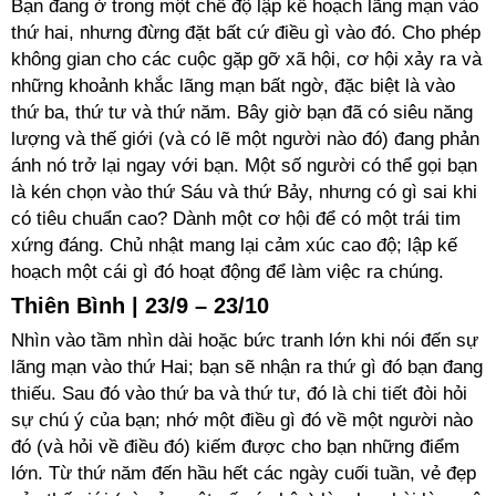
Bạn đang ở trong một chế độ lập kế hoạch lãng mạn vào
thứ hai, nhưng đừng đặt bất cứ điều gì vào đó. Cho phép
không gian cho các cuộc gặp gỡ xã hội, cơ hội xảy ra và
những khoảnh khắc lãng mạn bất ngờ, đặc biệt là vào
thứ ba, thứ tư và thứ năm. Bây giờ bạn đã có siêu năng
lượng và thế giới (và có lẽ một người nào đó) đang phản
ánh nó trở lại ngay với bạn. Một số người có thể gọi bạn
là kén chọn vào thứ Sáu và thứ Bảy, nhưng có gì sai khi
có tiêu chuẩn cao? Dành một cơ hội để có một trái tim
xứng đáng. Chủ nhật mang lại cảm xúc cao độ; lập kế
hoạch một cái gì đó hoạt động để làm việc ra chúng.
Thiên Bình | 23/9 – 23/10
Nhìn vào tầm nhìn dài hoặc bức tranh lớn khi nói đến sự
lãng mạn vào thứ Hai; bạn sẽ nhận ra thứ gì đó bạn đang
thiếu. Sau đó vào thứ ba và thứ tư, đó là chi tiết đòi hỏi
sự chú ý của bạn; nhớ một điều gì đó về một người nào
đó (và hỏi về điều đó) kiếm được cho bạn những điểm
lớn. Từ thứ năm đến hầu hết các ngày cuối tuần, vẻ đẹp