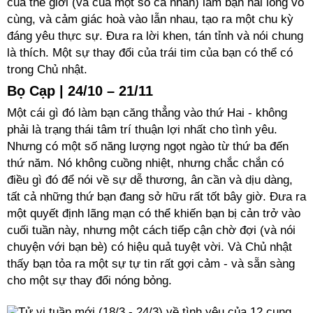
của thế giới (và của một số cá nhân) làm bạn hài lòng vô
cùng, và cảm giác hoà vào lẫn nhau, tạo ra một chu kỳ
đáng yêu thực sự. Đưa ra lời khen, tán tỉnh và nói chung
là thích. Một sự thay đổi của trái tim của bạn có thể có
trong Chủ nhật.
Bọ Cạp | 24/10 – 21/11
Một cái gì đó làm bạn căng thẳng vào thứ Hai - không
phải là trạng thái tâm trí thuận lợi nhất cho tình yêu.
Nhưng có một số năng lượng ngọt ngào từ thứ ba đến
thứ năm. Nó không cuồng nhiệt, nhưng chắc chắn có
điều gì đó để nói về sự dễ thương, ân cần và dịu dàng,
tất cả những thứ bạn đang sở hữu rất tốt bây giờ. Đưa ra
một quyết định lãng mạn có thể khiến bạn bị cản trở vào
cuối tuần này, nhưng một cách tiếp cận chờ đợi (và nói
chuyện với bạn bè) có hiệu quả tuyệt vời. Và Chủ nhật
thấy bạn tỏa ra một sự tự tin rất gợi cảm - và sẵn sàng
cho một sự thay đổi nóng bỏng.