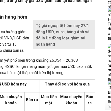
nh, trong khi tỷ giá USD giảm sâu tại hầu hết ngân
gân hàng hôm
Tỷ giá ngoại tệ hôm nay 27/1
 xu hướng giảm
đồng USD, euro, bảng Anh và
từ 20 VND/USD đến
đô la Úc đồng loạt giảm tại
 và từ 13
ngân hàng
chiều bán ra.
êm yết phổ biến trong khoảng 26.354 – 26.368
g HSBC là ngân hàng niêm yết giá mua USD cao nhất,
a tiền mặt thấp nhất trên thị trường.
á USD hôm nay
Thay đổi so với hôm qua
Mua chuyển
Mua tiền
Mua chuyển
Bán
Bán ra
khoản
mặt
khoản
ra