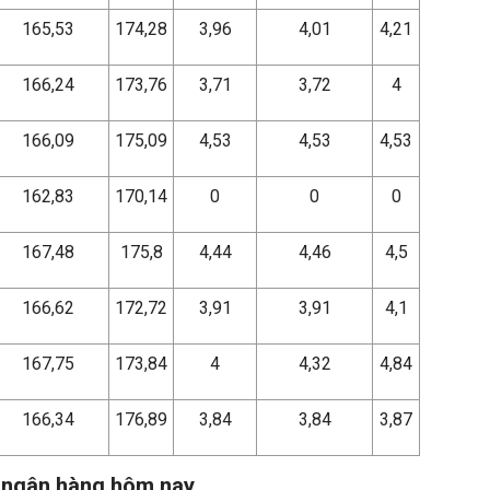
165,53
174,28
3,96
4,01
4,21
166,24
173,76
3,71
3,72
4
166,09
175,09
4,53
4,53
4,53
162,83
170,14
0
0
0
167,48
175,8
4,44
4,46
4,5
166,62
172,72
3,91
3,91
4,1
167,75
173,84
4
4,32
4,84
166,34
176,89
3,84
3,84
3,87
c ngân hàng hôm nay