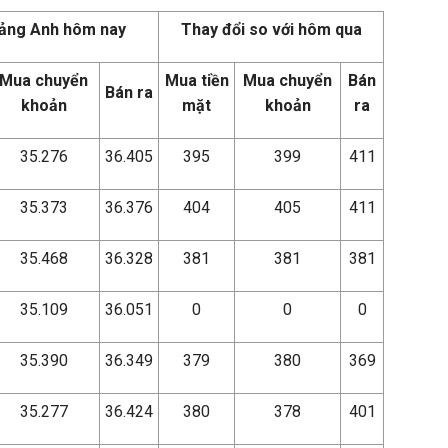
bảng Anh hôm nay
Thay đổi so với hôm qua
Mua chuyển
Mua tiền
Mua chuyển
Bán
Bán ra
khoản
mặt
khoản
ra
35.276
36.405
395
399
411
35.373
36.376
404
405
411
35.468
36.328
381
381
381
35.109
36.051
0
0
0
35.390
36.349
379
380
369
35.277
36.424
380
378
401