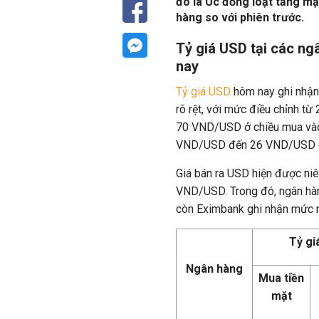
đô la Úc đồng loạt tăng mạ
hàng so với phiên trước.
Tỷ giá USD tại các n
nay
Tỷ giá USD
hôm nay ghi nhận
rõ rệt, với mức điều chỉnh 
70 VND/USD ở chiều mua vào
VND/USD đến 26 VND/USD ở 
Giá bán ra USD hiện được ni
VND/USD. Trong đó, ngân hàn
còn Eximbank ghi nhận mức mu
Tỷ gi
Ngân hàng
Mua tiền
mặt