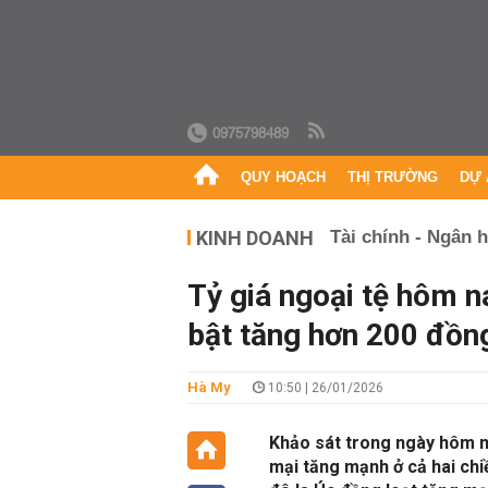
0975798489
QUY HOẠCH
THỊ TRƯỜNG
DỰ 
KINH DOANH
Tài chính - Ngân 
Tỷ giá ngoại tệ hôm 
bật tăng hơn 200 đồng
Hà My
10:50 | 26/01/2026
Khảo sát trong ngày hôm n
mại tăng mạnh ở cả hai chi