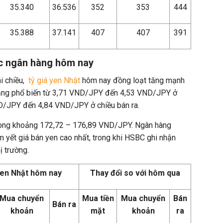
35.340
36.536
352
353
444
35.388
37.141
407
407
391
ác ngân hàng hôm nay
i chiều,
tỷ giá yen Nhật
hôm nay đồng loạt tăng mạnh
tăng phổ biến từ 3,71 VND/JPY đến 4,53 VND/JPY ở
D/JPY đến 4,84 VND/JPY ở chiều bán ra.
trong khoảng 172,72 – 176,89 VND/JPY. Ngân hàng
 yết giá bán yen cao nhất, trong khi HSBC ghi nhận
ị trường.
yen Nhật hôm nay
Thay đổi so với hôm qua
Mua chuyển
Mua tiền
Mua chuyển
Bán
Bán ra
khoản
mặt
khoản
ra