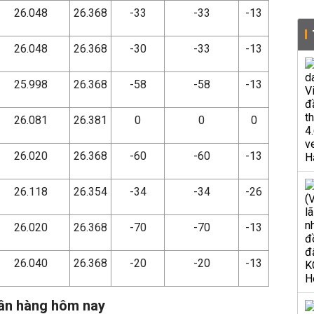
26.048
26.368
-33
-33
-13
26.048
26.368
-30
-33
-13
25.998
26.368
-58
-58
-13
26.081
26.381
0
0
0
26.020
26.368
-60
-60
-13
26.118
26.354
-34
-34
-26
26.020
26.368
-70
-70
-13
26.040
26.368
-20
-20
-13
gân hàng hôm nay