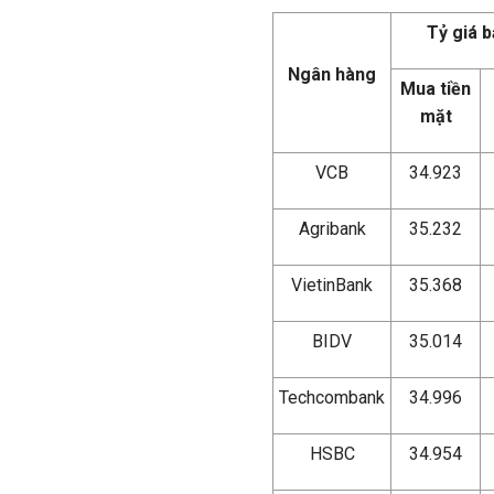
Tỷ giá 
Ngân hàng
Mua tiền
mặt
VCB
34.923
Agribank
35.232
VietinBank
35.368
BIDV
35.014
Techcombank
34.996
HSBC
34.954