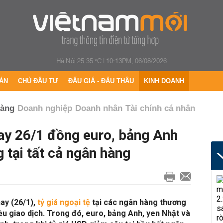
Hà Nội 25.35 °C
|
10:13PM, 06/08/2026
ÁN
CHỦ ĐẦU TƯ
ĐẤU GIÁ - ĐẤU THẦU
KINH DOANH
hàng
Doanh nghiệp
Doanh nhân
Tài chính cá nhân
nay 26/1 đồng euro, bảng Anh
 tại tất cả ngân hàng
ay (26/1),
tỷ giá ngoại tệ
tại các ngân hàng thương
ều giao dịch. Trong đó, euro, bảng Anh, yen Nhật và