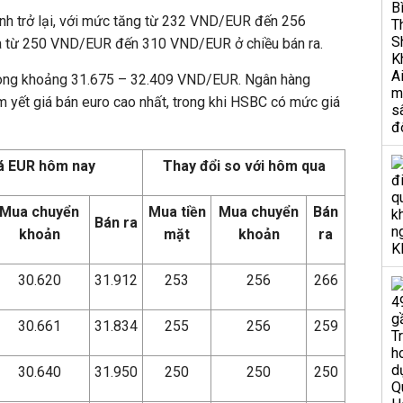
h trở lại, với mức tăng từ 232 VND/EUR đến 256
 từ 250 VND/EUR đến 310 VND/EUR ở chiều bán ra.
trong khoảng 31.675 – 32.409 VND/EUR. Ngân hàng
 yết giá bán euro cao nhất, trong khi HSBC có mức giá
á EUR hôm nay
Thay đổi so với hôm qua
Mua chuyển
Mua tiền
Mua chuyển
Bán
Bán ra
khoản
mặt
khoản
ra
30.620
31.912
253
256
266
30.661
31.834
255
256
259
30.640
31.950
250
250
250