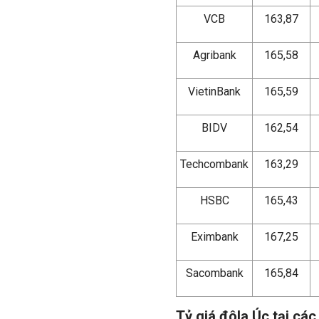
VCB
163,87
Agribank
165,58
VietinBank
165,59
BIDV
162,54
Techcombank
163,29
HSBC
165,43
Eximbank
167,25
Sacombank
165,84
Tỷ giá đôla Úc tại cá