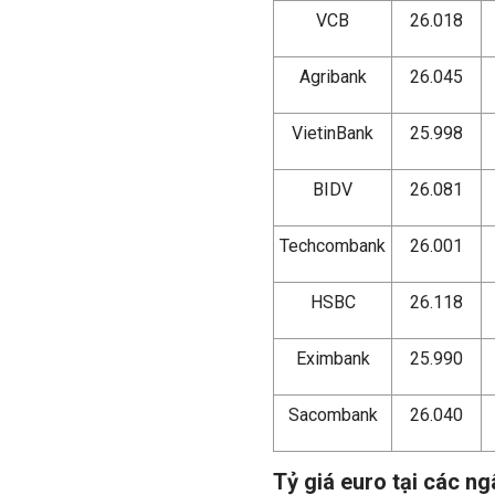
VCB
26.018
Agribank
26.045
VietinBank
25.998
BIDV
26.081
Techcombank
26.001
HSBC
26.118
Eximbank
25.990
Sacombank
26.040
Tỷ giá euro tại các n