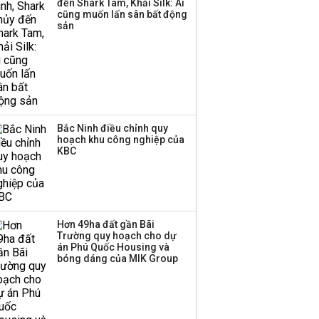
đến Shark Tam, Khải Silk: Ai
cũng muốn lấn sân bất động
Thị trường thường
sản
‘phất lên’ trong tháng 8,
nhóm ngành nào có
tiềm năng dẫn sóng?
Bắc Ninh điều chỉnh quy
hoạch khu công nghiệp của
KBC
Hơn 49ha đất gần Bãi
Trường quy hoạch cho dự
án Phú Quốc Housing và
bóng dáng của MIK Group