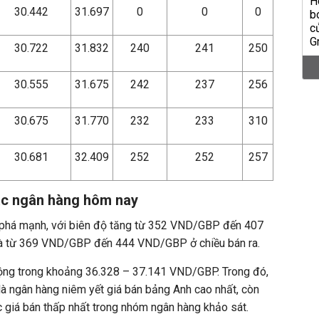
30.442
31.697
0
0
0
30.722
31.832
240
241
250
30.555
31.675
242
237
256
30.675
31.770
232
233
310
30.681
32.409
252
252
257
các ngân hàng hôm nay
t phá mạnh, với biên độ tăng từ 352 VND/GBP đến 407
à từ 369 VND/GBP đến 444 VND/GBP ở chiều bán ra.
ộng trong khoảng 36.328 – 37.141 VND/GBP. Trong đó,
 ngân hàng niêm yết giá bán bảng Anh cao nhất, còn
 giá bán thấp nhất trong nhóm ngân hàng khảo sát.