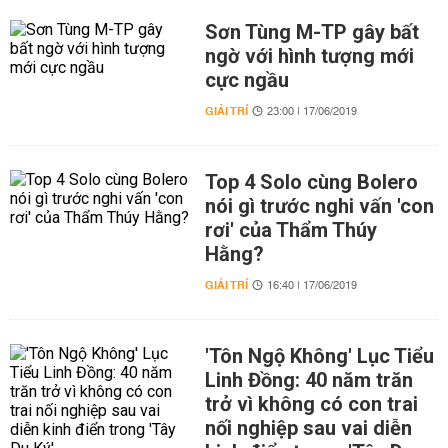
Sơn Tùng M-TP gây bất
ngờ với hình tượng mới
cực ngầu
GIẢI TRÍ
23:00 | 17/06/2019
Top 4 Solo cùng Bolero
nói gì trước nghi vấn 'con
rơi' của Thẩm Thúy
Hằng?
GIẢI TRÍ
16:40 | 17/06/2019
'Tôn Ngộ Không' Lục Tiểu
Linh Đồng: 40 năm trăn
trở vì không có con trai
nối nghiệp sau vai diễn