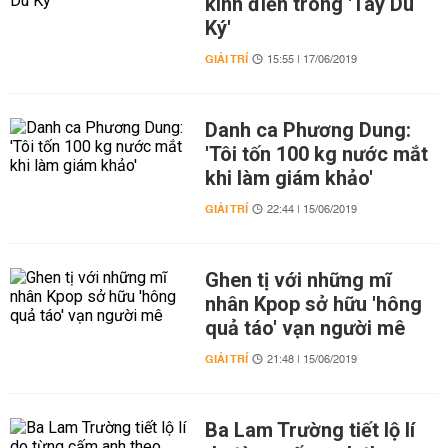
kinh điển trong 'Tây Du
Ký'
GIẢI TRÍ
15:55 | 17/06/2019
Danh ca Phương Dung:
'Tôi tốn 100 kg nước mắt
khi làm giám khảo'
GIẢI TRÍ
22:44 | 15/06/2019
Ghen tị với những mĩ
nhân Kpop sở hữu 'hông
quả táo' vạn người mê
GIẢI TRÍ
21:48 | 15/06/2019
Ba Lam Trường tiết lộ lí