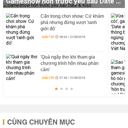
Gameshow hôn trước yêu sau Date & Kiss
Cẩn trọng chơi show: Cứ khám
phá nhưng đừng vượt 'ranh
giới đỏ'
GIẢI TRÍ
08:04 | 31/08/2018
'Quá ngây thơ khi tham gia
chương trình hôn nhau phản
cảm'
GIẢI TRÍ
07:46 | 31/08/2018
CÙNG CHUYÊN MỤC