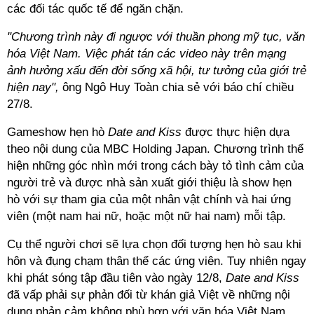
các đối tác quốc tế để ngăn chặn.
"Chương trình này đi ngược với thuần phong mỹ tục, văn
hóa Việt Nam. Việc phát tán các video này trên mạng
ảnh hưởng xấu đến đời sống xã hội, tư tưởng của giới trẻ
hiện nay",
ông Ngô Huy Toàn chia sẻ với báo chí chiều
27/8.
Gameshow hẹn hò
Date and Kiss
được thực hiện dựa
theo nội dung của MBC Holding Japan. Chương trình thể
hiện những góc nhìn mới trong cách bày tỏ tình cảm của
người trẻ và được nhà sản xuất giới thiệu là show hẹn
hò với sự tham gia của một nhân vật chính và hai ứng
viên (một nam hai nữ, hoặc một nữ hai nam) mỗi tập.
Cụ thể người chơi sẽ lựa chọn đối tượng hẹn hò sau khi
hôn và đụng chạm thân thể các ứng viên. Tuy nhiên ngay
khi phát sóng tập đầu tiên vào ngày 12/8,
Date and Kiss
đã vấp phải sự phản đối từ khán giả Việt về những nội
dung phản cảm không phù hợp với văn hóa Việt Nam.