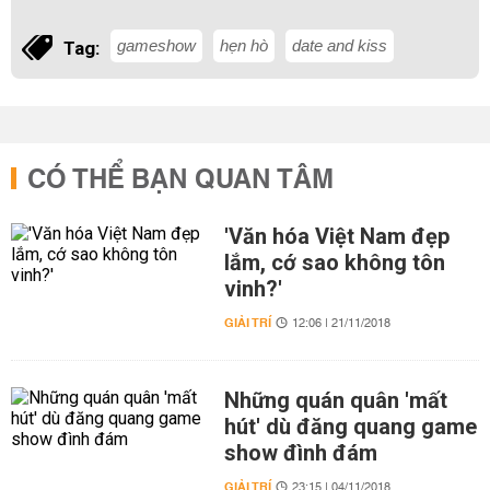
gameshow
hẹn hò
date and kiss
Tag:
CÓ THỂ BẠN QUAN TÂM
'Văn hóa Việt Nam đẹp
lắm, cớ sao không tôn
vinh?'
GIẢI TRÍ
12:06 | 21/11/2018
Những quán quân 'mất
hút' dù đăng quang game
show đình đám
GIẢI TRÍ
23:15 | 04/11/2018