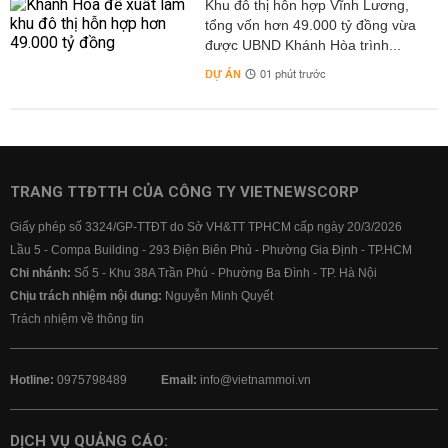
Khu đô thị hỗn hợp Vĩnh Lương,
tổng vốn hơn 49.000 tỷ đồng vừa
được UBND Khánh Hòa trình...
DỰ ÁN
01 phút trước
TRANG TTĐTTH CỦA CÔNG TY VIETNEWSCORP
Giấy phép số 3324/GP-TTĐT do Sở VH&TT TPHCM cấp ngày 20/3/2026
Lầu 5 - Compa Building - 293 Điện Biên Phủ - Phường Gia Định - TP.HCM
Chi nhánh:
Số 5 - Khu 38A Trần Phú - Phường Ba Đình - TP. Hà Nội
Chịu trách nhiệm nội dung:
Nguyễn Minh Quyết
Trách nhiệm về thông tin
Hotline:
0975798489
Email:
info@vietnammoi.vn
DỊCH VỤ QUẢNG CÁO: