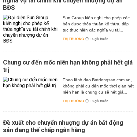
nghĩa vụ tài chính khi chuyển nhượng dự án
BĐS
Sun Group kiến nghị cho phép các
bên được thỏa thuận kế thừa, tiếp
tục thực hiện các nghĩa vụ tài...
THỊ TRƯỜNG
14 giờ trước
Chung cư đến mốc niên hạn không phải hết giá
trị
Theo lãnh đạo Batdongsan.com.vn,
không phải cứ đến mốc thời gian hết
niên hạn là chung cư sẽ hết giá...
THỊ TRƯỜNG
18 giờ trước
Đề xuất cho chuyển nhượng dự án bất động
sản đang thế chấp ngân hàng