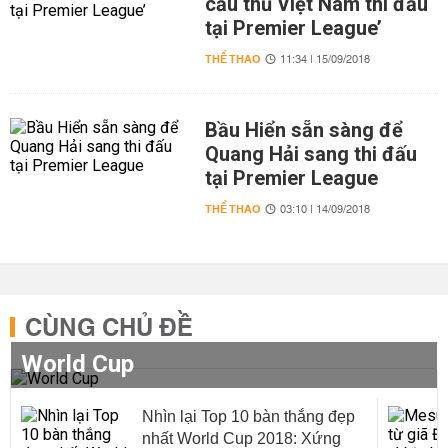
cầu thủ Việt Nam thi đấu
tại Premier League’
THỂ THAO
11:34 | 15/09/2018
Bầu Hiển sẵn sàng để
Quang Hải sang thi đấu
tại Premier League
THỂ THAO
03:10 | 14/09/2018
CÙNG CHỦ ĐỀ
World Cup
Nhìn lại Top 10 bàn thắng đẹp
nhất World Cup 2018: Xứng