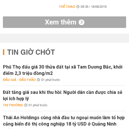
THỂ THAO
09:35 | 16/06/2019
Xem thêm
TIN GIỜ CHÓT
Phú Thọ đấu giá 30 thửa đất tại xã Tam Dương Bắc, khởi
điểm 2,3 triệu đồng/m2
ĐẤU GIÁ - ĐẤU THẦU
01 phút trước
Đất tăng giá sau khi thu hồi: Người dân cần được chia sẻ
lợi ích hợp lý
THỊ TRƯỜNG
01 phút trước
Thái An Holdings cùng nhà đầu tư ngoại muốn làm tổ hợp
cảng biển đô thị công nghiệp 18 tỷ USD ở Quảng Ninh