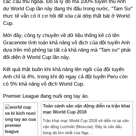
các cầu thủ ngoại. Đó là lý do mà 100% tuyển thủ Anh
dự World Cup lần này đang thi đấu trong nước, "Tam Sư"
thực tế vẫn có ít cơ hội để xóa cái dớp thất bát ở World
Cup.
Mới đây, công ty chuyên về dữ liệu thống kê có tên
Gracenote tính toán khả năng vô địch của đội tuyển Anh
dựa trên mô phỏng lại tất cả khả năng mà "Tam sư" phải
đối diện ở World Cup lần này.
Kết quả thật buồn khi khả năng lên ngôi của đội tuyển
Anh chỉ là 4%, trong khi đó ngay cả đội tuyển Peru còn
có 5% khả năng vô địch World Cup.
Premier League đang nuôi ong tay áo.
Toàn cảnh sân vận động diễn ra trận khai
mạc World Cup 2018
Trận khai mạc World Cup 2018 sẽ diễn ra tại sân
vận động Luzhniki (Moscow). Đây là sân đấu
bóng đá lớn nhất của Nga ...