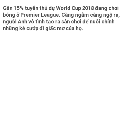
Gần 15% tuyển thủ dự World Cup 2018 đang chơi
bóng ở Premier League. Càng ngẫm càng ngộ ra,
người Anh vô tình tạo ra sân chơi để nuôi chính
những kẻ cướp đi giấc mơ của họ.