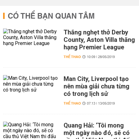
CÓ THỂ BẠN QUAN TÂM
Thắng nghẹt thở Derby
County, Aston Villa thăng
hạng Premier League
THỂ THAO
10:09 | 28/05/2019
Man City, Liverpool tạo
nên mùa giải chưa từng
có trong lịch sử
THỂ THAO
07:13 | 13/05/2019
Quang Hải: ‘Tôi mong
một ngày nào đó, sẽ có