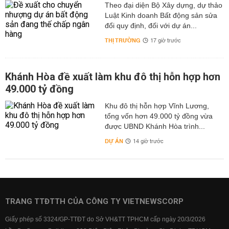
Theo đại diện Bộ Xây dựng, dự thảo
Luật Kinh doanh Bất động sản sửa
đổi quy định, đối với dự án...
THỊ TRƯỜNG
17 giờ trước
Khánh Hòa đề xuất làm khu đô thị hỗn hợp hơn
49.000 tỷ đồng
Khu đô thị hỗn hợp Vĩnh Lương,
tổng vốn hơn 49.000 tỷ đồng vừa
được UBND Khánh Hòa trình...
DỰ ÁN
14 giờ trước
TRANG TTĐTTH CỦA CÔNG TY VIETNEWSCORP
Giấy phép số 3324/GP-TTĐT do Sở VH&TT TPHCM cấp ngày 20/3/2026