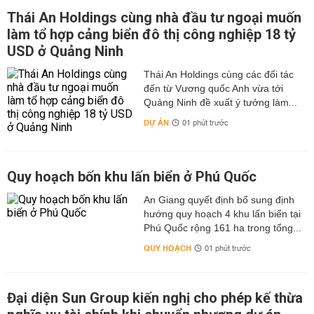
Thái An Holdings cùng nhà đầu tư ngoại muốn
làm tổ hợp cảng biển đô thị công nghiệp 18 tỷ
USD ở Quảng Ninh
Thái An Holdings cùng các đối tác
đến từ Vương quốc Anh vừa tới
Quảng Ninh đề xuất ý tưởng làm...
DỰ ÁN
01 phút trước
Quy hoạch bốn khu lấn biển ở Phú Quốc
An Giang quyết định bổ sung định
hướng quy hoạch 4 khu lấn biển tại
Phú Quốc rộng 161 ha trong tổng...
QUY HOẠCH
01 phút trước
Đại diện Sun Group kiến nghị cho phép kế thừa