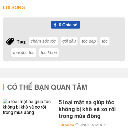
LỐI SỐNG
0
Chia sẻ
chăm sóc tóc
gội đầu
tóc đẹp
tóc
Tag:
thải độc tóc
tóc khoẻ
CÓ THỂ BẠN QUAN TÂM
5 loại mặt nạ giúp tóc
không bị khô và xơ rối
trong mùa đông
LỐI SỐNG
03:00 | 14/12/2018