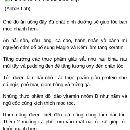
(Ảnh:B.Lab)
Chế độ ăn uống đầy đủ chất dinh dưỡng sẽ giúp tóc bạn
mọc nhanh hơn.
Ăn hải sản, đậu lăng, ca cao, hạnh nhân và bánh mì
nguyên cám để bổ sung Magie và Kẽm làm tăng keratin.
Tăng cường các thực phẩm giàu sắt như rau bina, rau
mùi tây và pudding đen để tăng lượng oxy đến chân tóc.
Tóc được làm dài nhờ các thực phẩm giàu protein như
cá ngừ, phô mai, giăm bông và trứng gà.
Những thực phẩm dồi dào vitamin nhóm B như nấm và
ngũ cốc cũng kích thích mọc tóc.
Rum cũng được biết đến có công dụng làm dài tóc.
Thêm 2 muỗng cà phê rum vào mặt nạ tóc sẽ giúp tóc
khỏe mạnh hơn.