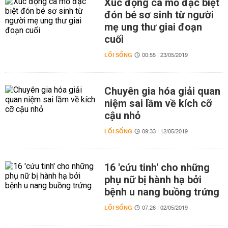
Xúc động ca mổ đặc biệt
đón bé sơ sinh từ người
mẹ ung thư giai đoạn
cuối
LỐI SỐNG
00:55 | 23/05/2019
Chuyên gia hóa giải quan
niệm sai lầm về kích cỡ
cậu nhỏ
LỐI SỐNG
09:33 | 12/05/2019
16 'cứu tinh' cho những
phụ nữ bị hành hạ bởi
bệnh u nang buồng trứng
LỐI SỐNG
07:26 | 02/05/2019