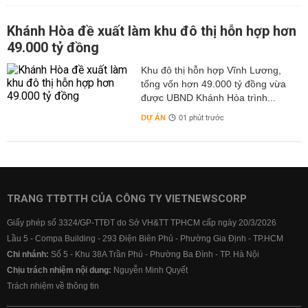
Khánh Hòa đề xuất làm khu đô thị hỗn hợp hơn
49.000 tỷ đồng
Khu đô thị hỗn hợp Vĩnh Lương,
tổng vốn hơn 49.000 tỷ đồng vừa
được UBND Khánh Hòa trình...
DỰ ÁN
01 phút trước
TRANG TTĐTTH CỦA CÔNG TY VIETNEWSCORP
Giấy phép số 3324/GP-TTĐT do Sở VH&TT TPHCM cấp ngày 20/3/2026
Lầu 5 - Compa Building - 293 Điện Biên Phủ - Phường Gia Định - TP.HCM
Chi nhánh:
Số 5 - Khu 38A Trần Phú - Phường Ba Đình - TP. Hà Nội
Chịu trách nhiệm nội dung:
Nguyễn Minh Quyết
Trách nhiệm về thông tin