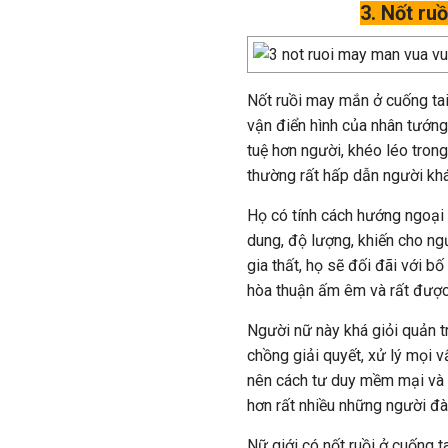
3. Nốt ru
Nốt ruồi may mắn ở cuống tai 
vận điển hình của nhân tướng 
tuệ hơn người, khéo léo trong
thường rất hấp dẫn người khá
Họ có tính cách hướng ngoại d
dung, độ lượng, khiến cho ngư
gia thất, họ sẽ đối đãi với b
hòa thuận ấm êm và rất được 
Người nữ này khá giỏi quản t
chồng giải quyết, xử lý mọi v
nên cách tư duy mềm mại và 
hơn rất nhiều những người đà
Nữ giới có nốt ruồi ở cuống t