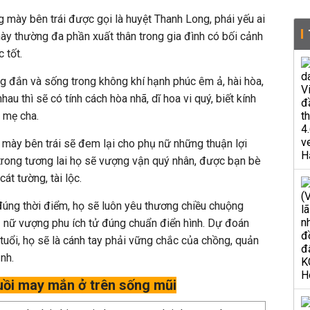
 mày bên trái được gọi là huyệt Thanh Long, phái yếu ai
í này thường đa phần xuất thân trong gia đình có bối cảnh
 tốt.
 đắn và sống trong không khí hạnh phúc êm ả, hài hòa,
au thì sẽ có tính cách hòa nhã, dĩ hoa vi quý, biết kính
i mẹ cha.
 mày bên trái sẽ đem lại cho phụ nữ những thuận lợi
n trong tương lai họ sẽ vượng vận quý nhân, được bạn bè
cát tường, tài lộc.
đúng thời điểm, họ sẽ luôn yêu thương chiều chuộng
ụ nữ vượng phu ích tử đúng chuẩn điển hình. Dự đoán
tuổi, họ sẽ là cánh tay phải vững chắc của chồng, quản
nh.
ruồi may mắn ở trên sống mũi