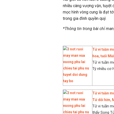
nhiều càng vượng vận, tuyệt 
mọc hình vòng cung là đạt tớ
trong gia đình quyền quý.
*Thông tin trong bài chỉ ma
Tử vi tuần mớ
hoa, tuổi Mùi
Tử vi tuần mớ
Tý nhiều cơ h
Tử vi tuần m
Tử dỗi hờn, 
Tử vi tuần m
thấy Song Tử