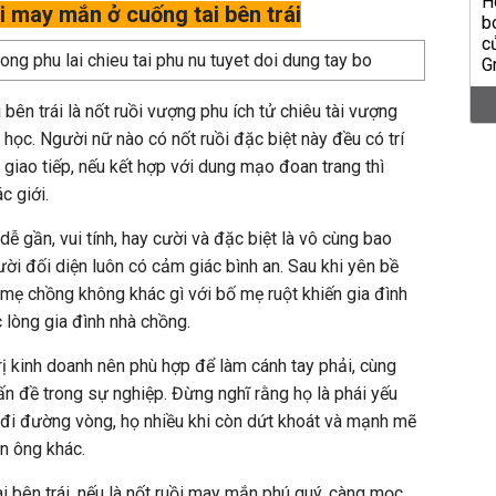
ồi may mắn ở cuống tai bên trái
bên trái là nốt ruồi vượng phu ích tử chiêu tài vượng
học. Người nữ nào có nốt ruồi đặc biệt này đều có trí
 giao tiếp, nếu kết hợp với dung mạo đoan trang thì
c giới.
ễ gần, vui tính, hay cười và đặc biệt là vô cùng bao
ời đối diện luôn có cảm giác bình an. Sau khi yên bề
ố mẹ chồng không khác gì với bố mẹ ruột khiến gia đình
lòng gia đình nhà chồng.
rị kinh doanh nên phù hợp để làm cánh tay phải, cùng
ấn đề trong sự nghiệp. Đừng nghĩ rằng họ là phái yếu
đi đường vòng, họ nhiều khi còn dứt khoát và mạnh mẽ
n ông khác.
ai bên trái, nếu là nốt ruồi may mắn phú quý, càng mọc