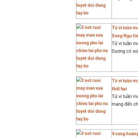
Tử vi tuần m
Song Ngư tìn
Tử vi tuần m
Dương có sức
Tử vi tuần m
thất bại
Tử vi tuần m
mang đến cho
4 cung hoàng