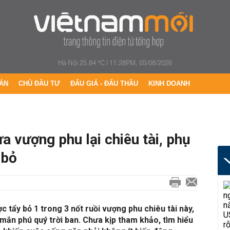
Hà Nội 25.84 °C
|
11:28PM, 05/08/2026
ÁN
CHỦ ĐẦU TƯ
ĐẤU GIÁ - ĐẤU THẦU
KINH DOANH
a vượng phu lại chiêu tài, phụ
 bỏ
 tẩy bỏ 1 trong 3 nốt ruồi vượng phu chiêu tài này,
y mắn phú quý trời ban. Chưa kịp tham khảo, tìm hiểu