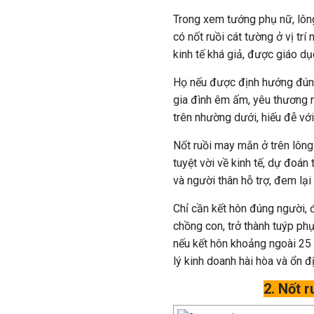
Trong xem tướng phụ nữ, lông
có nốt ruồi cát tường ở vị tr
kinh tế khá giả, được giáo dục
Họ nếu được định hướng đúng
gia đình êm ấm, yêu thương nh
trên nhường dưới, hiếu đễ vớ
Nốt ruồi may mắn ở trên lông
tuyệt vời về kinh tế, dự đoá
và người thân hỗ trợ, đem lại 
Chỉ cần kết hôn đúng người, 
chồng con, trở thành tuýp ph
nếu kết hôn khoảng ngoài 25 
lý kinh doanh hài hòa và ổn đị
2. Nốt 