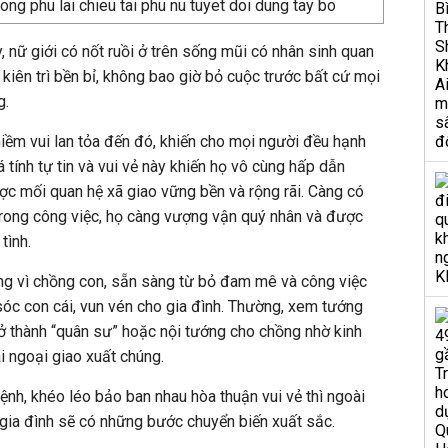
 nữ giới có nốt ruồi ở trên sống mũi có nhân sinh quan
g, kiên trì bền bỉ, không bao giờ bỏ cuộc trước bất cứ mọi
g.
niềm vui lan tỏa đến đó, khiến cho mọi người đều hạnh
á tính tự tin và vui vẻ này khiến họ vô cùng hấp dẫn
ợc mối quan hệ xã giao vững bền và rộng rãi. Càng có
trong công việc, họ càng vượng vận quý nhân và được
tình.
òng vì chồng con, sẵn sàng từ bỏ đam mê và công việc
óc con cái, vun vén cho gia đình. Thường, xem tướng
rở thành “quân sư” hoặc nội tướng cho chồng nhờ kinh
 ngoại giao xuất chúng.
nh, khéo léo bảo ban nhau hòa thuận vui vẻ thì ngoài
ế gia đình sẽ có những bước chuyển biến xuất sắc.