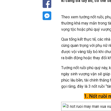
kĩ càng đã tẩy bỏ, có thể s
Theo xem tướng nốt ruồi, phụ
thường khá may mắn trong tài
vọng tộc hoặc phú quý vượng
Qua tổng kết thực tế, các nh
cùng quan trọng với phụ nữ n
được vội vàng tẩy bỏ khi chư
ra biến động hoặc thay đổi k
Tướng nốt ruồi phú quý này, 
ngày sinh vượng vận sẽ giúp
phúc lâu bền, tài chính thăng 
gọi rằng, đây là 3 nốt ruồi “t
1. Nốt ruồi