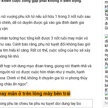
ẽ khiến cuộc sống gặp phải không ít biến động.
 nữ vượng phu ích tử nếu sở hữu 1 trong 3 nốt ruồi sau
 chính, dễ có duyên được gả vào gia đình danh gia
 vận.
à nhân tướng học tổng kết được 3 nốt ruồi may mắn vô
hư sau. Cảnh báo rằng, phụ nữ tuyệt đối không bao giờ
a tìm hiểu kĩ càng. Rất có thể, cuộc sống của họ sẽ xảy
hông hề nhỏ.
kết hợp với dung mạo đoan trang, giọng nói thanh nhã và
 người nữ có được cuộc hôn nhân như ý muốn, hạnh
hoa. Chính vì thế, không ít chuyên gia tử vi phong thủy
àng châu ẩn ngọc”:
 may mắn ở trên lông mày bên trái