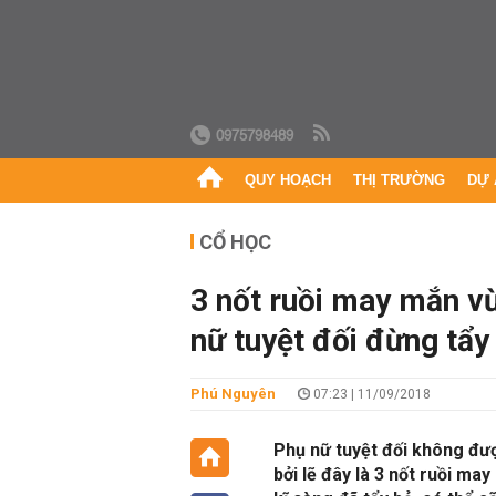
0975798489
QUY HOẠCH
THỊ TRƯỜNG
DỰ 
CỔ HỌC
3 nốt ruồi may mắn vừ
nữ tuyệt đối đừng tẩy
Phú Nguyên
07:23 | 11/09/2018
Phụ nữ tuyệt đối không được
bởi lẽ đây là 3 nốt ruồi ma