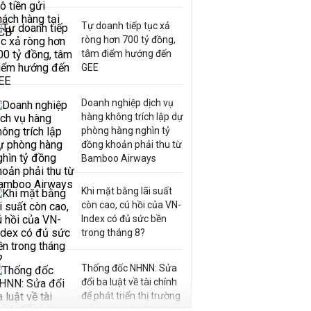
Tự doanh tiếp tục xả
ròng hơn 700 tỷ đồng,
tâm điểm hướng đến
GEE
Doanh nghiệp dịch vụ
hàng không trích lập dự
phòng hàng nghìn tỷ
đồng khoản phải thu từ
Bamboo Airways
Khi mặt bằng lãi suất
còn cao, cú hồi của VN-
Index có đủ sức bền
trong tháng 8?
Thống đốc NHNN: Sửa
đổi ba luật về tài chính
để phát triển thị trường
vốn, giảm phụ thuộc