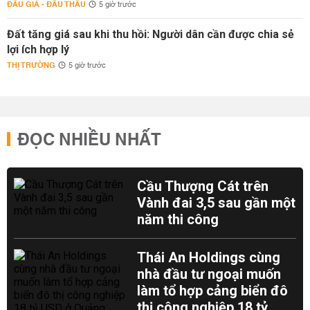
ĐẤU GIÁ - ĐẤU THẦU
5 giờ trước
Đất tăng giá sau khi thu hồi: Người dân cần được chia sẻ
lợi ích hợp lý
THỊ TRƯỜNG
5 giờ trước
ĐỌC NHIỀU NHẤT
Cầu Thượng Cát trên
Vành đai 3,5 sau gần một
năm thi công
Thái An Holdings cùng
nhà đầu tư ngoại muốn
làm tổ hợp cảng biển đô
thị công nghiệp 18 tỷ