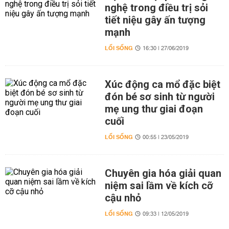
nghệ trong điều trị sỏi
tiết niệu gây ấn tượng
mạnh
LỐI SỐNG
16:30 | 27/06/2019
Xúc động ca mổ đặc biệt
đón bé sơ sinh từ người
mẹ ung thư giai đoạn
cuối
LỐI SỐNG
00:55 | 23/05/2019
Chuyên gia hóa giải quan
niệm sai lầm về kích cỡ
cậu nhỏ
LỐI SỐNG
09:33 | 12/05/2019