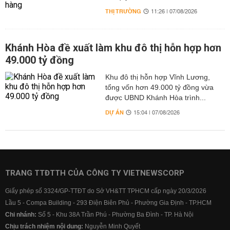
THỊ TRƯỜNG
11:26 | 07/08/2026
Khánh Hòa đề xuất làm khu đô thị hỗn hợp hơn
49.000 tỷ đồng
Khu đô thị hỗn hợp Vĩnh Lương,
tổng vốn hơn 49.000 tỷ đồng vừa
được UBND Khánh Hòa trình...
DỰ ÁN
15:04 | 07/08/2026
TRANG TTĐTTH CỦA CÔNG TY VIETNEWSCORP
Giấy phép số 3324/GP-TTĐT do Sở VH&TT TPHCM cấp ngày 20/3/2026
Lầu 5 - Compa Building - 293 Điện Biên Phủ - Phường Gia Định - TP.HCM
Chi nhánh:
Số 5 - Khu 38A Trần Phú - Phường Ba Đình - TP. Hà Nội
Chịu trách nhiệm nội dung:
Nguyễn Minh Quyết