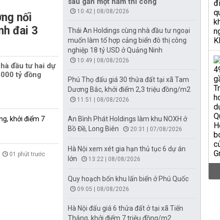
sau gần một năm thi công
10:42 | 08/08/2026
ng nối
nh đai 3
Thái An Holdings cùng nhà đầu tư ngoại
muốn làm tổ hợp cảng biển đô thị công
nghiệp 18 tỷ USD ở Quảng Ninh
10:49 | 08/08/2026
hà đầu tư hai dự
000 tỷ đồng
Phú Thọ đấu giá 30 thửa đất tại xã Tam
Dương Bắc, khởi điểm 2,3 triệu đồng/m2
11:51 | 08/08/2026
ng, khởi điểm 7
An Bình Phát Holdings làm khu NOXH ở
Bồ Đề, Long Biên
20:31 | 07/08/2026
Hà Nội xem xét gia hạn thủ tục 6 dự án
01 phút trước
lớn
13:22 | 08/08/2026
Quy hoạch bốn khu lấn biển ở Phú Quốc
09:05 | 08/08/2026
Hà Nội đấu giá 6 thửa đất ở tại xã Tiến
Thắng, khởi điểm 7 triệu đồng/m2