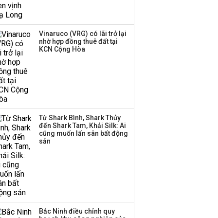
Một thương hiệu thời
trang Việt đóng cửa
sau 5 năm hoạt động,
thanh lý toàn bộ cửa
Vinaruco (VRG) có lãi trở lại
nhờ hợp đồng thuê đất tại
hàng
KCN Cộng Hòa
DatVietVAC lãi sau thuế
135 tỷ đồng nửa đầu
năm, dồn 6 concert vào
cuối năm
Từ Shark Bình, Shark Thủy
Công ty 100 tỷ của
đến Shark Tam, Khải Silk: Ai
Huấn Hoa Hồng bỗng
cũng muốn lấn sân bất động
dưng ‘biến mất’, một
sản
công ty khác đã giải thể
Bắc Ninh điều chỉnh quy