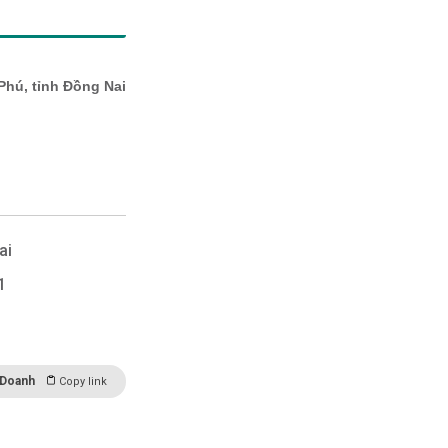
ai
1
 Doanh
Copy link