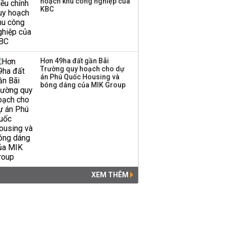
hoạch khu công nghiệp của
KBC
Hơn 49ha đất gần Bãi
Trường quy hoạch cho dự
án Phú Quốc Housing và
bóng dáng của MIK Group
XEM THÊM