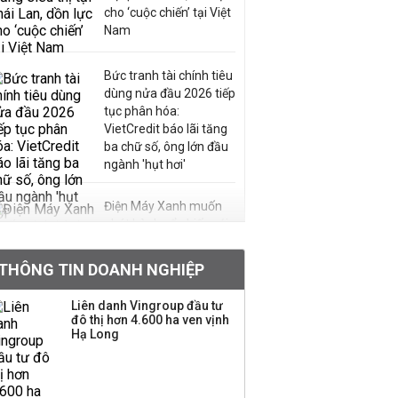
cho ‘cuộc chiến’ tại Việt
Nam
Bức tranh tài chính tiêu
dùng nửa đầu 2026 tiếp
tục phân hóa:
VietCredit báo lãi tăng
ba chữ số, ông lớn đầu
ngành 'hụt hơi'
Điện Máy Xanh muốn
phát hành cổ phiếu với
tỷ lệ 1:1 để tăng thanh
khoản
THÔNG TIN DOANH NGHIỆP
Sau nhịp điều chỉnh
Liên danh Vingroup đầu tư
đô thị hơn 4.600 ha ven vịnh
mạnh, CTCK nhìn thấy
Hạ Long
cơ hội ở nhóm cổ phiếu
nào?