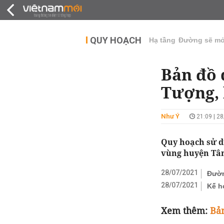
QUY HOẠCH
THỊ TRƯỜNG
DỰ Á
QUY HOẠCH
Hạ tầng
Đường sẽ m
Bản đồ 
Tượng, 
Như Ý
21:09 | 2
Quy hoạch sử d
vùng huyện Tân
28/07/2021
Đườn
28/07/2021
Kế h
Xem thêm:
Bản