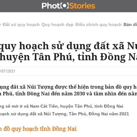
N
CHỦ ĐẦU TƯ
ĐẤU GIÁ - ĐẤU THẦU
KINH DOANH
ở
Đất có quy hoạch
Quy hoạch đẹp
Điều chỉnh quy hoạch
Bản đ
quy hoạch sử dụng đất xã N
huyện Tân Phú, tỉnh Đồng N
8/07/2021
ụng đất xã Núi Tượng được thể hiện trong bản đồ quy 
 Phú, tỉnh Đồng Nai đến năm 2030 và tầm nhìn đến nă
g sẽ mở ở xã Nam Cát Tiên, huyện Tân Phú, tỉnh Đồng Nai
oạch sử dụng đất xã Núi Tượng, Tân Phú, Đồng Nai năm 2021
 đồ quy hoạch tỉnh Đồng Nai