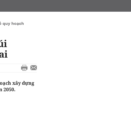
ồ quy hoạch
úi
ai
hoạch xây dựng
m 2050.