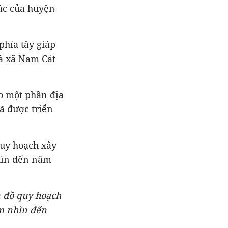
hác của huyện
phía tây giáp
và xã Nam Cát
eo một phần địa
ã được triển
quy hoạch xây
hìn đến năm
n đồ quy hoạch
m nhìn đến