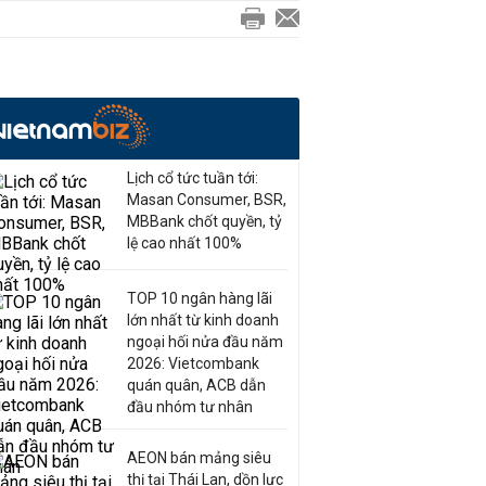
Lịch cổ tức tuần tới:
Masan Consumer, BSR,
MBBank chốt quyền, tỷ
lệ cao nhất 100%
TOP 10 ngân hàng lãi
lớn nhất từ kinh doanh
ngoại hối nửa đầu năm
2026: Vietcombank
quán quân, ACB dẫn
đầu nhóm tư nhân
AEON bán mảng siêu
thị tại Thái Lan, dồn lực