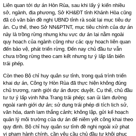
Liên quan tới dự án Hòn Rùa, sau khi lấy ý kiến nhiều
sở, ngành, địa phương, Sở KH&ĐT tỉnh Khánh Hòa cũng
đã có văn bản đề nghị UBND tỉnh rà soát lại mục tiêu dự
án. Cụ thể, theo Sở NN&PTNT, mục tiêu chính của dự án
này là trồng rừng nhưng khu vực dự án lại nằm ngoài
quy hoạch của ngành cũng như các quy hoạch liên quan
đến bảo vệ, phát triển rừng. Đến nay chủ đầu tư vẫn
chưa trồng rừng theo cam kết nhưng tự ý lấp lấn biển
trái phép.
Còn theo Bộ chỉ huy quân sự tỉnh, trong quá trình triển
khai dự án, Công ty Hòn Rùa đã thực hiện không đúng
chủ trương, ranh giới dự án được duyệt. Cụ thể, chủ đầu
tư tự ý lấp vịnh Nha Trang trái phép; san ủi làm đường
ngoài ranh giới dự án; sử dụng trái phép di tích lịch sử,
văn hóa, danh lam thắng cảnh; không lập, gửi kế hoạch
quản lý môi trường của dự án để niêm yết công khai theo
quy định. Bộ chỉ huy quân sự tỉnh đề nghị ngoài xử phạt
vi phạm hành chính, cần yêu cầu chủ đầu tư khôi phục