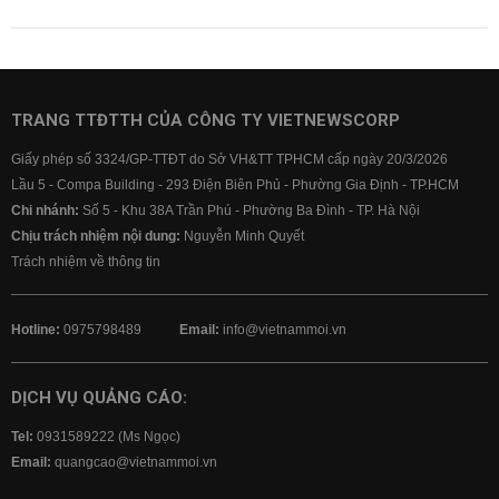
TRANG TTĐTTH CỦA CÔNG TY VIETNEWSCORP
Giấy phép số 3324/GP-TTĐT do Sở VH&TT TPHCM cấp ngày 20/3/2026
Lầu 5 - Compa Building - 293 Điện Biên Phủ - Phường Gia Định - TP.HCM
Chi nhánh:
Số 5 - Khu 38A Trần Phú - Phường Ba Đình - TP. Hà Nội
Chịu trách nhiệm nội dung:
Nguyễn Minh Quyết
Trách nhiệm về thông tin
Hotline:
0975798489
Email:
info@vietnammoi.vn
DỊCH VỤ QUẢNG CÁO:
Tel:
0931589222 (Ms Ngọc)
Email:
quangcao@vietnammoi.vn