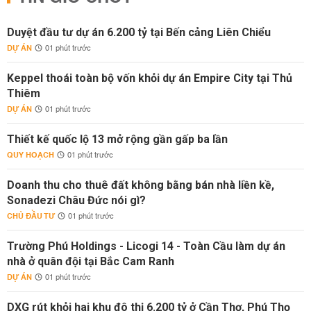
Duyệt đầu tư dự án 6.200 tỷ tại Bến cảng Liên Chiểu
DỰ ÁN
01 phút trước
Keppel thoái toàn bộ vốn khỏi dự án Empire City tại Thủ
Thiêm
DỰ ÁN
01 phút trước
Thiết kế quốc lộ 13 mở rộng gần gấp ba lần
QUY HOẠCH
01 phút trước
Doanh thu cho thuê đất không bằng bán nhà liền kề,
Sonadezi Châu Đức nói gì?
CHỦ ĐẦU TƯ
01 phút trước
Trường Phú Holdings - Licogi 14 - Toàn Cầu làm dự án
nhà ở quân đội tại Bắc Cam Ranh
DỰ ÁN
01 phút trước
DXG rút khỏi hai khu đô thị 6.200 tỷ ở Cần Thơ, Phú Thọ