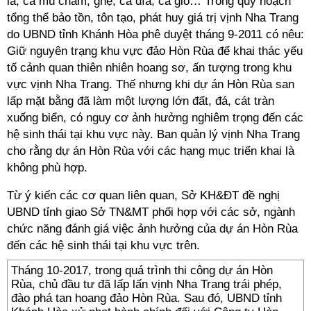
lá, cá mú chấm, ghẹ, cá dìa, cá giò… Trong quy hoạch
tổng thể bảo tồn, tôn tạo, phát huy giá trị vịnh Nha Trang
do UBND tỉnh Khánh Hòa phê duyệt tháng 9-2011 có nêu:
Giữ nguyên trạng khu vực đảo Hòn Rùa để khai thác yếu
tố cảnh quan thiên nhiên hoang sơ, ấn tượng trong khu
vực vịnh Nha Trang. Thế nhưng khi dự án Hòn Rùa san
lấp mặt bằng đã làm một lượng lớn đất, đá, cát tràn
xuống biển, có nguy cơ ảnh hưởng nghiêm trọng đến các
hệ sinh thái tại khu vực này. Ban quản lý vịnh Nha Trang
cho rằng dự án Hòn Rùa với các hạng mục triển khai là
không phù hợp.
Từ ý kiến các cơ quan liên quan, Sở KH&ĐT đề nghị
UBND tỉnh giao Sở TN&MT phối hợp với các sở, ngành
chức năng đánh giá việc ảnh hưởng của dự án Hòn Rùa
đến các hệ sinh thái tại khu vực trên.
Tháng 10-2017, trong quá trình thi công dự án Hòn
Rùa, chủ đầu tư đã lấp lấn vịnh Nha Trang trái phép,
đào phá tan hoang đảo Hòn Rùa. Sau đó, UBND tỉnh