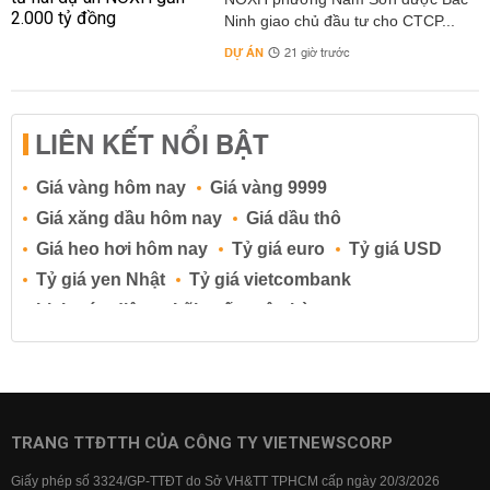
Ninh giao chủ đầu tư cho CTCP...
DỰ ÁN
21 giờ trước
LIÊN KẾT NỔI BẬT
Giá vàng hôm nay
Giá vàng 9999
Giá xăng dầu hôm nay
Giá dầu thô
Giá heo hơi hôm nay
Tỷ giá euro
Tỷ giá USD
Tỷ giá yen Nhật
Tỷ giá vietcombank
Lịch cúp điện
Lãi suất ngân hàng
Lãi suất tiết kiệm
Lãi suất tiền gửi
Lãi suất ngân hàng Agribank
Lãi suất ngân hàng Sacombank
Lãi suất ngân hàng BIDV
TRANG TTĐTTH CỦA CÔNG TY VIETNEWSCORP
Lãi suất ngân hàng Vietinbank
Giấy phép số 3324/GP-TTĐT do Sở VH&TT TPHCM cấp ngày 20/3/2026