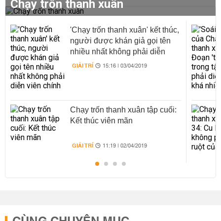
Chạy trốn thanh xuân
'Chạy trốn thanh xuân' kết thúc,
người được khán giả gọi tên
nhiều nhất không phải diễn
viên chính
GIẢI TRÍ
15:16 | 03/04/2019
Chạy trốn thanh xuân tập cuối:
Kết thúc viên mãn
GIẢI TRÍ
11:19 | 02/04/2019