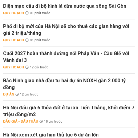
Diện mạo cầu đi bộ hình lá dừa nước qua sông Sài Gòn
QUY HOẠCH
01 phút trước
Phố đi bộ mới của Hà Nội sẽ cho thuê các gian hàng với
giá 2 triệu/tháng
QUY HOẠCH
01 phút trước
Cuối 2027 hoàn thành đường nối Pháp Vân - Cầu Giẽ với
Vành đai 3
QUY HOẠCH
12 giờ trước
Bắc Ninh giao nhà đầu tư hai dự án NOXH gần 2.000 tỷ
đồng
DỰ ÁN
12 giờ trước
Hà Nội đấu giá 6 thửa đất ở tại xã Tiến Thắng, khởi điểm 7
triệu đồng/m2
ĐẤU GIÁ - ĐẤU THẦU
16 giờ trước
Hà Nội xem xét gia hạn thủ tục 6 dự án lớn