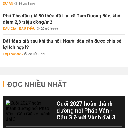
DỰ ÁN
18 giờ trước
Phú Thọ đấu giá 30 thửa đất tại xã Tam Dương Bắc, khởi
điểm 2,3 triệu đồng/m2
ĐẤU GIÁ - ĐẤU THẦU
20 giờ trước
Đất tăng giá sau khi thu hồi: Người dân cần được chia sẻ
lợi ích hợp lý
THỊ TRƯỜNG
20 giờ trước
ĐỌC NHIỀU NHẤT
Cuối 2027 hoàn thành
đường nối Pháp Vân -
Cầu Giẽ với Vành đai 3