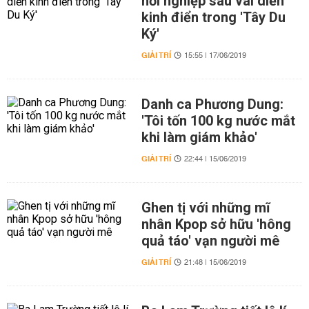
nối nghiệp sau vai diễn
kinh điển trong 'Tây Du
Ký'
GIẢI TRÍ
15:55 | 17/06/2019
Danh ca Phương Dung:
'Tôi tốn 100 kg nước mắt
khi làm giám khảo'
GIẢI TRÍ
22:44 | 15/06/2019
Ghen tị với những mĩ
nhân Kpop sở hữu 'hông
quả táo' vạn người mê
GIẢI TRÍ
21:48 | 15/06/2019