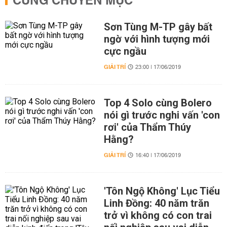
CÙNG CHUYÊN MỤC
Sơn Tùng M-TP gây bất
ngờ với hình tượng mới
cực ngầu
GIẢI TRÍ
23:00 | 17/06/2019
Top 4 Solo cùng Bolero
nói gì trước nghi vấn 'con
rơi' của Thẩm Thúy
Hằng?
GIẢI TRÍ
16:40 | 17/06/2019
'Tôn Ngộ Không' Lục Tiểu
Linh Đồng: 40 năm trăn
trở vì không có con trai