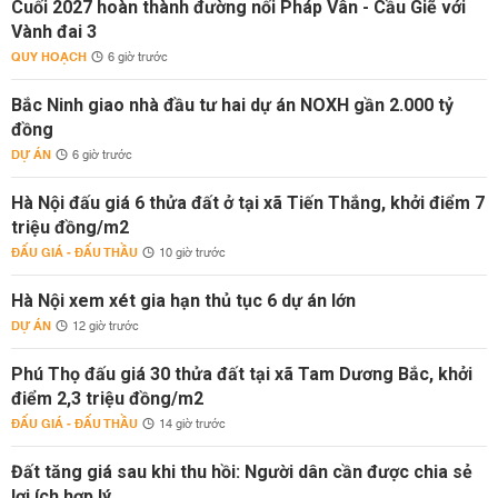
Cuối 2027 hoàn thành đường nối Pháp Vân - Cầu Giẽ với
Vành đai 3
QUY HOẠCH
6 giờ trước
Bắc Ninh giao nhà đầu tư hai dự án NOXH gần 2.000 tỷ
đồng
DỰ ÁN
6 giờ trước
Hà Nội đấu giá 6 thửa đất ở tại xã Tiến Thắng, khởi điểm 7
triệu đồng/m2
ĐẤU GIÁ - ĐẤU THẦU
10 giờ trước
Hà Nội xem xét gia hạn thủ tục 6 dự án lớn
DỰ ÁN
12 giờ trước
Phú Thọ đấu giá 30 thửa đất tại xã Tam Dương Bắc, khởi
điểm 2,3 triệu đồng/m2
ĐẤU GIÁ - ĐẤU THẦU
14 giờ trước
Đất tăng giá sau khi thu hồi: Người dân cần được chia sẻ
lợi ích hợp lý