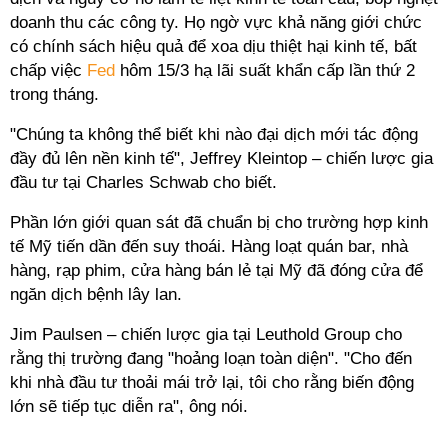
doanh thu các công ty. Họ ngờ vực khả năng giới chức
có chính sách hiệu quả để xoa dịu thiệt hại kinh tế, bất
chấp việc
Fed
hôm 15/3 hạ lãi suất khẩn cấp lần thứ 2
trong tháng.
"Chúng ta không thể biết khi nào đại dịch mới tác động
đầy đủ lên nền kinh tế", Jeffrey Kleintop – chiến lược gia
đầu tư tại Charles Schwab cho biết.
Phần lớn giới quan sát đã chuẩn bị cho trường hợp kinh
tế Mỹ tiến dần đến suy thoái. Hàng loạt quán bar, nhà
hàng, rạp phim, cửa hàng bán lẻ tại Mỹ đã đóng cửa để
ngăn dịch bệnh lây lan.
Jim Paulsen – chiến lược gia tại Leuthold Group cho
rằng thị trường đang "hoảng loạn toàn diện". "Cho đến
khi nhà đầu tư thoải mái trở lại, tôi cho rằng biến động
lớn sẽ tiếp tục diễn ra", ông nói.