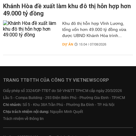
Khánh Hòa đề xuất làm khu đô thị hỗn hợp hơn
49.000 tỷ đồng
Khu đô thị hỗn hợp Vĩnh Lương,
tổng vốn hơn 49.000 tỷ đồng vừa
được UBND Khánh Hòa trình...
DỰ ÁN
15:04 | 07/08/2026
TRANG TTĐTTH CỦA CÔNG TY VIETNEWSCORP
Giấy phép số 3324/GP-TTĐT do Sở VH&TT TPHCM cấp ngày 20/3/2026
Lầu 5 - Compa Building - 293 Điện Biên Phủ - Phường Gia Định - TP.HCM
Chi nhánh:
Số 5 - Khu 38A Trần Phú - Phường Ba Đình - TP. Hà Nội
Chịu trách nhiệm nội dung:
Nguyễn Minh Quyết
Trách nhiệm về thông tin