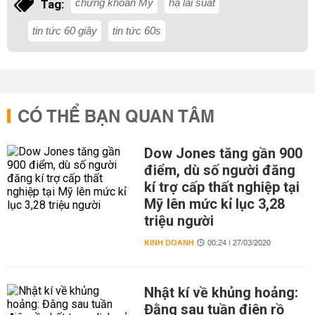
chứng khoán Mỹ
hạ lãi suất
Tag:
tin tức 60 giây
tin tức 60s
CÓ THỂ BẠN QUAN TÂM
Dow Jones tăng gần 900
điểm, dù số người đăng
kí trợ cấp thất nghiệp tại
Mỹ lên mức kỉ lục 3,28
triệu người
KINH DOANH
00:24 | 27/03/2020
Nhật kí về khủng hoảng:
Đằng sau tuần điên rồ