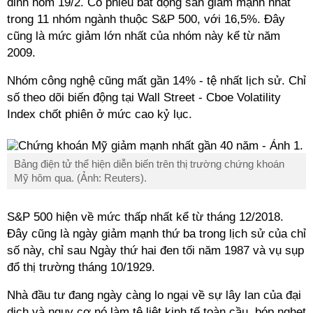
đỉnh hôm 19/2. Cổ phiếu bất động sản giảm mạnh nhất
trong 11 nhóm ngành thuộc S&P 500, với 16,5%. Đây
cũng là mức giảm lớn nhất của nhóm này kể từ năm
2009.
Nhóm công nghệ cũng mất gần 14% - tệ nhất lịch sử. Chỉ
số theo dõi biến động tại Wall Street - Cboe Volatility
Index chốt phiên ở mức cao kỷ lục.
Bảng điện tử thể hiện diễn biến trên thị trường chứng khoán
Mỹ hôm qua. (Ảnh: Reuters).
S&P 500 hiện về mức thấp nhất kể từ tháng 12/2018.
Đây cũng là ngày giảm mạnh thứ ba trong lịch sử của chỉ
số này, chỉ sau Ngày thứ hai đen tối năm 1987 và vụ sụp
đổ thị trường tháng 10/1929.
Nhà đầu tư đang ngày càng lo ngại về sự lây lan của đại
dịch và nguy cơ nó làm tê liệt kinh tế toàn cầu, bóp nghẹt