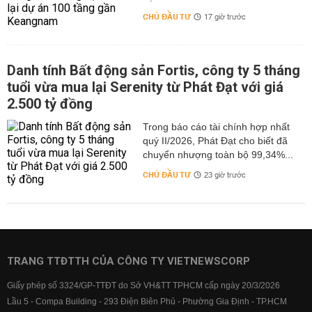
CHỦ ĐẦU TƯ
17 giờ trước
Danh tính Bất động sản Fortis, công ty 5 tháng
tuổi vừa mua lại Serenity từ Phát Đạt với giá
2.500 tỷ đồng
Trong báo cáo tài chính hợp nhất
quý II/2026, Phát Đạt cho biết đã
chuyển nhượng toàn bộ 99,34%...
CHỦ ĐẦU TƯ
23 giờ trước
TRANG TTĐTTH CỦA CÔNG TY VIETNEWSCORP
Giấy phép số 3324/GP-TTĐT do Sở VH&TT TPHCM cấp ngày 20/3/2026
Lầu 5 - Compa Building - 293 Điện Biên Phủ - Phường Gia Định - TP.HCM