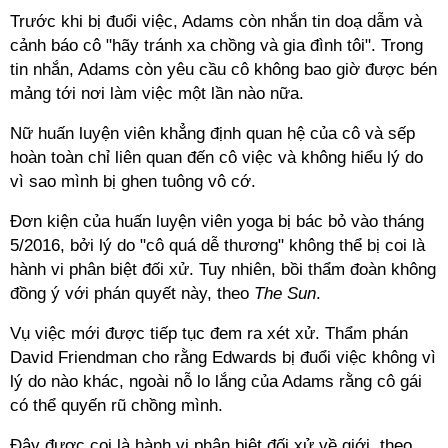
Trước khi bị đuổi việc, Adams còn nhắn tin doạ dẫm và
cảnh báo cô "hãy tránh xa chồng và gia đình tôi". Trong
tin nhắn, Adams còn yêu cầu cô không bao giờ được bén
mảng tới nơi làm việc một lần nào nữa.
Nữ huấn luyện viên khẳng định quan hệ của cô và sếp
hoàn toàn chỉ liên quan đến cô việc và không hiểu lý do
vì sao mình bị ghen tuông vô cớ.
Đơn kiện của huấn luyện viên yoga bị bác bỏ vào tháng
5/2016, bởi lý do "cô quá dễ thương" không thể bị coi là
hành vi phân biệt đối xử. Tuy nhiên, bồi thẩm đoàn không
đồng ý với phán quyết này, theo
The Sun
.
Vụ việc mới được tiếp tục đem ra xét xử. Thẩm phán
David Friendman cho rằng Edwards bị đuổi việc không vì
lý do nào khác, ngoài nỗ lo lắng của Adams rằng cô gái
có thể quyến rũ chồng mình.
Đây được coi là hành vi phân biệt đối xử về giới, theo