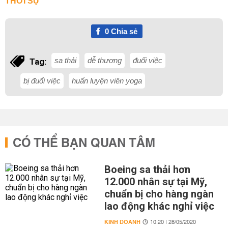
THỜI SỰ
0
Chia sẻ
sa thải
dễ thương
đuổi việc
Tag:
bị đuổi việc
huấn luyện viên yoga
CÓ THỂ BẠN QUAN TÂM
Boeing sa thải hơn
12.000 nhân sự tại Mỹ,
chuẩn bị cho hàng ngàn
lao động khác nghỉ việc
KINH DOANH
10:20 | 28/05/2020