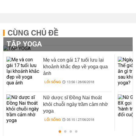
CÙNG CHỦ ĐỀ
TẬP YOGA
Mẹ và con gái 17 tuổi lưu lại
khoảnh khắc đẹp về yoga qua
ảnh
LỐI SỐNG
13:56 | 28/06/2018
Nữ dược sĩ Đồng Nai thoát
khỏi chuỗi ngày trầm cảm nhờ
yoga
LỐI SỐNG
05:15 | 27/06/2018