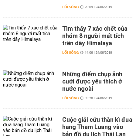
LỐI SỐNG
20:09 | 24/06/2019
Tìm thấy 7 xác chết của
nhóm 8 người mất tích
trên dãy Himalaya
LỐI SỐNG
14:06 | 24/06/2019
Những điểm chụp ảnh
cưới được yêu thích ở
nước ngoài
LỐI SỐNG
09:30 | 24/06/2019
Cuộc giải cứu thần kì đưa
hang Tham Luang vào
bản đồ du lịch Thái Lan