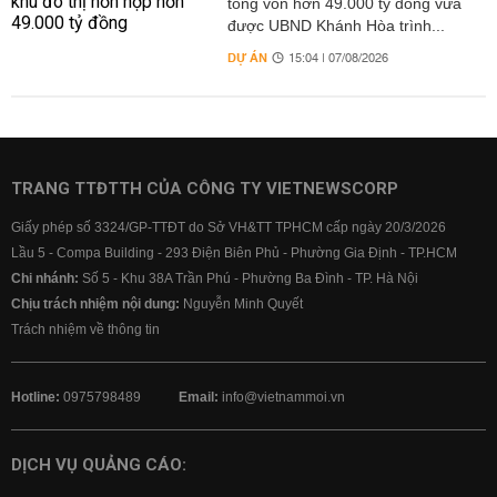
tổng vốn hơn 49.000 tỷ đồng vừa
được UBND Khánh Hòa trình...
DỰ ÁN
15:04 | 07/08/2026
TRANG TTĐTTH CỦA CÔNG TY VIETNEWSCORP
Giấy phép số 3324/GP-TTĐT do Sở VH&TT TPHCM cấp ngày 20/3/2026
Lầu 5 - Compa Building - 293 Điện Biên Phủ - Phường Gia Định - TP.HCM
Chi nhánh:
Số 5 - Khu 38A Trần Phú - Phường Ba Đình - TP. Hà Nội
Chịu trách nhiệm nội dung:
Nguyễn Minh Quyết
Trách nhiệm về thông tin
Hotline:
0975798489
Email:
info@vietnammoi.vn
DỊCH VỤ QUẢNG CÁO: