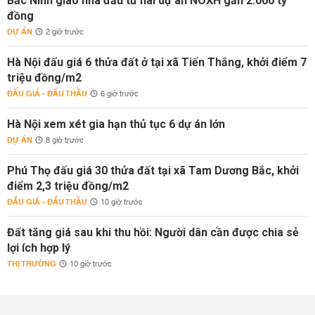
Bắc Ninh giao nhà đầu tư hai dự án NOXH gần 2.000 tỷ
đồng
DỰ ÁN
2 giờ trước
Hà Nội đấu giá 6 thửa đất ở tại xã Tiến Thắng, khởi điểm 7
triệu đồng/m2
ĐẤU GIÁ - ĐẤU THẦU
6 giờ trước
Hà Nội xem xét gia hạn thủ tục 6 dự án lớn
DỰ ÁN
8 giờ trước
Phú Thọ đấu giá 30 thửa đất tại xã Tam Dương Bắc, khởi
điểm 2,3 triệu đồng/m2
ĐẤU GIÁ - ĐẤU THẦU
10 giờ trước
Đất tăng giá sau khi thu hồi: Người dân cần được chia sẻ
lợi ích hợp lý
THỊ TRƯỜNG
10 giờ trước