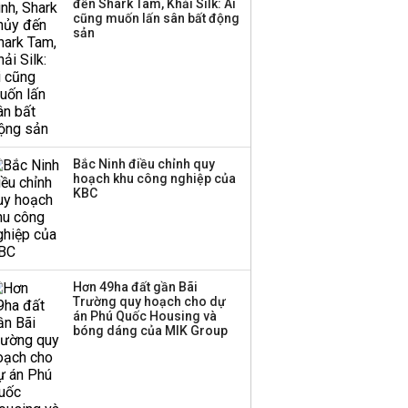
đến Shark Tam, Khải Silk: Ai
cũng muốn lấn sân bất động
Thị trường thường
sản
‘phất lên’ trong tháng 8,
nhóm ngành nào có
tiềm năng dẫn sóng?
Bắc Ninh điều chỉnh quy
hoạch khu công nghiệp của
KBC
Hơn 49ha đất gần Bãi
Trường quy hoạch cho dự
án Phú Quốc Housing và
bóng dáng của MIK Group