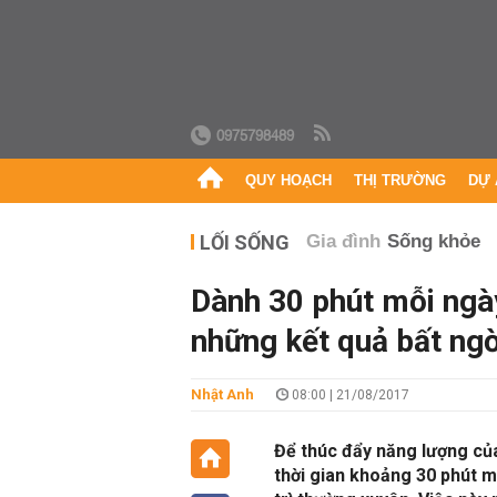
0975798489
QUY HOẠCH
THỊ TRƯỜNG
DỰ 
LỐI SỐNG
Gia đình
Sống khỏe
Dành 30 phút mỗi ngày
những kết quả bất ng
Nhật Anh
08:00 | 21/08/2017
Để thúc đẩy năng lượng củ
thời gian khoảng 30 phút m