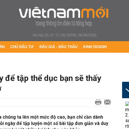
Hà Nội 25.47 °C
|
09:32PM, 06/08/2026
ÁN
CHỦ ĐẦU TƯ
ĐẤU GIÁ - ĐẤU THẦU
KINH DOANH
 để tập thể dục bạn sẽ thấy
ờ
a chúng ta lên một mức độ cao, bạn chỉ cần dành
ỗi ngày để tập luyện một số bài tập đơn giản và duy