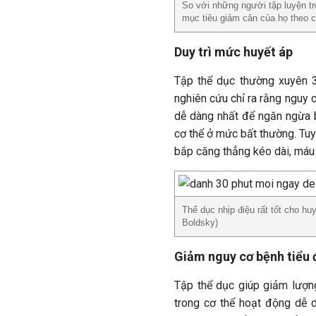
So với những người tập luyện tr
mục tiêu giảm cân của họ theo c
Duy trì mức huyết áp
Tập thể dục thường xuyên 3
nghiên cứu chỉ ra rằng nguy 
dễ dàng nhất để ngăn ngừa b
cơ thể ở mức bất thường. Tuy
bắp căng thẳng kéo dài, máu 
Thể dục nhịp điệu rất tốt cho hu
Boldsky)
Giảm nguy cơ bệnh tiểu
Tập thể dục giúp giảm lượn
trong cơ thể hoạt động dễ d