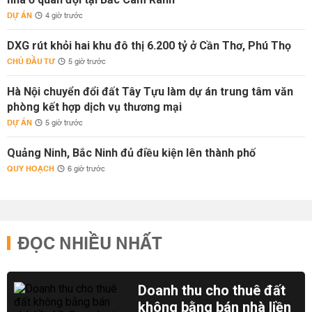
DỰ ÁN
4 giờ trước
DXG rút khỏi hai khu đô thị 6.200 tỷ ở Cần Thơ, Phú Thọ
CHỦ ĐẦU TƯ
5 giờ trước
Hà Nội chuyển đổi đất Tây Tựu làm dự án trung tâm văn
phòng kết hợp dịch vụ thương mại
DỰ ÁN
5 giờ trước
Quảng Ninh, Bắc Ninh đủ điều kiện lên thành phố
QUY HOẠCH
6 giờ trước
ĐỌC NHIỀU NHẤT
Doanh thu cho thuê đất
không bằng bán nhà liền