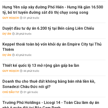
Hưng Yên sắp xây đường Phố Hiến - Hưng Hà gần 16.500
tỷ, bố trí tuyến đường sắt đô thị chạy song song
QUY HOẠCH
01 phút trước
Duyệt đầu tư dự án 6.200 tỷ tại Bến cảng Liên Chiểu
DỰ ÁN
29 phút trước
Keppel thoái toàn bộ vốn khỏi dự án Empire City tại Thủ
Thiêm
DỰ ÁN
43 phút trước
Thiết kế quốc lộ 13 mở rộng gần gấp ba lần
QUY HOẠCH
44 phút trước
Doanh thu cho thuê đất không bằng bán nhà liền kề,
Sonadezi Châu Đức nói gì?
CHỦ ĐẦU TƯ
01 giờ trước
Trường Phú Holdings - Licogi 14 - Toàn Cầu làm dự án
nhà ở quân đội tại Bắc Cam Ranh