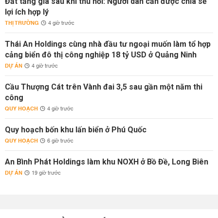
Đất tăng giá sau khi thu hồi: Người dân cần được chia sẻ
lợi ích hợp lý
THỊ TRƯỜNG
4 giờ trước
Thái An Holdings cùng nhà đầu tư ngoại muốn làm tổ hợp
cảng biển đô thị công nghiệp 18 tỷ USD ở Quảng Ninh
DỰ ÁN
4 giờ trước
Cầu Thượng Cát trên Vành đai 3,5 sau gần một năm thi
công
QUY HOẠCH
4 giờ trước
Quy hoạch bốn khu lấn biển ở Phú Quốc
QUY HOẠCH
6 giờ trước
An Bình Phát Holdings làm khu NOXH ở Bồ Đề, Long Biên
DỰ ÁN
19 giờ trước