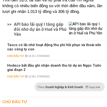
Tính đến 31/3, tài sản và nợ phải trả của Tín Nghĩa
không có nhiều biến động so với thời điểm đầu năm, lần
lượt ghi nhận 1.013 tỷ đồng và 306 tỷ đồng.
>>
API báo lãi quý I tăng gấp
đôi nhờ dự án ở Huế và Phú
Yên
Tasco có lãi nhờ hoạt động thu phí hồi phục và thoái vốn
các công ty con
CHỦ ĐẦU TƯ
14:31 | 27/04/2022
Hodeco bắt đầu ghi nhận doanh thu từ dự án Ngọc Tước
giai đoạn 2
CHỦ ĐẦU TƯ
12:09 | 27/04/2022
Theo
Doanh Nghiệp & Kinh Doanh
Copy link
CHỦ ĐẦU TƯ