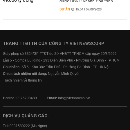
được UBND Khánh Hòa trình...
DỰ ÁN
15:04 | 07/08/2026
TRANG TTĐTTH CỦA CÔNG TY VIETNEWSCORP
Giấy phép số 3324/GP-TTĐT do Sở VH&TT TPHCM cấp ngày 20/3/2026
Lầu 5 - Compa Building - 293 Điện Biên Phủ - Phường Gia Định - TP.HCM
Chi nhánh:
Số 5 - Khu 38A Trần Phú - Phường Ba Đình - TP. Hà Nội
Chịu trách nhiệm nội dung:
Nguyễn Minh Quyết
Trách nhiệm về thông tin
Hotline:
0975798489
Email:
info@vietnammoi.vn
DỊCH VỤ QUẢNG CÁO:
Tel:
0931589222 (Ms Ngọc)