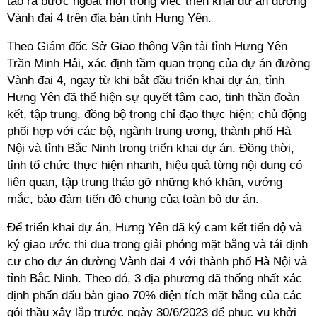
tạo ra bước ngoặt mới trong việc triển khai dự án đường
Vành đai 4 trên địa bàn tỉnh Hưng Yên.
Theo Giám đốc Sở Giao thông Vận tải tỉnh Hưng Yên
Trần Minh Hải, xác định tầm quan trọng của dự án đường
Vành đai 4, ngay từ khi bắt đầu triển khai dự án, tỉnh
Hưng Yên đã thể hiện sự quyết tâm cao, tinh thần đoàn
kết, tập trung, đồng bộ trong chỉ đạo thực hiện; chủ động
phối hợp với các bộ, ngành trung ương, thành phố Hà
Nội và tỉnh Bắc Ninh trong triển khai dự án. Đồng thời,
tỉnh tổ chức thực hiện nhanh, hiệu quả từng nội dung có
liên quan, tập trung tháo gỡ những khó khăn, vướng
mắc, bảo đảm tiến độ chung của toàn bộ dự án.
Để triển khai dự án, Hưng Yên đã ký cam kết tiến độ và
ký giao ước thi đua trong giải phóng mặt bằng và tái định
cư cho dự án đường Vành đai 4 với thành phố Hà Nội và
tỉnh Bắc Ninh. Theo đó, 3 địa phương đã thống nhất xác
định phấn đấu bàn giao 70% diện tích mặt bằng của các
gói thầu xây lắp trước ngày 30/6/2023 để phục vụ khởi