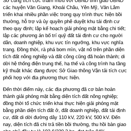
Sở cũng tích cực tham mưu với UBND tỉnh giao UBND
các huyện Văn Giang, Khoái Châu, Yên Mỹ, Văn Lâm
triển khai nhiều phần việc trong quy trình thực hiện bồi
thường, hỗ trợ và ủy quyền phê duyệt khu tái định cư
theo quy định; lập kế hoạch giải phóng mặt bằng chi tiết;
lập các phương án bố trí quỹ đất tái định cư cho người
dân, doanh nghiệp, khu vực tín ngưỡng, khu vực nghĩa
trang. Đồng thời, rà phá bom mìn, vật nổ trên phần diện
tích đất nông nghiệp và đất công cũng đã hoàn thành; di
dời hệ thống điện trung thế, hạ thế và công trình hạ tầng
kỹ thuật khác đang được Sở Giao thông Vận tải tích cực
phối hợp với địa phương thực hiện.
Đến thời điểm này, các địa phương đã cơ bản hoàn
thành giải phóng mặt bằng diện tích đất nông nghiệp;
đồng thời tổ chức triển khai thực hiện giải phóng mặt
bằng phần diện tích đất ở, đất doanh nghiệp, đất tái định
cư, đất di dời đường dây 110 kV, 220 kV, 500 kV. Đến
nay, diện tích đã chi trả tiền bồi thường, thu hồi bàn giao