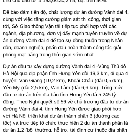
cho chủ đầu tư là 193,6/230,2 ha, đạt trên 84%.
Để bảo đảm tiến độ, chất lượng dự án đường Vành đai 4,
cùng với việc tăng cường giám sát thi công, thời gian
tới, Sở Giao thông Vận tải tiếp tục phối hợp với các
ngành, địa phương, đơn vị đẩy mạnh tuyên truyền về dự
án đường Vành đai 4 để tạo sự đồng thuận trong Nhân
dân, doanh nghiệp, phấn đấu hoàn thành công tác giải
phóng mặt bằng trong thời gian sớm nhất.
Dự án đầu tư xây dựng đường Vành đai 4 -Vùng Thủ đô
Hà Nội qua địa phận tỉnh Hưng Yên dài 19,3 km, đi qua 4
huyện: Văn Giang (10,2 km), Khoái Châu (dài 0,57km),
Yên Mỹ (dài 2,5 km), Văn Lâm (dài 6,6 km). Tổng mức
đầu tư dự án trên địa bàn tỉnh Hưng Yên là 5.245 tỷ
đồng. Theo Nghị quyết số 56 về chủ trương đầu tư dự án
đường Vành đai 4, tỉnh Hưng Yên được giao phối hợp
với Hà Nội triển khai dự án thành phần 3 (đường cao
tốc) và trực tiếp tổ chức thực hiện 2 dự án thành phần là
dự án 1.2 (bồi thường, hỗ trợ, tái định cư thuộc địa phận