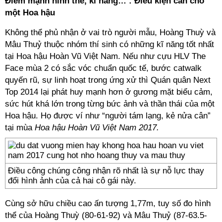
Điểm mạnh hình thể, kĩ năng… : Điều kiện cần cho
một Hoa hậu
Không thể phủ nhận ở vai trò người mẫu, Hoàng Thuỳ và
Mâu Thuỷ thuộc nhóm thí sinh có những kĩ năng tốt nhất
tại Hoa hậu Hoàn Vũ Việt Nam. Nếu như cựu HLV The
Face mùa 2 có sắc vóc chuẩn quốc tế, bước catwalk
quyến rũ, sự linh hoạt trong ứng xử thì Quán quân Next
Top 2014 lại phát huy mạnh hơn ở gương mặt biểu cảm,
sức hút khá lớn trong từng bức ảnh và thần thái của một
Hoa hậu. Họ được ví như “người tám lạng, kẻ nửa cân”
tại mùa
Hoa hậu Hoàn Vũ Việt Nam 2017.
Điều công chúng công nhận rõ nhất là sự nỗ lực thay
đổi hình ảnh của cả hai cô gái này.
Cùng sở hữu chiều cao ấn tượng 1,77m, tuy số đo hình
thể của Hoàng Thuỳ (80-61-92) và Mâu Thuỷ (87-63.5-