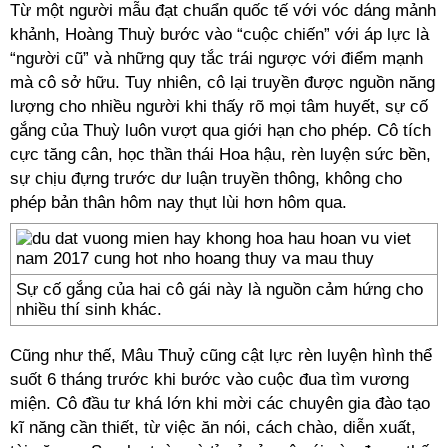
Từ một người mẫu đạt chuẩn quốc tế với vóc dáng mảnh
khảnh, Hoàng Thuỳ bước vào “cuộc chiến” với áp lực là
“người cũ” và những quy tắc trái ngược với điểm mạnh
mà cô sở hữu. Tuy nhiên, cô lại truyền được nguồn năng
lượng cho nhiều người khi thấy rõ mọi tâm huyết, sự cố
gắng của Thuỳ luôn vượt qua giới hạn cho phép. Cô tích
cực tăng cân, học thần thái Hoa hậu, rèn luyện sức bền,
sự chịu đựng trước dư luận truyền thông, không cho
phép bản thân hôm nay thụt lùi hơn hôm qua.
Sự cố gắng của hai cô gái này là nguồn cảm hứng cho
nhiều thí sinh khác.
Cũng như thế, Mâu Thuỷ cũng cật lực rèn luyện hình thể
suốt 6 tháng trước khi bước vào cuộc đua tìm vương
miện. Cô đầu tư khá lớn khi mời các chuyên gia đào tạo
kĩ năng cần thiết, từ việc ăn nói, cách chào, diễn xuất,