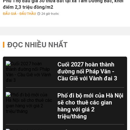
Phú Thọ đấu giá 30 thửa đất tại xã Tam Dương Bắc, khởi
điểm 2,3 triệu đồng/m2
ĐẤU GIÁ - ĐẤU THẦU
24 giờ trước
ĐỌC NHIỀU NHẤT
Cuối 2027 hoàn thành
đường nối Pháp Vân -
Cầu Giẽ với Vành đai 3
Phố đi bộ mới của Hà Nội
sẽ cho thuê các gian
hàng với giá 2
triệu/tháng