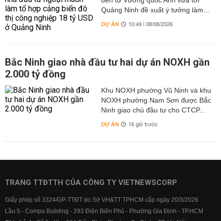
đến từ Vương quốc Anh vừa tới
Quảng Ninh đề xuất ý tưởng làm...
DỰ ÁN
10:49 | 08/08/2026
Bắc Ninh giao nhà đầu tư hai dự án NOXH gần
2.000 tỷ đồng
Khu NOXH phường Vũ Ninh và khu
NOXH phường Nam Sơn được Bắc
Ninh giao chủ đầu tư cho CTCP...
DỰ ÁN
16 giờ trước
TRANG TTĐTTH CỦA CÔNG TY VIETNEWSCORP
Giấy phép số 3324/GP-TTĐT do Sở VH&TT TPHCM cấp ngày 20/3/2026
Lầu 5 - Compa Building - 293 Điện Biên Phủ - Phường Gia Định - TP.HCM