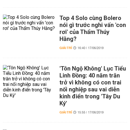
Top 4 Solo cùng Bolero
nói gì trước nghi vấn 'con
rơi' của Thẩm Thúy
Hằng?
GIẢI TRÍ
16:40 | 17/06/2019
'Tôn Ngộ Không' Lục Tiểu
Linh Đồng: 40 năm trăn
trở vì không có con trai
nối nghiệp sau vai diễn
kinh điển trong 'Tây Du
Ký'
GIẢI TRÍ
15:55 | 17/06/2019