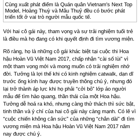
Cùng xuất phát điểm là Quán quân Vietnam's Next Top
Model, Hoàng Thuỳ và Mâu Thuỷ đều có bước phát
triển tốt ở vai trò người mẫu quốc tế.
Với hai cô gái này, tham vọng và sự trải nghiệm tuổi trẻ
là điều mà họ đang có khi quyết định đi tìm vương miện.
Rõ ràng, họ là những cô gái khác biệt tại cuộc thi Hoa
hậu Hoàn Vũ Việt Nam 2017, chấp nhận “cài số lùi” vì
một tham vọng mới và mong muốn có trải nghiệm nhớ
đời. Tưởng là lợi thế khi có kinh nghiệm catwalk, dạn dĩ
trước ống kính hay được truyền thông chú ý, nhưng đó
lại trở thành áp lực khi họ phải “cởi bỏ” lớp áo người
mẫu để tìm hào quang, thần thái của một Hoa hậu.
Tưởng dễ hoá ra khó, nhưng càng thử thách thì sức bật,
tinh thần và ý chí của hai cô gái này càng mạnh. Có lẽ vì
“cuộc chiến không cân sức” của những “chân dài” đi tìm
vương miện mà Hoa hậu Hoàn Vũ Việt Nam 2017 năm
nay được chú ý.