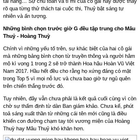
tài năng… Sự chu toàn và tỉ mỉ của cô gái này được thấy
rõ qua từng thử thách tại cuộc thi, Thuỷ bật sáng tự
nhiên và ấn tượng.
Những bình chọn trước giờ G đều tập trung cho Mâu
Thuỷ - Hoàng Thuỳ
Chính vì những yếu tố trên, sự khác biệt của hai cô gái
mà những bảng bình chọn từ truyền thông và người hâm
mộ kì vọng 1 trong 2 sẽ trở thành Hoa hậu Hoàn Vũ Việt
Nam 2017. Hầu hết đều cho rằng họ xứng đáng có mặt
trong Top 5 vì mọi nỗ lực và chưa bao giờ tự ngủ quên
trên chiến thắng trước đó.
Tuy nhiên, đây vẫn chưa phải là kết quả cuối cùng vì còn
chờ sự thẩm định từ dàn Ban giám khảo. Chưa kể, phút
toả sáng xuất thần từ những cái tên mới cũng là điều
khiến con đường chạm tay tới vương miện của Hoàng
Thuỳ hay Mâu Thuỷ khó khăn hơn.