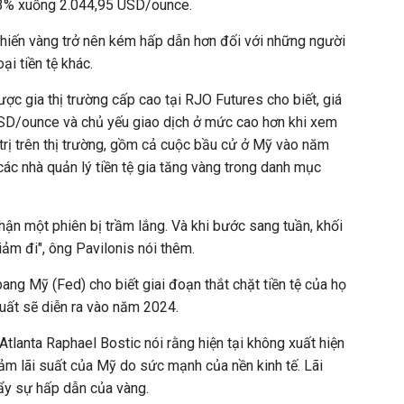
13% xuống 2.044,95 USD/ounce.
khiến vàng trở nên kém hấp dẫn hơn đối với những người
ại tiền tệ khác.
ược gia thị trường cấp cao tại RJO Futures cho biết, giá
USD/ounce và chủ yếu giao dịch ở mức cao hơn khi xem
nh trị trên thị trường, gồm cả cuộc bầu cử ở Mỹ vào năm
 các nhà quản lý tiền tệ gia tăng vàng trong danh mục
nhận một phiên bị trầm lắng. Và khi bước sang tuần, khối
iảm đi", ông Pavilonis nói thêm.
ang Mỹ (Fed) cho biết giai đoạn thắt chặt tiền tệ của họ
suất sẽ diễn ra vào năm 2024.
Atlanta Raphael Bostic nói rằng hiện tại không xuất hiện
iảm lãi suất của Mỹ do sức mạnh của nền kinh tế. Lãi
ẩy sự hấp dẫn của vàng.