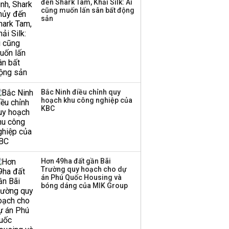
đến Shark Tam, Khải Silk: Ai
công ty khác đã giải thể
cũng muốn lấn sân bất động
sản
Bắc Ninh điều chỉnh quy
hoạch khu công nghiệp của
KBC
Hơn 49ha đất gần Bãi
Trường quy hoạch cho dự
án Phú Quốc Housing và
bóng dáng của MIK Group