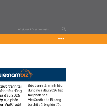
Bức tranh tài chính tiêu
dùng nửa đầu 2026 tiếp
tục phân hóa:
VietCredit báo lãi tăng
ba chữ số, ông lớn đầu