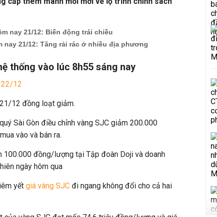
ung cấp thêm manh mối mới về lộ trình chính sách
m nay 21/12: Biến động trái chiều
 nay 21/12: Tăng rải rác ở nhiều địa phương
hệ thống vào lúc 8h55 sáng nay
 22/12
21/12 đồng loạt giảm.
 quý Sài Gòn điều chỉnh vàng SJC giảm 200.000
 mua vào và bán ra.
m 100.000 đồng/lượng tại Tập đoàn Doji và doanh
phiên ngày hôm qua
niêm yết
giá vàng SJC
đi ngang không đổi cho cả hai