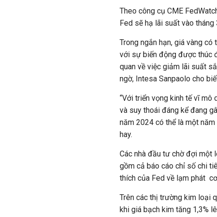
Theo công cụ CME FedWatch,
Fed sẽ hạ lãi suất vào tháng
Trong ngắn hạn, giá vàng có 
với sự biến động được thúc đ
quan về việc giảm lãi suất sắ
ngờ, Intesa Sanpaolo cho biết
“Với triển vọng kinh tế vĩ mô 
và suy thoái đáng kể đang gây
năm 2024 có thể là một năm t
hay.
Các nhà đầu tư chờ đợi một l
gồm cả báo cáo chỉ số chi tiê
thích của Fed về lạm phát c
Trên các thị trường kim loại
khi giá bạch kim tăng 1,3% 