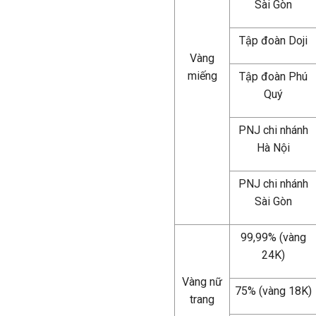
Sài Gòn
Tập đoàn Doji
Vàng
miếng
Tập đoàn Phú
Quý
PNJ chi nhánh
Hà Nội
PNJ chi nhánh
Sài Gòn
99,99% (vàng
24K)
Vàng nữ
75% (vàng 18K)
trang