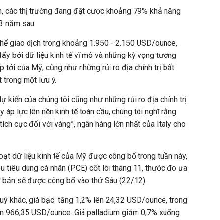
 các thị trường đang đặt cược khoảng 79% khả năng
 3 năm sau.
thể giao dịch trong khoảng 1.950 - 2.150 USD/ounce,
ẩy bởi dữ liệu kinh tế vĩ mô và những kỳ vọng tương
p tới của Mỹ, cũng như những rủi ro địa chính trị bất
 trong một lưu ý.
dự kiến ​​của chúng tôi cũng như những rủi ro địa chính trị
 áp lực lên nền kinh tế toàn cầu, chúng tôi nghĩ rằng
ích cực đối với vàng”, ngân hàng lớn nhất của Italy cho
oạt dữ liệu kinh tế của Mỹ được công bố trong tuần này,
u tiêu dùng cá nhân (PCE) cốt lõi tháng 11, thước đo ưa
ơ bản sẽ được công bố vào thứ Sáu (22/12).
 quý khác, giá bạc tăng 1,2% lên 24,32 USD/ounce, trong
lên 966,35 USD/ounce. Giá palladium giảm 0,7% xuống