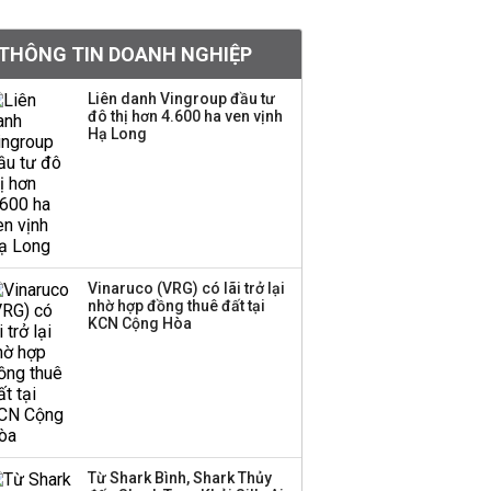
khoản
THÔNG TIN DOANH NGHIỆP
Quy hoạch 4 khu lấn
biển ở Phú Quốc
Liên danh Vingroup đầu tư
đô thị hơn 4.600 ha ven vịnh
Hạ Long
Một thương hiệu thời
trang Việt đóng cửa
sau 5 năm hoạt động,
thanh lý toàn bộ cửa
hàng
Vinaruco (VRG) có lãi trở lại
nhờ hợp đồng thuê đất tại
Dự án Sheraton Phú
KCN Cộng Hòa
Quốc bị buộc chấm dứt
hoạt động
Công ty 100 tỷ của
Huấn Hoa Hồng bỗng
Từ Shark Bình, Shark Thủy
dưng ‘biến mất’, một