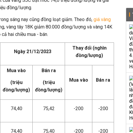
ất của vàng SJC đạt mốc 74,6 triệu đồng/lượng và giá
riệu đồng/lượng.
trong sáng nay cũng đồng loạt giảm. Theo đó,
giá vàng
g, vàng tây 18K giảm 80.000 đồng/lượng và vàng 14K
cả hai chiều mua - bán.
Thay đổi (nghìn
Ngày 21/12/2023
đồng/lượng)
Mua vào
Bán ra
Mua vào
Bán ra
(triệu
(triệu
đồng/lượng)
đồng/lượng)
74,40
75,42
-200
-200
74,40
75,40
-200
-200