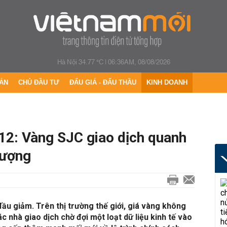
Hà Nội 34.77 °C
|
06:36AM, 08/08/2026
ÁN
CHỦ ĐẦU TƯ
ĐẤU GIÁ - ĐẤU THẦU
KINH DOANH
12: Vàng SJC giao dịch quanh
lượng
ầu giảm. Trên thị trường thế giới, giá vàng không
ác nhà giao dịch chờ đợi một loạt dữ liệu kinh tế vào