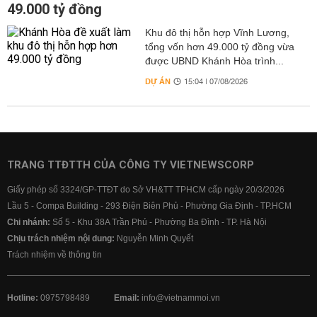
49.000 tỷ đồng
Khu đô thị hỗn hợp Vĩnh Lương,
tổng vốn hơn 49.000 tỷ đồng vừa
được UBND Khánh Hòa trình...
DỰ ÁN
15:04 | 07/08/2026
TRANG TTĐTTH CỦA CÔNG TY VIETNEWSCORP
Giấy phép số 3324/GP-TTĐT do Sở VH&TT TPHCM cấp ngày 20/3/2026
Lầu 5 - Compa Building - 293 Điện Biên Phủ - Phường Gia Định - TP.HCM
Chi nhánh:
Số 5 - Khu 38A Trần Phú - Phường Ba Đình - TP. Hà Nội
Chịu trách nhiệm nội dung:
Nguyễn Minh Quyết
Trách nhiệm về thông tin
Hotline:
0975798489
Email:
info@vietnammoi.vn