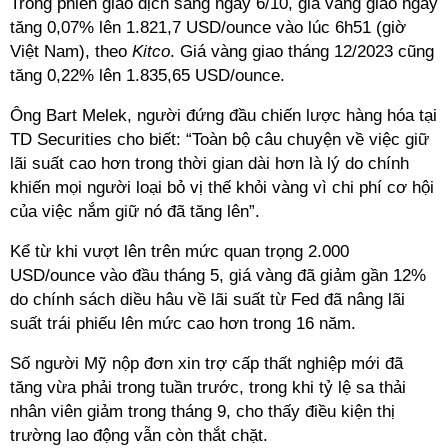
Trong phiên giao dịch sáng ngày 6/10, giá vàng giao ngay
tăng 0,07% lên 1.821,7 USD/ounce vào lúc 6h51 (giờ
Việt Nam), theo
Kitco
. Giá vàng giao tháng 12/2023 cũng
tăng 0,22% lên 1.835,65 USD/ounce.
Ông Bart Melek, người đứng đầu chiến lược hàng hóa tại
TD Securities cho biết: “Toàn bộ câu chuyện về việc giữ
lãi suất cao hơn trong thời gian dài hơn là lý do chính
khiến mọi người loại bỏ vị thế khỏi vàng vì chi phí cơ hội
của việc nắm giữ nó đã tăng lên”.
Kể từ khi vượt lên trên mức quan trọng 2.000
USD/ounce vào đầu tháng 5, giá vàng đã giảm gần 12%
do chính sách diều hâu về lãi suất từ ​​Fed đã nâng lãi
suất trái phiếu lên mức cao hơn trong 16 năm.
Số người Mỹ nộp đơn xin trợ cấp thất nghiệp mới đã
tăng vừa phải trong tuần trước, trong khi tỷ lệ sa thải
nhân viên giảm trong tháng 9, cho thấy điều kiện thị
trường lao động vẫn còn thắt chặt.