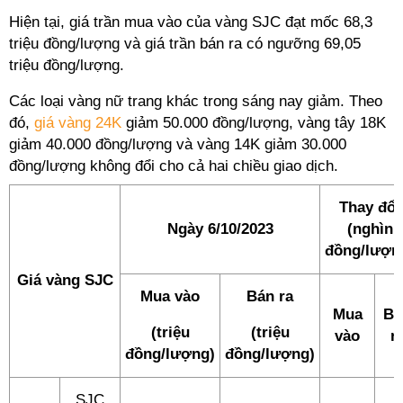
Hiện tại, giá trần mua vào của vàng SJC đạt mốc 68,3
triệu đồng/lượng và giá trần bán ra có ngưỡng 69,05
triệu đồng/lượng.
Các loại vàng nữ trang khác trong sáng nay giảm. Theo
đó,
giá vàng 24K
giảm 50.000 đồng/lượng, vàng tây 18K
giảm 40.000 đồng/lượng và vàng 14K giảm 30.000
đồng/lượng không đổi cho cả hai chiều giao dịch.
Thay đổi
Ngày 6/10/2023
(nghìn
đồng/lượn
Giá vàng SJC
Mua vào
Bán ra
Mua
Bá
(triệu
(triệu
vào
r
đồng/lượng)
đồng/lượng)
SJC