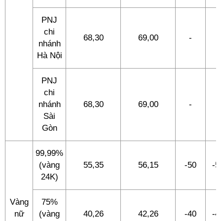
PNJ
chi
68,30
69,00
-
-
nhánh
Hà Nội
PNJ
chi
nhánh
68,30
69,00
-
-
Sài
Gòn
99,99%
(vàng
55,35
56,15
-50
-5
24K)
Vàng
75%
nữ
(vàng
40,26
42,26
-40
-4