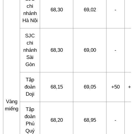
chi
68,30
69,02
-
-
nhánh
Hà Nội
SJC
chi
nhánh
68,30
69,00
-
-
Sài
Gòn
Tập
đoàn
68,15
69,05
+50
+5
Doji
Vàng
miếng
Tập
đoàn
68,20
68,95
-
-
Phú
Quý