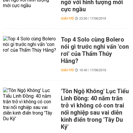
ngờ với hình tượng mới
cực ngầu
GIẢI TRÍ
23:00 | 17/06/2019
Top 4 Solo cùng Bolero
nói gì trước nghi vấn 'con
rơi' của Thẩm Thúy
Hằng?
GIẢI TRÍ
16:40 | 17/06/2019
'Tôn Ngộ Không' Lục Tiểu
Linh Đồng: 40 năm trăn
trở vì không có con trai
nối nghiệp sau vai diễn
kinh điển trong 'Tây Du
Ký'