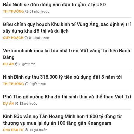
Bắc Ninh sẽ đón dòng vốn đầu tư gần 7 tỷ USD
THỊ TRƯỜNG
01 phút trước
Điều chỉnh quy hoạch Khu kinh tế Vũng Áng, xác định vị trí
xây dựng khu đô thị và du lịch
QUY HOẠCH
01 phút trước
Vietcombank mua lại tòa nhà trên 'đất vàng' tại bến Bạch
Đằng
DỰ ÁN
8 giờ trước
Ninh Bình dự thu 318.000 tỷ tiền sử dụng đất 5 năm tới
THỊ TRƯỜNG
9 giờ trước
Phú Thọ gỡ vướng Khu đô thị sinh thái và thể thao Việt Trì
DỰ ÁN
13 giờ trước
Kinh Bắc vẫn nợ Tân Hoàng Minh hơn 1.800 tỷ đồng từ
thương vụ mua lại dự án 100 tầng gần Keangnam
CHỦ ĐẦU TƯ
14 giờ trước