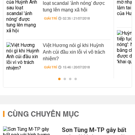
loạt scandal 'ảnh nóng' được
tung lên mạng xã hội
GIẢI TRÍ
02:35 | 21/07/2018
Việt Hương nói gì khi Huỳnh
Anh cúi đầu xin lỗi vì vô trách
nhiệm?
GIẢI TRÍ
15:46 | 20/07/2018
CÙNG CHUYÊN MỤC
Sơn Tùng M-TP gây bất