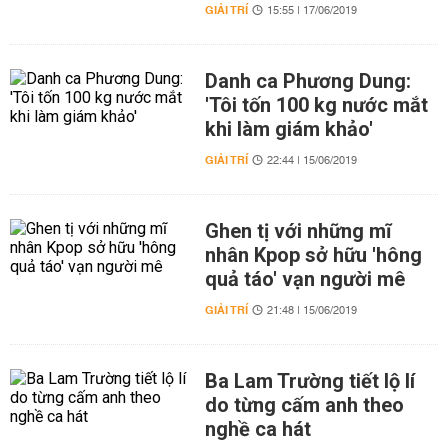
GIẢI TRÍ
15:55 | 17/06/2019
Danh ca Phương Dung:
'Tôi tốn 100 kg nước mắt
khi làm giám khảo'
GIẢI TRÍ
22:44 | 15/06/2019
Ghen tị với những mĩ
nhân Kpop sở hữu 'hông
quả táo' vạn người mê
GIẢI TRÍ
21:48 | 15/06/2019
Ba Lam Trường tiết lộ lí
do từng cấm anh theo
nghề ca hát