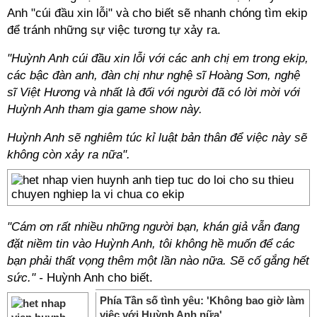
Anh "cúi đầu xin lỗi" và cho biết sẽ nhanh chóng tìm ekip
để tránh những sự việc tương tự xảy ra.
"Huỳnh Anh cúi đầu xin lỗi với các anh chị em trong ekip,
các bậc đàn anh, đàn chị như nghệ sĩ Hoàng Sơn, nghệ
sĩ Việt Hương và nhất là đối với người đã có lời mời với
Huỳnh Anh tham gia game show này.
Huỳnh Anh sẽ nghiêm túc kỉ luật bản thân để việc này sẽ
không còn xảy ra nữa".
"Cám ơn rất nhiều những người bạn, khán giả vẫn đang
đặt niềm tin vào Huỳnh Anh, tôi không hề muốn để các
bạn phải thất vọng thêm một lần nào nữa. Sẽ cố gắng hết
sức." -
Huỳnh Anh cho biết.
Phía Tần số tình yêu: 'Không bao giờ làm
việc với Huỳnh Anh nữa'