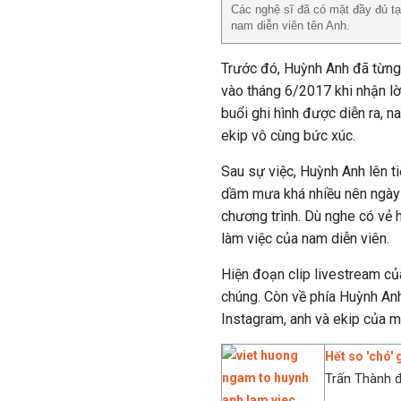
Các nghệ sĩ đã có mặt đầy đủ tại
nam diễn viên tên Anh.
Trước đó, Huỳnh Anh đã từng
vào tháng 6/2017 khi nhận lờ
buổi ghi hình được diễn ra, n
ekip vô cùng bức xúc.
Sau sự việc, Huỳnh Anh lên ti
dầm mưa khá nhiều nên ngày 
chương trình. Dù nghe có vẻ 
làm việc của nam diễn viên.
Hiện đoạn clip livestream củ
chúng. Còn về phía Huỳnh Anh
Instagram, anh và ekip của m
Hết so 'chó'
Trấn Thành đ