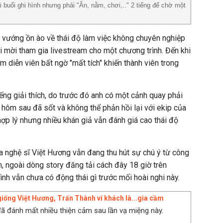
 buổi ghi hình nhưng phải "Ăn, nằm, chơi,.." 2 tiếng để chờ một
 vướng ồn ào về thái độ làm việc không chuyên nghiệp
i mời tham gia livestream cho một chương trình. Đến khi
am diễn viên bất ngờ "mất tích" khiến thành viên trong
ếng giải thích, do trước đó anh có một cảnh quay phải
hôm sau đã sốt và không thể phản hồi lại với ekip của
hợp lý nhưng nhiều khán giả vẫn đánh giá cao thái độ
a nghệ sĩ Việt Hương vẫn đang thu hút sự chú ý từ công
, ngoài dòng story đăng tải cách đây 18 giờ trên
ình vẫn chưa có động thái gì trước mối hoài nghi này.
 giống Việt Hương, Trấn Thành ví khách là...gia cầm
ã đánh mất nhiều thiện cảm sau lần vạ miệng này.