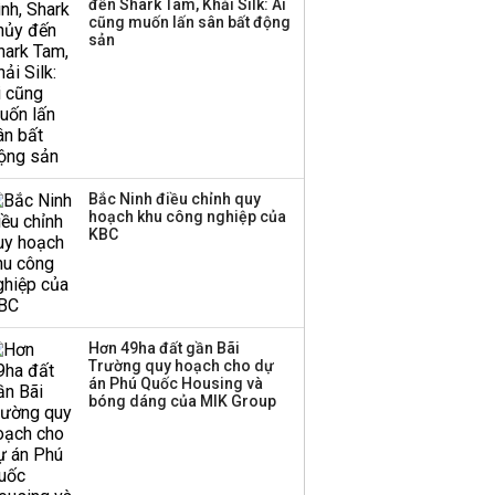
đến Shark Tam, Khải Silk: Ai
‘phất lên’ trong tháng 8,
cũng muốn lấn sân bất động
nhóm ngành nào có
sản
tiềm năng dẫn sóng?
Bắc Ninh điều chỉnh quy
hoạch khu công nghiệp của
KBC
Hơn 49ha đất gần Bãi
Trường quy hoạch cho dự
án Phú Quốc Housing và
bóng dáng của MIK Group