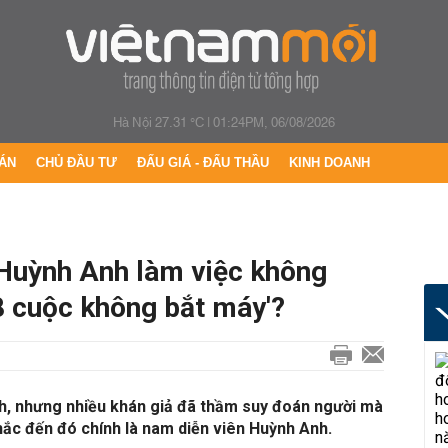
Hà Nội 27.31 °C
|
01:24PM, 06/08/2026
ÁN
CHỦ ĐẦU TƯ
ĐẤU GIÁ - ĐẤU THẦU
KINH DOANH
 Huỳnh Anh làm việc không
8 cuộc không bắt máy'?
h, nhưng nhiều khán giả đã thầm suy đoán người mà
ắc đến đó chính là nam diễn viên Huỳnh Anh.