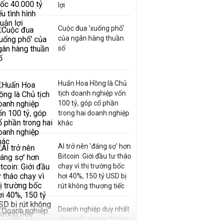
lợi
Cuộc đua 'xuống phố'
của ngân hàng thuần
số
Huấn Hoa Hồng là Chủ
tịch doanh nghiệp vốn
100 tỷ, góp cổ phần
trong hai doanh nghiệp
khác
AI trở nên 'đáng sợ' hơn
Bitcoin: Giới đầu tư tháo
chạy vì thị trường bốc
hơi 40%, 150 tỷ USD bị
rút không thương tiếc
Doanh nghiệp duy nhất
sản xuất vàng mã trên