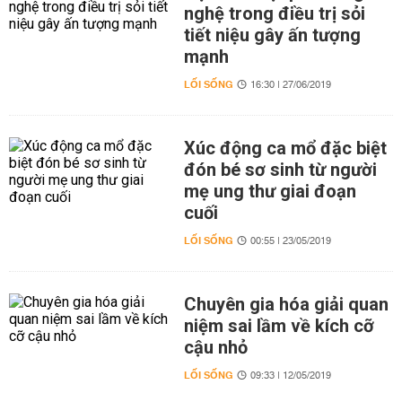
nghệ trong điều trị sỏi
tiết niệu gây ấn tượng
mạnh
LỐI SỐNG
16:30 | 27/06/2019
Xúc động ca mổ đặc biệt
đón bé sơ sinh từ người
mẹ ung thư giai đoạn
cuối
LỐI SỐNG
00:55 | 23/05/2019
Chuyên gia hóa giải quan
niệm sai lầm về kích cỡ
cậu nhỏ
LỐI SỐNG
09:33 | 12/05/2019