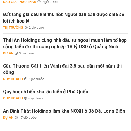
ĐẤU GIÁ - ĐẤU THẦU
2 giờ trước
Đất tăng giá sau khi thu hồi: Người dân cần được chia sẻ
lợi ích hợp lý
THỊ TRƯỜNG
2 giờ trước
Thái An Holdings cùng nhà đầu tư ngoại muốn làm tổ hợp
cảng biển đô thị công nghiệp 18 tỷ USD ở Quảng Ninh
DỰ ÁN
3 giờ trước
Cầu Thượng Cát trên Vành đai 3,5 sau gần một năm thi
công
QUY HOẠCH
3 giờ trước
Quy hoạch bốn khu lấn biển ở Phú Quốc
QUY HOẠCH
5 giờ trước
An Bình Phát Holdings làm khu NOXH ở Bồ Đề, Long Biên
DỰ ÁN
17 giờ trước