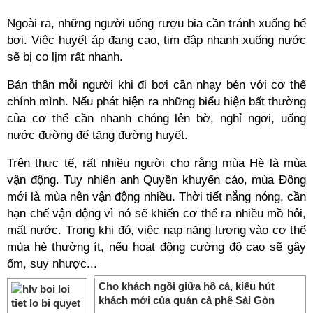
Ngoài ra, những người uống rượu bia cần tránh xuống bể
bơi. Việc huyết áp đang cao, tim đập nhanh xuống nước
sẽ bị co lịm rất nhanh.
Bản thân mỗi người khi đi bơi cần nhạy bén với cơ thể
chính mình. Nếu phát hiện ra những biểu hiện bất thường
của cơ thể cần nhanh chóng lên bờ, nghỉ ngơi, uống
nước đường để tăng đường huyết.
Trên thực tế, rất nhiều người cho rằng mùa Hè là mùa
vận động. Tuy nhiên anh Quyền khuyến cáo, mùa Đông
mới là mùa nên vận động nhiều. Thời tiết nắng nóng, cần
hạn chế vận động vì nó sẽ khiến cơ thể ra nhiều mồ hôi,
mất nước. Trong khi đó, việc nạp năng lượng vào cơ thể
mùa hè thường ít, nếu hoạt động cường độ cao sẽ gây
ốm, suy nhược...
Cho khách ngồi giữa hồ cá, kiểu hút
khách mới của quán cà phê Sài Gòn