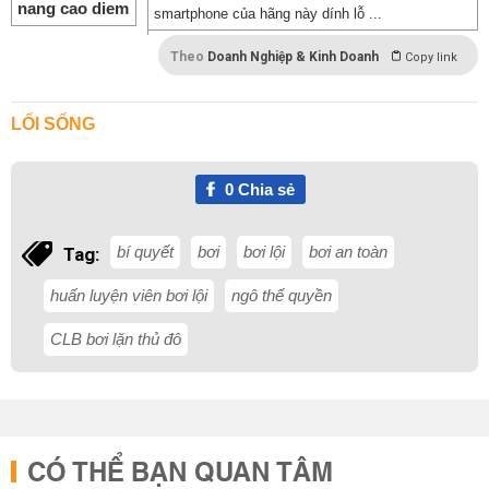
smartphone của hãng này dính lỗ ...
Theo
Doanh Nghiệp & Kinh Doanh
Copy link
LỐI SỐNG
0
Chia sẻ
bí quyết
bơi
bơi lội
bơi an toàn
Tag:
huấn luyện viên bơi lội
ngô thế quyền
CLB bơi lặn thủ đô
CÓ THỂ BẠN QUAN TÂM