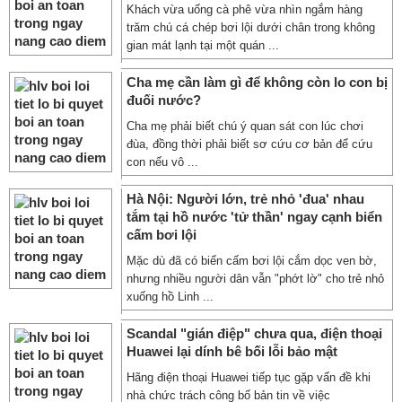
Khách vừa uống cà phê vừa nhìn ngắm hàng
trăm chú cá chép bơi lội dưới chân trong không
gian mát lạnh tại một quán ...
Cha mẹ cần làm gì để không còn lo con bị
đuối nước?
Cha mẹ phải biết chú ý quan sát con lúc chơi
đùa, đồng thời phải biết sơ cứu cơ bản để cứu
con nếu vô ...
Hà Nội: Người lớn, trẻ nhỏ 'đua' nhau
tắm tại hồ nước 'tử thần' ngay cạnh biển
cấm bơi lội
Mặc dù đã có biển cấm bơi lội cắm dọc ven bờ,
nhưng nhiều người dân vẫn "phớt lờ" cho trẻ nhỏ
xuống hồ Linh ...
Scandal "gián điệp" chưa qua, điện thoại
Huawei lại dính bê bối lỗi bảo mật
Hãng điện thoại Huawei tiếp tục gặp vấn đề khi
nhà chức trách công bố bản tin về việc