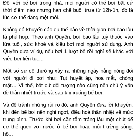
Đối với bể bơi trong nhà, mọi người có thể bơi bất cứ
thời điểm nào nhưng hạn chế buổi trưa từ 12h-1h, đó là
lúc cơ thể đang mệt mỏi.
Không có khuyến cáo cụ thể nào về thời gian bơi bao lâu
là phù hợp. Theo anh Quyền, bơi bao lâu tuỳ thuộc vào
lứa tuổi, sức khoẻ và kiểu bơi mọi người sử dụng. Anh
Quyền đưa ví dụ, nếu bơi 1 lượt bể rồi nghỉ sẽ khác với
việc bơi liên tục...
Một số sự cố thường xảy ra những ngày nắng nóng đối
với người đi bơi như: Tụt huyết áp, hoa mắt, chóng
mặt… Vì thế, bất cứ đối tượng nào cũng nên chú ý vấn
đề thân nhiệt trước và sau khi xuống bể bơi.
Và để tránh những rủi ro đó, anh Quyền đưa lời khuyên,
khi đến bể bơi nên nghỉ ngơi, điều hoà thân nhiệt về mức
trung bình. Trước khi bơi cần tắm tráng lâu một chút để
cơ thể quen với nước ở bể bơi hoặc môi trường sông,
hồ...