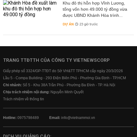
Khu đô thị hỗn hợp Vĩnh Lương,
tổng vốn hơn 49.000 tỷ đồng vừa
được UBND Khánh Hòa trình...
DỰ ÁN
23 giờ trước
TRANG TTĐTTH CỦA CÔNG TY VIETNEWSCORP
Giấy phép số 3324/GP-TTĐT do Sở VH&TT TPHCM cấp ngày 20/3/2026
Lầu 5 - Compa Building - 293 Điện Biên Phủ - Phường Gia Định - TP.HCM
Chi nhánh:
Số 5 - Khu 38A Trần Phú - Phường Ba Đình - TP. Hà Nội
Chịu trách nhiệm nội dung:
Nguyễn Minh Quyết
Trách nhiệm về thông tin
Hotline:
0975798489
Email:
info@vietnammoi.vn
DỊCH VỤ QUẢNG CÁO: