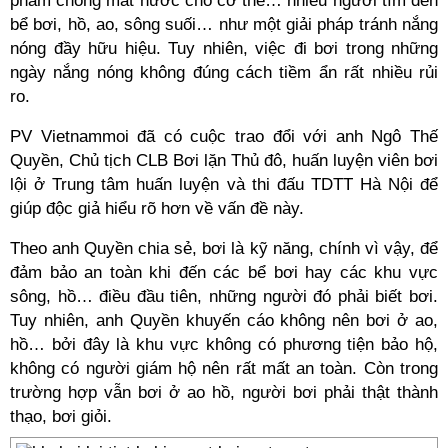
phẩm chống mất nước cho cơ thể… nhiều người tìm đến
bể bơi, hồ, ao, sông suối… như một giải pháp tránh nắng
nóng đầy hữu hiệu. Tuy nhiên, việc đi bơi trong những
ngày nắng nóng không đúng cách tiềm ẩn rất nhiều rủi
ro.
PV Vietnammoi đã có cuộc trao đổi với anh Ngô Thế
Quyền, Chủ tịch CLB Bơi lặn Thủ đô, huấn luyện viên bơi
lội ở Trung tâm huấn luyện và thi đấu TDTT Hà Nội để
giúp độc giả hiểu rõ hơn về vấn đề này.
Theo anh Quyền chia sẻ, bơi là kỹ năng, chính vì vậy, để
đảm bảo an toàn khi đến các bể bơi hay các khu vực
sông, hồ… điều đầu tiên, những người đó phải biết bơi.
Tuy nhiên, anh Quyền khuyến cáo không nên bơi ở ao,
hồ… bởi đây là khu vực không có phương tiện bảo hộ,
không có người giám hộ nên rất mất an toàn. Còn trong
trường hợp vẫn bơi ở ao hồ, người bơi phải thật thành
thạo, bơi giỏi.