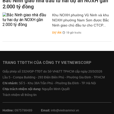
Bắc Ninh giao nhà đầu tư hai dự án NOXH gần
2.000 tỷ đồng
Khu NOXH phường Vũ Ninh và khu
NOXH phường Nam Sơn được Bắc
Ninh giao chủ đầu tư cho CTCP...
DỰ ÁN
19 giờ trước
TRANG TTĐTTH CỦA CÔNG TY VIETNEWSCORP
Giấy phép số 3324/GP-TTĐT do Sở VH&TT TPHCM cấp ngày 20/3/2026
Lầu 5 - Compa Building - 293 Điện Biên Phủ - Phường Gia Định - TP.HCM
Chi nhánh:
Số 5 - Khu 38A Trần Phú - Phường Ba Đình - TP. Hà Nội
Chịu trách nhiệm nội dung:
Nguyễn Minh Quyết
Trách nhiệm về thông tin
Hotline:
0975798489
Email:
info@vietnammoi.vn