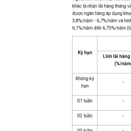
khác là nhận lãi hàng tháng v
được ngân hàng áp dụng kh
3,8%/năm - 6,7%/năm và hình
6,1%/năm đến 6,75%/năm (tăng
Kỳ hạn
Lĩnh lãi hàng
(%/năm
Không kỳ
-
hạn
01 tuần
-
02 tuần
-
03 tuần
-