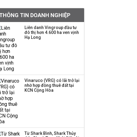
khoản
THÔNG TIN DOANH NGHIỆP
Quy hoạch 4 khu lấn
biển ở Phú Quốc
Liên danh Vingroup đầu tư
đô thị hơn 4.600 ha ven vịnh
Hạ Long
Một thương hiệu thời
trang Việt đóng cửa
sau 5 năm hoạt động,
thanh lý toàn bộ cửa
hàng
Vinaruco (VRG) có lãi trở lại
nhờ hợp đồng thuê đất tại
Dự án Sheraton Phú
KCN Cộng Hòa
Quốc bị buộc chấm dứt
hoạt động
Công ty 100 tỷ của
Huấn Hoa Hồng bỗng
Từ Shark Bình, Shark Thủy
dưng ‘biến mất’, một