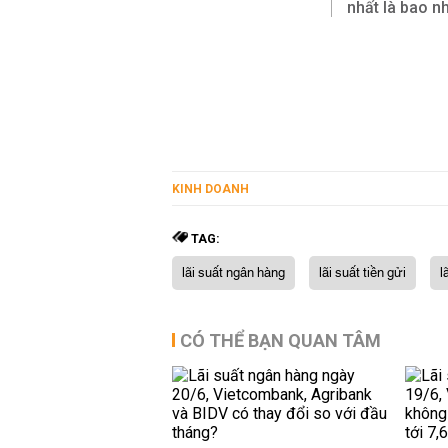
nhất là bao n
KINH DOANH
TAG:
lãi suất ngân hàng
lãi suất tiền gửi
l
CÓ THỂ BẠN QUAN TÂM