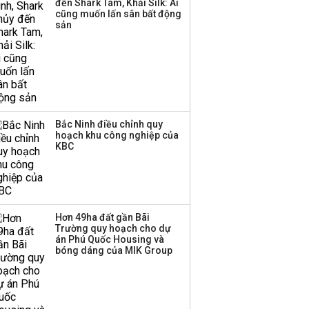
đến Shark Tam, Khải Silk: Ai
công ty khác đã giải thể
cũng muốn lấn sân bất động
sản
Bắc Ninh điều chỉnh quy
hoạch khu công nghiệp của
KBC
Hơn 49ha đất gần Bãi
Trường quy hoạch cho dự
án Phú Quốc Housing và
bóng dáng của MIK Group