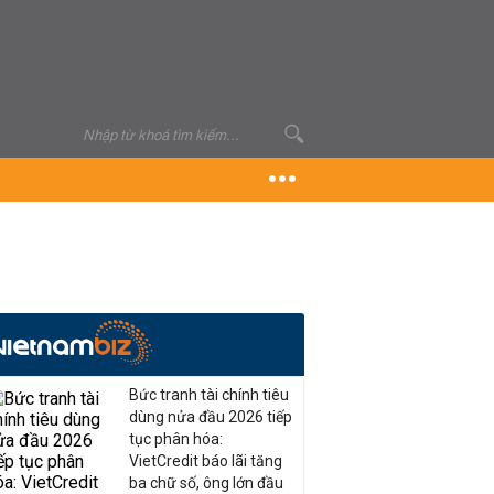
Bức tranh tài chính tiêu
dùng nửa đầu 2026 tiếp
tục phân hóa:
VietCredit báo lãi tăng
ba chữ số, ông lớn đầu