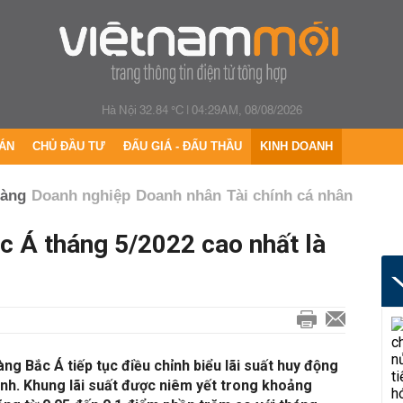
Hà Nội 32.84 °C
|
04:29AM, 08/08/2026
ÁN
CHỦ ĐẦU TƯ
ĐẤU GIÁ - ĐẤU THẦU
KINH DOANH
hàng
Doanh nghiệp
Doanh nhân
Tài chính cá nhân
c Á tháng 5/2022 cao nhất là
ng Bắc Á tiếp tục điều chỉnh biểu lãi suất huy động
định. Khung lãi suất được niêm yết trong khoảng