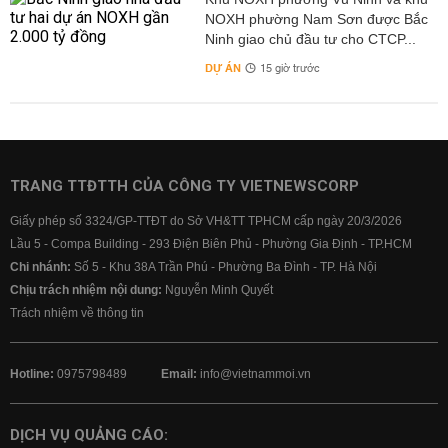
NOXH phường Nam Sơn được Bắc
Ninh giao chủ đầu tư cho CTCP...
DỰ ÁN
15 giờ trước
TRANG TTĐTTH CỦA CÔNG TY VIETNEWSCORP
Giấy phép số 3324/GP-TTĐT do Sở VH&TT TPHCM cấp ngày 20/3/2026
Lầu 5 - Compa Building - 293 Điện Biên Phủ - Phường Gia Định - TP.HCM
Chi nhánh:
Số 5 - Khu 38A Trần Phú - Phường Ba Đình - TP. Hà Nội
Chịu trách nhiệm nội dung:
Nguyễn Minh Quyết
Trách nhiệm về thông tin
Hotline:
0975798489
Email:
info@vietnammoi.vn
DỊCH VỤ QUẢNG CÁO: