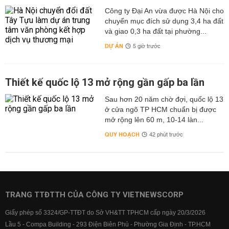
Công ty Đại An vừa được Hà Nội cho
chuyển mục đích sử dụng 3,4 ha đất
và giao 0,3 ha đất tại phường...
DỰ ÁN
5 giờ trước
Thiết kế quốc lộ 13 mở rộng gần gấp ba lần
Sau hơn 20 năm chờ đợi, quốc lộ 13
ở cửa ngõ TP HCM chuẩn bị được
mở rộng lên 60 m, 10-14 làn...
QUY HOẠCH
42 phút trước
TRANG TTĐTTH CỦA CÔNG TY VIETNEWSCORP
Giấy phép số 3324/GP-TTĐT do Sở VH&TT TPHCM cấp ngày 20/3/2026
Lầu 5 - Compa Building - 293 Điện Biên Phủ - Phường Gia Định - TP.HCM