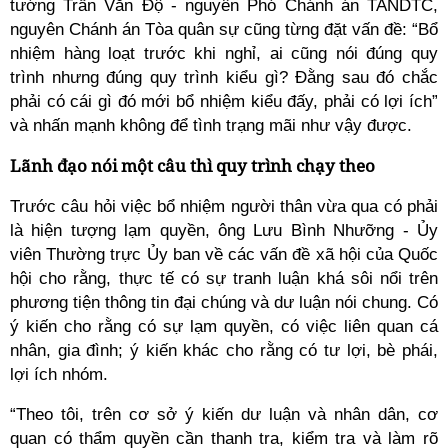
tướng Trần Văn Độ - nguyên Phó Chánh án TANDTC,
nguyên Chánh án Tòa quân sự cũng từng đặt vấn đề: “Bổ
nhiệm hàng loạt trước khi nghỉ, ai cũng nói đúng quy
trình nhưng đúng quy trình kiểu gì? Đằng sau đó chắc
phải có cái gì đó mới bổ nhiệm kiểu đấy, phải có lợi ích”
và nhấn mạnh không để tình trạng mãi như vậy được.
Lãnh đạo nói một câu thì quy trình chạy theo
Trước câu hỏi việc bổ nhiệm người thân vừa qua có phải
là hiện tượng lạm quyền, ông Lưu Bình Nhưỡng - Ủy
viên Thường trực Ủy ban về các vấn đề xã hội của Quốc
hội cho rằng, thực tế có sự tranh luận khá sôi nổi trên
phương tiện thông tin đại chúng và dư luận nói chung. Có
ý kiến cho rằng có sự lạm quyền, có việc liên quan cá
nhân, gia đình; ý kiến khác cho rằng có tư lợi, bè phái,
lợi ích nhóm.
“Theo tôi, trên cơ sở ý kiến dư luận và nhân dân, cơ
quan có thẩm quyền cần thanh tra, kiểm tra và làm rõ