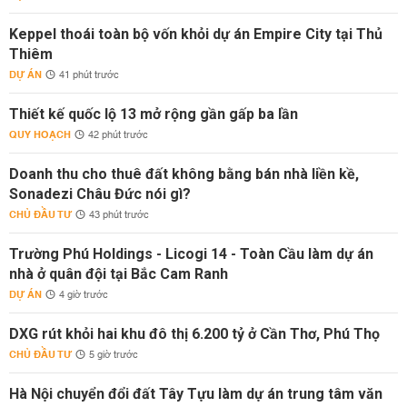
Keppel thoái toàn bộ vốn khỏi dự án Empire City tại Thủ
Thiêm
DỰ ÁN
41 phút trước
Thiết kế quốc lộ 13 mở rộng gần gấp ba lần
QUY HOẠCH
42 phút trước
Doanh thu cho thuê đất không bằng bán nhà liền kề,
Sonadezi Châu Đức nói gì?
CHỦ ĐẦU TƯ
43 phút trước
Trường Phú Holdings - Licogi 14 - Toàn Cầu làm dự án
nhà ở quân đội tại Bắc Cam Ranh
DỰ ÁN
4 giờ trước
DXG rút khỏi hai khu đô thị 6.200 tỷ ở Cần Thơ, Phú Thọ
CHỦ ĐẦU TƯ
5 giờ trước
Hà Nội chuyển đổi đất Tây Tựu làm dự án trung tâm văn