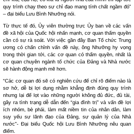
quy trình chạy theo sự chỉ đạo mang tính chất ngầm đó”
– đại biểu Lưu Bình Nhưỡng nói.
Từ thực tế đó, Ủy viên thường trực Ủy ban về các vấn
đề xã hội của Quốc hội nhấn mạnh, cơ quan thẩm quyền
cần có sự rà soát. Với việc gần đây Ban Tổ chức Trung
ương có chấn chỉnh vấn đề này, ông Nhưỡng hy vọng
trong thời gian tới, các cơ quan có thẩm quyền, nhất là
cơ quan chuyên ngành tổ chức của Đảng và Nhà nước
sẽ hành động mạnh mẽ hơn.
“Các cơ quan đó sẽ có nghiên cứu để chỉ rõ điểm nào là
sơ hở, dễ bị lợi dụng nhằm khẳng định đúng quy trình
nhưng lại để lọt vào những người không đủ đức, đủ tài,
gây ra tình trạng dễ dẫn đến “gia đình trị” và vấn đề lợi
ích nhóm, bè phái, làm mất niềm tin của nhân dân, làm
suy yếu sự lãnh đạo của Đảng, sự quản lý của Nhà
nước”- Đại biểu Quốc hội Lưu Bình Nhưỡng nêu quan
điểm.