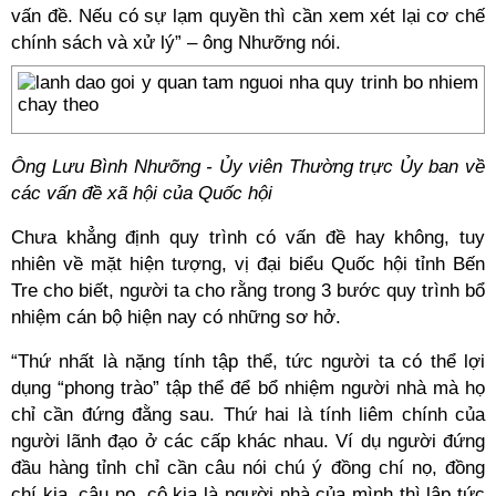
vấn đề. Nếu có sự lạm quyền thì cần xem xét lại cơ chế
chính sách và xử lý” – ông Nhưỡng nói.
Ông Lưu Bình Nhưỡng - Ủy viên Thường trực Ủy ban về
các vấn đề xã hội của Quốc hội
Chưa khẳng định quy trình có vấn đề hay không, tuy
nhiên về mặt hiện tượng, vị đại biểu Quốc hội tỉnh Bến
Tre cho biết, người ta cho rằng trong 3 bước quy trình bổ
nhiệm cán bộ hiện nay có những sơ hở.
“Thứ nhất là nặng tính tập thể, tức người ta có thể lợi
dụng “phong trào” tập thể để bổ nhiệm người nhà mà họ
chỉ cần đứng đằng sau. Thứ hai là tính liêm chính của
người lãnh đạo ở các cấp khác nhau. Ví dụ người đứng
đầu hàng tỉnh chỉ cần câu nói chú ý đồng chí nọ, đồng
chí kia, cậu nọ, cô kia là người nhà của mình thì lập tức