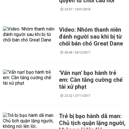
quyền từ chối câu hỏi
23:57 | 10/01/2018
Video: Nhóm thanh niên
đánh người sau khi bị từ
chối bán chó Great Dane
09:46 | 04/12/2017
'Vấn nạn' bạo hành trẻ
em: Cần tăng cường chế
tài xử phạt
23:32 | 27/11/2017
Trẻ bị bạo hành dã man:
Chủ tịch quận lặng người,