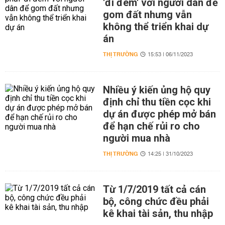
'đi đêm' với người dân để
gom đất nhưng vẫn
không thể triển khai dự
án
THỊ TRƯỜNG
15:53 | 06/11/2023
Nhiều ý kiến ủng hộ quy
định chỉ thu tiền cọc khi
dự án được phép mở bán
để hạn chế rủi ro cho
người mua nhà
THỊ TRƯỜNG
14:25 | 31/10/2023
Từ 1/7/2019 tất cả cán
bộ, công chức đều phải
kê khai tài sản, thu nhập