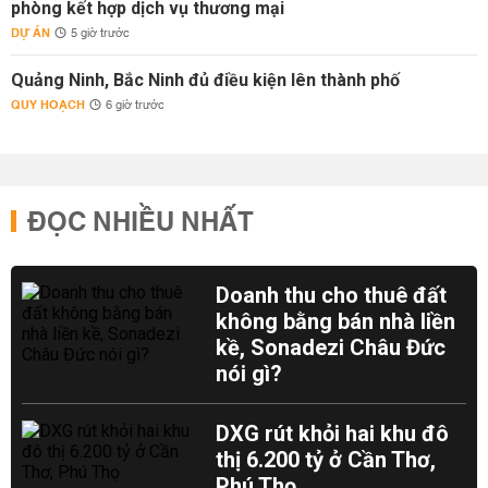
phòng kết hợp dịch vụ thương mại
DỰ ÁN
5 giờ trước
Quảng Ninh, Bắc Ninh đủ điều kiện lên thành phố
QUY HOẠCH
6 giờ trước
ĐỌC NHIỀU NHẤT
Doanh thu cho thuê đất
không bằng bán nhà liền
kề, Sonadezi Châu Đức
nói gì?
DXG rút khỏi hai khu đô
thị 6.200 tỷ ở Cần Thơ,
Phú Thọ