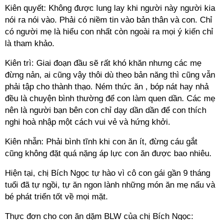
Kiên quyết: Không được lung lay khi người này người kia
nói ra nói vào. Phải có niềm tin vào bản thân và con. Chỉ
có người mẹ là hiểu con nhất còn ngoài ra mọi ý kiến chỉ
là tham khảo.
Kiên trì: Giai đoạn đầu sẽ rất khó khăn nhưng các mẹ
đừng nản, ai cũng vậy thôi dù theo bản năng thì cũng vẫn
phải tập cho thành thạo. Ném thức ăn , bóp nát hay nhả
đều là chuyện bình thường để con làm quen dần. Các mẹ
nên là người bạn bên con chỉ dạy dần dần để con thích
nghi hoà nhập một cách vui vẻ và hứng khởi.
Kiên nhẫn: Phải bình tĩnh khi con ăn ít, đừng cáu gắt
cũng không đặt quá nặng áp lực con ăn được bao nhiêu.
Hiện tại, chị Bích Ngọc tự hào vì cô con gái gần 9 tháng
tuổi đã tự ngồi, tự ăn ngon lành những món ăn mẹ nấu và
bé phát triển tốt về mọi mặt.
Thực đơn cho con ăn dặm BLW của chị Bích Ngọc: