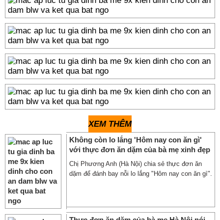
XEM THÊM
Không còn lo lắng 'Hôm nay con ăn gì'
với thực đơn ăn dặm của bà mẹ xinh đẹp
Chị Phương Anh (Hà Nội) chia sẻ thực đơn ăn
dặm để đánh bay nỗi lo lắng "Hôm nay con ăn gì".
Thực đơn ăn dặm của bà mẹ Hà Nội nói