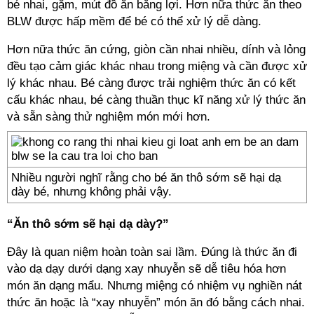
bé nhai, gặm, mút đồ ăn bằng lợi. Hơn nữa thức ăn theo
BLW được hấp mềm để bé có thể xử lý dễ dàng.
Hơn nữa thức ăn cứng, giòn cần nhai nhiều, dính và lỏng
đều tạo cảm giác khác nhau trong miệng và cần được xử
lý khác nhau. Bé càng được trải nghiệm thức ăn có kết
cấu khác nhau, bé càng thuần thục kĩ năng xử lý thức ăn
và sẵn sàng thử nghiệm món mới hơn.
Nhiều người nghĩ rằng cho bé ăn thô sớm sẽ hại dạ
dày bé, nhưng không phải vậy.
“Ăn thô sớm sẽ hại dạ dày?”
Đây là quan niệm hoàn toàn sai lầm. Đúng là thức ăn đi
vào dạ dạy dưới dạng xay nhuyễn sẽ dễ tiêu hóa hơn
món ăn dạng mẩu. Nhưng miệng có nhiệm vụ nghiền nát
thức ăn hoặc là “xay nhuyễn” món ăn đó bằng cách nhai.