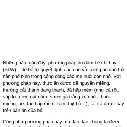
Những năm gần đây, phương pháp ăn dặm bé chỉ huy
(BLW) – để bé tự quyết định cách ăn và lượng ăn dần trở
nên phổ biến trong cộng đồng các mẹ nuôi con nhỏ. Với
phương pháp này, thức ăn được để nguyên miếng,
thường cắt thành dạng thanh, đã hấp mềm (như cà rốt,
súp lơ, cơm nát nắm, sườn gà trắng xé nhỏ, chuối
miếng, bơ, táo hấp mềm, tôm, thịt bò…), tất cả được bày
trên bàn ăn của bé.
Cũng nhờ phương pháp này mà dần dần chúng ta được