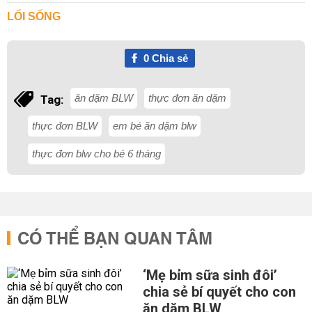
LỐI SỐNG
0
Chia sẻ
ăn dặm BLW
thực đơn ăn dặm
Tag:
thực đơn BLW
em bé ăn dặm blw
thực đơn blw cho bé 6 tháng
CÓ THỂ BẠN QUAN TÂM
‘Mẹ bỉm sữa sinh đôi’
chia sẻ bí quyết cho con
ăn dặm BLW