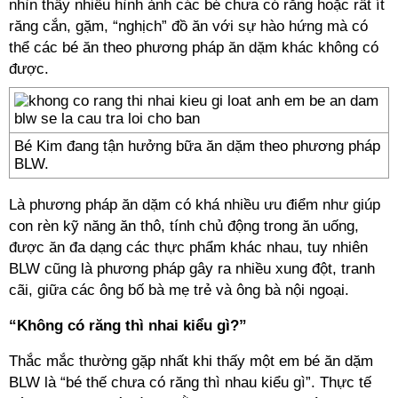
nhìn thấy nhiều hình ảnh các bé chưa có răng hoặc rất ít
răng cắn, gặm, “nghịch” đồ ăn với sự hào hứng mà có
thể các bé ăn theo phương pháp ăn dặm khác không có
được.
Bé Kim đang tận hưởng bữa ăn dặm theo phương pháp
BLW.
Là phương pháp ăn dặm có khá nhiều ưu điểm như giúp
con rèn kỹ năng ăn thô, tính chủ động trong ăn uống,
được ăn đa dạng các thực phẩm khác nhau, tuy nhiên
BLW cũng là phương pháp gây ra nhiều xung đột, tranh
cãi, giữa các ông bố bà mẹ trẻ và ông bà nội ngoại.
“Không có răng thì nhai kiểu gì?”
Thắc mắc thường gặp nhất khi thấy một em bé ăn dặm
BLW là “bé thế chưa có răng thì nhau kiểu gì”. Thực tế