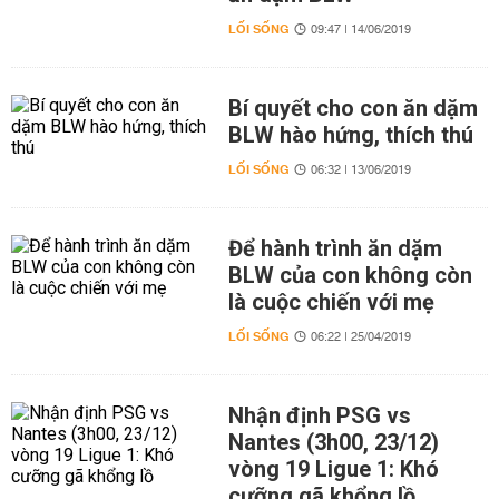
LỐI SỐNG
09:47 | 14/06/2019
Bí quyết cho con ăn dặm
BLW hào hứng, thích thú
LỐI SỐNG
06:32 | 13/06/2019
Để hành trình ăn dặm
BLW của con không còn
là cuộc chiến với mẹ
LỐI SỐNG
06:22 | 25/04/2019
Nhận định PSG vs
Nantes (3h00, 23/12)
vòng 19 Ligue 1: Khó
cưỡng gã khổng lồ