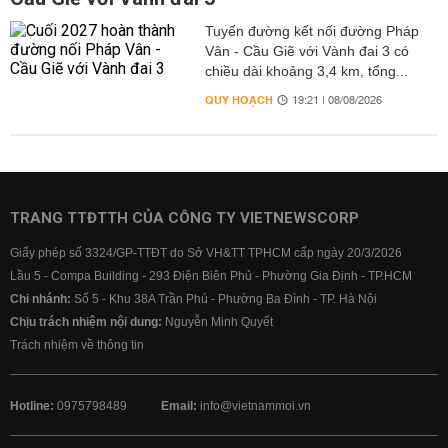
Tuyến đường kết nối đường Pháp
Vân - Cầu Giẽ với Vành đai 3 có
chiều dài khoảng 3,4 km, tổng...
QUY HOẠCH
19:21 | 08/08/2026
TRANG TTĐTTH CỦA CÔNG TY VIETNEWSCORP
Giấy phép số 3324/GP-TTĐT do Sở VH&TT TPHCM cấp ngày 20/3/2026
Lầu 5 - Compa Building - 293 Điện Biên Phủ - Phường Gia Định - TP.HCM
Chi nhánh:
Số 5 - Khu 38A Trần Phú - Phường Ba Đình - TP. Hà Nội
Chịu trách nhiệm nội dung:
Nguyễn Minh Quyết
Trách nhiệm về thông tin
Hotline:
0975798489
Email:
info@vietnammoi.vn