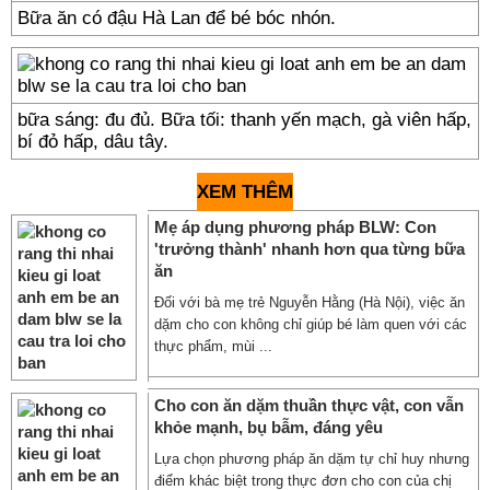
Bữa ăn có đậu Hà Lan để bé bóc nhón.
bữa sáng: đu đủ. Bữa tối: thanh yến mạch, gà viên hấp,
bí đỏ hấp, dâu tây.
XEM THÊM
Mẹ áp dụng phương pháp BLW: Con
'trưởng thành' nhanh hơn qua từng bữa
ăn
Đối với bà mẹ trẻ Nguyễn Hằng (Hà Nội), việc ăn
dặm cho con không chỉ giúp bé làm quen với các
thực phẩm, mùi ...
Cho con ăn dặm thuần thực vật, con vẫn
khỏe mạnh, bụ bẫm, đáng yêu
Lựa chọn phương pháp ăn dặm tự chỉ huy nhưng
điểm khác biệt trong thực đơn cho con của chị