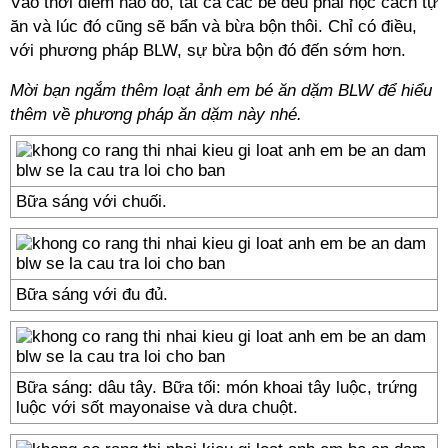
Vào thời điểm nào đó, tất cả các bé đều phải học cách tự
ăn và lúc đó cũng sẽ bẩn và bừa bộn thôi. Chỉ có điều,
với phương pháp BLW, sự bừa bộn đó đến sớm hơn.
Mời bạn ngắm thêm loạt ảnh em bé ăn dặm BLW để hiểu
thêm về phương pháp ăn dặm này nhé.
Bữa sáng với chuối.
Bữa sáng với đu đủ.
Bữa sáng: dâu tây. Bữa tối: món khoai tây luộc, trứng
luộc với sốt mayonaise và dưa chuột.