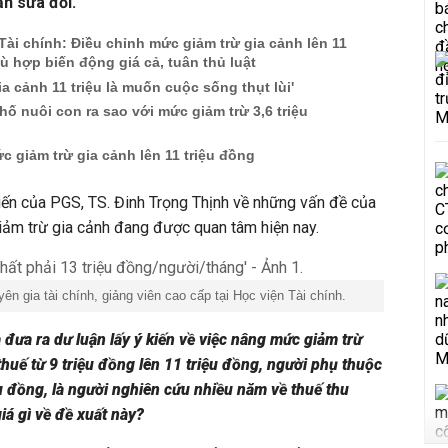
ần sửa đổi.
ài chính: Điều chỉnh mức giảm trừ gia cảnh lên 11
hù hợp biến động giá cả, tuân thủ luật
ia cảnh 11 triệu là muốn cuộc sống thụt lùi'
ố nuôi con ra sao với mức giảm trừ 3,6 triệu
c giảm trừ gia cảnh lên 11 triệu đồng
kiến của PGS, TS. Đinh Trọng Thịnh về những vấn đề của
iảm trừ gia cảnh đang được quan tâm hiện nay.
n gia tài chính, giảng viên cao cấp tại Học viện Tài chính.
 đưa ra dư luận lấy ý kiến về việc nâng mức giảm trừ
huế từ 9 triệu đồng lên 11 triệu đồng, người phụ thuộc
iệu đồng, là người nghiên cứu nhiều năm về thuế thu
iá gì về đề xuất này?