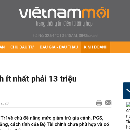
Hà Nội 32.84 °C
|
04:19AM, 08/08/2026
ÁN
CHỦ ĐẦU TƯ
ĐẤU GIÁ - ĐẤU THẦU
KINH DOANH
 ít nhất phải 13 triệu
/2020
 Trí về chủ đề nâng mức giảm trừ gia cảnh, PGS,
ằng, cách tính của Bộ Tài chính chưa phù hợp và có