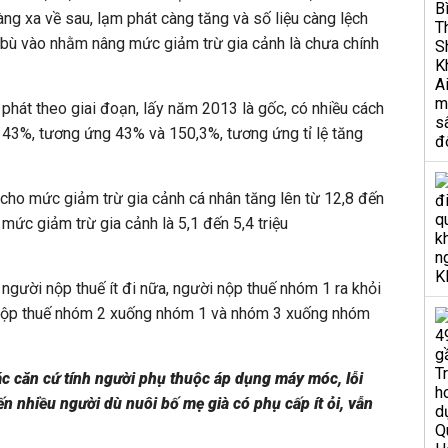
Càng xa về sau, lạm phát càng tăng và số liệu càng lệch
 bù vào nhằm nâng mức giảm trừ gia cảnh là chưa chính
 phát theo giai đoạn, lấy năm 2013 là gốc, có nhiều cách
 143%, tương ứng 43% và 150,3%, tương ứng tỉ lệ tăng
u cho mức giảm trừ gia cảnh cá nhân tăng lên từ 12,8 đến
mức giảm trừ gia cảnh là 5,1 đến 5,4 triệu
 người nộp thuế ít đi nữa, người nộp thuế nhóm 1 ra khỏi
 nộp thuế nhóm 2 xuống nhóm 1 và nhóm 3 xuống nhóm
các căn cứ tính người phụ thuộc áp dụng máy móc, lỗi
ến nhiều người dù nuôi bố mẹ già có phụ cấp ít ỏi, vẫn