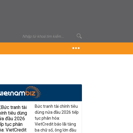
Bức tranh tài chính tiêu
dùng nửa đầu 2026 tiếp
tục phân hóa:
VietCredit báo lãi tăng
ba chữ số, ông lớn đầu