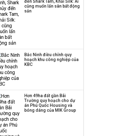
đến Shark Tam, Khải Silk: Ai
công ty khác đã giải thể
cũng muốn lấn sân bất động
sản
Bắc Ninh điều chỉnh quy
hoạch khu công nghiệp của
KBC
Hơn 49ha đất gần Bãi
Trường quy hoạch cho dự
án Phú Quốc Housing và
bóng dáng của MIK Group