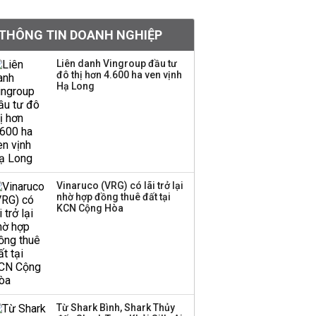
khoản
THÔNG TIN DOANH NGHIỆP
Quy hoạch 4 khu lấn
biển ở Phú Quốc
Liên danh Vingroup đầu tư
đô thị hơn 4.600 ha ven vịnh
Hạ Long
Một thương hiệu thời
trang Việt đóng cửa
sau 5 năm hoạt động,
thanh lý toàn bộ cửa
hàng
Vinaruco (VRG) có lãi trở lại
nhờ hợp đồng thuê đất tại
Dự án Sheraton Phú
KCN Cộng Hòa
Quốc bị buộc chấm dứt
hoạt động
Công ty 100 tỷ của
Huấn Hoa Hồng bỗng
Từ Shark Bình, Shark Thủy
dưng ‘biến mất’, một