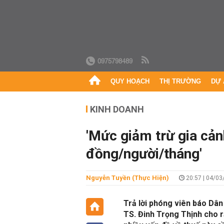
0975798489
QUY HOẠCH
THỊ TRƯỜNG
DỰ 
KINH DOANH
'Mức giảm trừ gia cảnh
đồng/người/tháng'
Nguyễn Tuyền (thực Hiện)
20:57 | 04/03
Trả lời phóng viên báo Dân
TS. Đinh Trọng Thịnh cho r