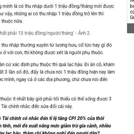
g minh là có thu nhập dưới 1 triệu đồng/tháng mới được
ư vậy, những ai có thu nhập 1 triệu đồng trở lên thì
 thuộc nữa.
 thu nhập thường xuyên từ lương hưu, cổ tức hay gì đó
ại ở với con, thì không được xét là người phụ thuộc.
ăn cứ xác định phụ thuộc thì quá lạc hậu. Đi ăn cỗ, khám
 3 lần số đó, đấy là chưa nói 1 triệu đồng hiện nay làm
c mình, ngay cả ở các địa phương, chứ chưa nói đến
thuộc ít nhất bây giờ phải tối thiểu có thể sống được 3
 Tài chính nhắc đến sửa đổi cái này.
 Tài chính có nhắc đến tỉ lệ tăng CPI 20% của thời
ểm tính, mới đề xuất nâng mức giảm trừ gia cảnh, nhiều
này lạc hậu, thậm chí không nghĩ đến người dân?