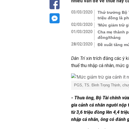
nhiều vấn đề về thuế này c
03/03/2020
Thứ trưởng Bộ T
triệu đồng là p
02/03/2020
'Mức giảm trừ g
01/03/2020
Cha mẹ thành ph
đồng/tháng
28/02/2020
Đề xuất tăng mứ
Dân Trí
xin trích đăng các ý 
thuế thu nhập cá nhân, mức g
PGS, TS. Đinh Trọng Thịnh, chuyê
- Thưa ông, Bộ Tài chính vừa
gia cảnh cá nhân người nộp t
từ 3,6 triệu đồng lên 4,4 tr
nhập cá nhân, ông có đánh g