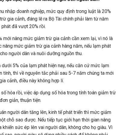
thu nhập doanh nghiệp, mức quy định trong luật là 20%
ừ gia cảnh, đáng lẽ ra Bộ Tài chính phải làm từ năm
 phát đã vượt 20% rồi.
 mới nâng mức giảm trừ gia cảnh cần xem lại, vì nó là
ệc nâng mức giảm trừ gia cảnh hàng năm, nếu lạm phát
 cho người dân và nuôi dưỡng nguồn thu.
 dưới 5% của lạm phát hiện nay, nếu căn cứ mức lạm
n tính, thì về nguyên tắc phải sau 5-7 năm chúng ta mới
ia cảnh, điều này không hợp lí.
 số hóa rồi, việc áp dụng số hóa trong tính toán giảm trừ
ơn giản, thuận tiện.
uân người dân tăng lên, kinh tế phát triển thì mức giảm
ột chỗ sao được. Nếu tiếp tục giới hạn thời gian nâng
 khiến sức ép lên vai người dân, không cho họ giàu. Vì
uế cao, người giàu sẽ dùng nhiều cách để không phải