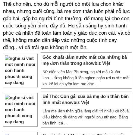
Thế cho nên, cho dù mỗi người có một lựa chọn khác
nhau, nhưng cuối cùng, bà mẹ đơn thân luôn phải nỗ lực
gấp hai, gấp ba người bình thường, để mang lại cho con
cuộc sống yên bình, đầy đủ. Họ sẵn sàng hy sinh hạnh
phúc cá nhân để toàn tâm toàn ý giáo dục con cái, và có
thể, không muốn dấn tiếp vào những cuộc tình cay
đắng…vì đã trải qua không ít một lần.
Góc khuất đẫm nước mắt của những bà
mẹ đơn thân trong showbiz Việt
Nữ diễn viên Mai Phương, người mẫu Xuân
Lan... từng không ít lần nghẹn ngào rơi nước mắt
khi kể lại chuyện làm mẹ đơn ...
Bé Thỏ: Con gái của bà mẹ đơn thân bản
lĩnh nhất showbiz Việt
Làm mẹ đơn thân giữa làng giải trí nhiều xô bồ là
điều không dễ dàng với người phụ nữ nào. Bằng
bản lĩnh, cá ...