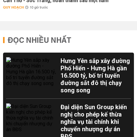
Cần Thơ - Sóc Trăng, hoàn thành sau một năm
QUY HOẠCH
10 giờ trước
ĐỌC NHIỀU NHẤT
Hưng Yên sắp xây đường
Phố Hiến - Hưng Hà gần
16.500 tỷ, bố trí tuyến
đường sắt đô thị chạy
song song
Đại diện Sun Group kiến
nghị cho phép kế thừa
nghĩa vụ tài chính khi
chuyển nhượng dự án
BĐS