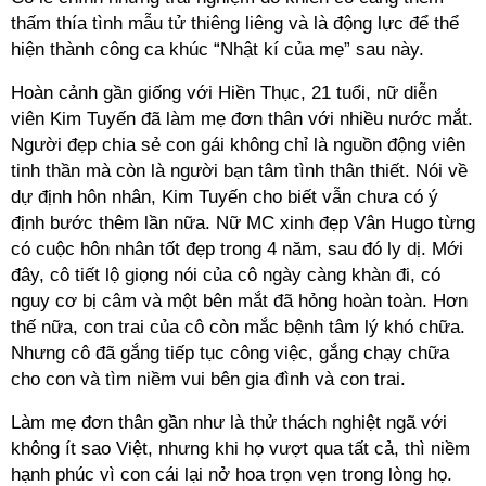
thấm thía tình mẫu tử thiêng liêng và là động lực để thể
hiện thành công ca khúc “Nhật kí của mẹ” sau này.
Hoàn cảnh gần giống với Hiền Thục, 21 tuổi, nữ diễn
viên Kim Tuyến đã làm mẹ đơn thân với nhiều nước mắt.
Người đẹp chia sẻ con gái không chỉ là nguồn động viên
tinh thần mà còn là người bạn tâm tình thân thiết. Nói về
dự định hôn nhân, Kim Tuyến cho biết vẫn chưa có ý
định bước thêm lần nữa. Nữ MC xinh đẹp Vân Hugo từng
có cuộc hôn nhân tốt đẹp trong 4 năm, sau đó ly dị. Mới
đây, cô tiết lộ giọng nói của cô ngày càng khàn đi, có
nguy cơ bị câm và một bên mắt đã hỏng hoàn toàn. Hơn
thế nữa, con trai của cô còn mắc bệnh tâm lý khó chữa.
Nhưng cô đã gắng tiếp tục công việc, gắng chạy chữa
cho con và tìm niềm vui bên gia đình và con trai.
Làm mẹ đơn thân gần như là thử thách nghiệt ngã với
không ít sao Việt, nhưng khi họ vượt qua tất cả, thì niềm
hạnh phúc vì con cái lại nở hoa trọn vẹn trong lòng họ.