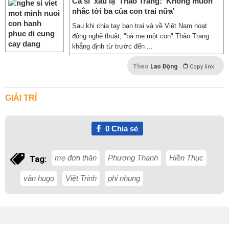
Ca sĩ 'xấu lạ' Thảo Trang: 'Không muốn
nhắc tới ba của con trai nữa'
Sau khi chia tay bạn trai và về Việt Nam hoạt
động nghệ thuật, "bà mẹ một con" Thảo Trang
khẳng định từ trước đến ...
Theo
Lao Động
Copy link
GIẢI TRÍ
0
Chia sẻ
mẹ đơn thân
Phương Thanh
Hiền Thục
Tag:
vân hugo
Việt Trinh
phi nhung