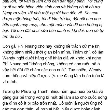
bầu lớn, tôi vẫn đi làm cho đến sát ngày sinh. Tôi cũng
tự đi xe đến bệnh viện sinh con và không có ai hỗ trợ.
Ngày ra viện, tôi nhờ một người bạn đón về. Khi con
được một tháng tuổi, tôi đi làm trở lại, đặt nôi của con
bên cạnh máy may, che một mảnh vải để con không bị
bụi. Tôi còn đặt chai sữa bên cạnh vì khi đói, con sẽ tự
tìm để bú”.
Con gái Phi Nhung cho hay không hề trách cứ mẹ khi
không dành nhiều thời gian bên mình. Thậm chí, có lần
Wendy ngồi dưới hàng ghế khán giả và khóc khi nghe
Phi Nhung nói “không chồng, không có con ruột, sẽ ở
vậy hết đời để chăm các con nuôi”. Tuy nhiên, Wendy
cảm thông và hiểu được việc mẹ đang làm hoàn toàn là
vì mình.
Tương tự Phương Thanh nhiều năm qua nuôi bé Gà và
gắng giữ bé trong vòng bí mật để làm sao cho cuộc sống
gia đình cô ít bị xáo trộn nhất. Cô luôn là người ủng hộ
các mẹ đơn thân, vì hơn ai hết, hiểu được hoàn cảnh