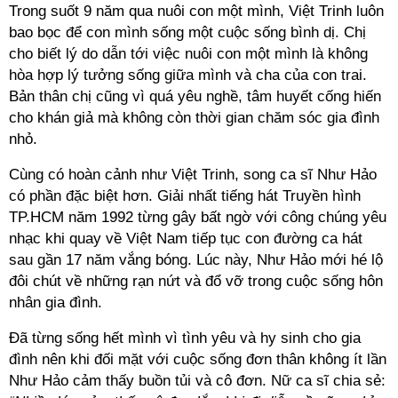
Trong suốt 9 năm qua nuôi con một mình, Việt Trinh luôn
bao bọc để con mình sống một cuộc sống bình dị. Chị
cho biết lý do dẫn tới việc nuôi con một mình là không
hòa hợp lý tưởng sống giữa mình và cha của con trai.
Bản thân chị cũng vì quá yêu nghề, tâm huyết cống hiến
cho khán giả mà không còn thời gian chăm sóc gia đình
nhỏ.
Cùng có hoàn cảnh như Việt Trinh, song ca sĩ Như Hảo
có phần đặc biệt hơn. Giải nhất tiếng hát Truyền hình
TP.HCM năm 1992 từng gây bất ngờ với công chúng yêu
nhạc khi quay về Việt Nam tiếp tục con đường ca hát
sau gần 17 năm vắng bóng. Lúc này, Như Hảo mới hé lộ
đôi chút về những rạn nứt và đổ vỡ trong cuộc sống hôn
nhân gia đình.
Đã từng sống hết mình vì tình yêu và hy sinh cho gia
đình nên khi đối mặt với cuộc sống đơn thân không ít lần
Như Hảo cảm thấy buồn tủi và cô đơn. Nữ ca sĩ chia sẻ: