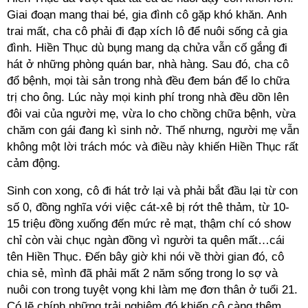
Giai đoạn mang thai bé, gia đình cô gặp khó khăn. Anh
trai mất, cha cô phải đi đạp xích lô để nuôi sống cả gia
đình. Hiền Thục dù bụng mang dạ chửa vẫn cố gắng đi
hát ở những phòng quán bar, nhà hàng. Sau đó, cha cô
đổ bệnh, mọi tài sản trong nhà đều đem bán để lo chữa
trị cho ông. Lúc này mọi kinh phí trong nhà đều dồn lên
đôi vai của người mẹ, vừa lo cho chồng chữa bệnh, vừa
chăm con gái đang kì sinh nở. Thế nhưng, người mẹ vẫn
không một lời trách móc và điều này khiến Hiền Thục rất
cảm động.
Sinh con xong, cô đi hát trở lại và phải bắt đầu lại từ con
số 0, đồng nghĩa với việc cát-xê bị rớt thê thảm, từ 10-
15 triệu đồng xuống đến mức rẻ mạt, thậm chí có show
chỉ còn vài chục ngàn đồng vì người ta quên mất…cái
tên Hiền Thục. Đến bây giờ khi nói về thời gian đó, cô
chia sẻ, mình đã phải mất 2 năm sống trong lo sợ và
nuôi con trong tuyệt vọng khi làm mẹ đơn thân ở tuổi 21.
Có lẽ chính những trải nghiệm đó khiến cô càng thêm