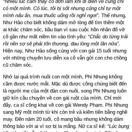
“Nhiều lúc cảm thấy cô đơn lắm khi đi diễn về cũng chỉ
có một mình. Có lúc, tôi bị sốt nhưng cũng chỉ tự một
mình nấu ăn, mua thuốc uống rồi nghỉ ngơi”.
Thế nhưng,
Như Hảo cho biết không dám mở lòng để tìm thêm một
ai khác chăm sóc, bầu bạn vì sau cuộc hôn nhân đổ vỡ
cô gần như mất niềm tin vào tình yêu:
“Chắc do từng trải
rồi nên sợ sẽ phải tổn thương, đau lòng một lần nữa”.
Hiện nay, Như Hảo sống cùng với con gái 15 tuổi nhưng
với những chuyến lưu diễn xa cô vẫn gửi con cho chồng
cũ chăm sóc.
Nhớ lại quá trình nuôi con một mình, Phi Nhung không
cầm được nước mắt. Mặc dù được công chúng biết đến
là người mẹ của một đàn con nuôi, song Phi Nhung luôn
giữ kín câu chuyện về con gái ruột của mình. Chỉ mới
đây, ca sĩ công khai về con gái Wendy Phạm. Phi Nhung
sang Mỹ một mình từ khi còn trẻ và kiếm tiền bằng nghề
may. Đến năm 20 tuổi, cô mang bầu nhưng không dám
thông báo với ai vì sợ bị la mắng. Nữ ca sĩ kể:
“Lúc bụng