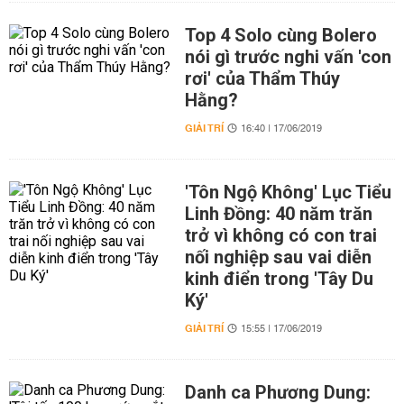
Top 4 Solo cùng Bolero
nói gì trước nghi vấn 'con
rơi' của Thẩm Thúy
Hằng?
GIẢI TRÍ
16:40 | 17/06/2019
'Tôn Ngộ Không' Lục Tiểu
Linh Đồng: 40 năm trăn
trở vì không có con trai
nối nghiệp sau vai diễn
kinh điển trong 'Tây Du
Ký'
GIẢI TRÍ
15:55 | 17/06/2019
Danh ca Phương Dung: