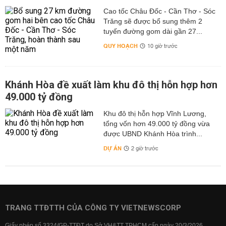
Cao tốc Châu Đốc - Cần Thơ - Sóc
Trăng sẽ được bổ sung thêm 2
tuyến đường gom dài gần 27...
QUY HOẠCH
10 giờ trước
Khánh Hòa đề xuất làm khu đô thị hỗn hợp hơn
49.000 tỷ đồng
Khu đô thị hỗn hợp Vĩnh Lương,
tổng vốn hơn 49.000 tỷ đồng vừa
được UBND Khánh Hòa trình...
DỰ ÁN
2 giờ trước
TRANG TTĐTTH CỦA CÔNG TY VIETNEWSCORP
Giấy phép số 3324/GP-TTĐT do Sở VH&TT TPHCM cấp ngày 20/3/2026