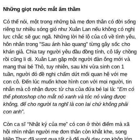
Những giọt nước mắt âm thầm
Có thể nói, một trong những bà mẹ đơn thân có đời sống
riêng tư nhiều sóng gió như Xuân Lan nếu không có nghị
lực chắc sẽ gục ngã. Những lời hé lộ của cô về tình yêu,
hôn nhân trong "Sau ánh hào quang" từng gây sốc cho
khán giả. Chia tay người yêu đầu đồng tính, cô lấy chồng
rồi cũng li dị. Xuân Lan gặp một người đàn ông mới và
mang thai bé Thỏ, tuy nhiên, sau khi vừa sinh con 1
tuần, người đó đề nghị chấm dứt mối quan hệ với mẹ
con cô. Đến lúc muốn khoe hình con với mọi người, tin
nhắn mà cô nhận được từ cha của đứa bé lại là: “
Em có
thể photoshop cho mắt nó xanh và tóc nó vàng được
không, để cho người ta nghĩ là con lai chứ không phải
con anh”.
Còn ca sĩ “Nhật ký của mẹ” có con ở thời điểm mà xã
hội nhìn nhận người mẹ đơn thân còn khắt khe, song
Hiền Thục đã vượt qua tất cả để nuôi dạy con khôn lớn.