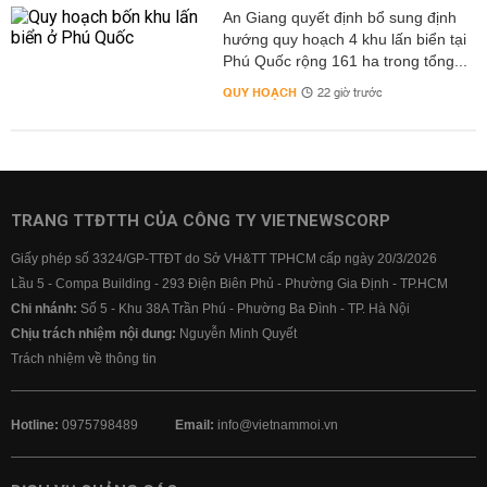
An Giang quyết định bổ sung định
hướng quy hoạch 4 khu lấn biển tại
Phú Quốc rộng 161 ha trong tổng...
QUY HOẠCH
22 giờ trước
TRANG TTĐTTH CỦA CÔNG TY VIETNEWSCORP
Giấy phép số 3324/GP-TTĐT do Sở VH&TT TPHCM cấp ngày 20/3/2026
Lầu 5 - Compa Building - 293 Điện Biên Phủ - Phường Gia Định - TP.HCM
Chi nhánh:
Số 5 - Khu 38A Trần Phú - Phường Ba Đình - TP. Hà Nội
Chịu trách nhiệm nội dung:
Nguyễn Minh Quyết
Trách nhiệm về thông tin
Hotline:
0975798489
Email:
info@vietnammoi.vn