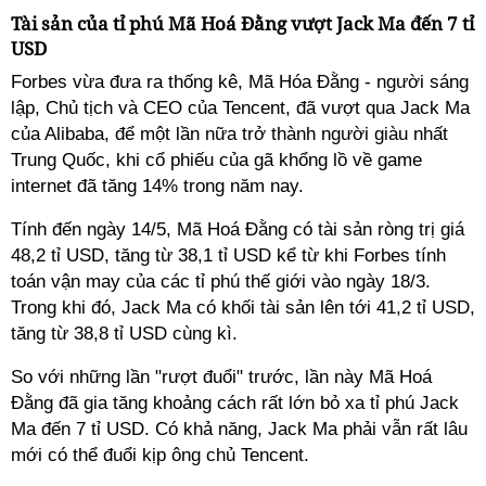
Tài sản của tỉ phú Mã Hoá Đằng vượt Jack Ma đến 7 tỉ
USD
Forbes vừa đưa ra thống kê, Mã Hóa Đằng - người sáng
lập, Chủ tịch và CEO của Tencent, đã vượt qua Jack Ma
của Alibaba, để một lần nữa trở thành người giàu nhất
Trung Quốc, khi cổ phiếu của gã khổng lồ về game
internet đã tăng 14% trong năm nay.
Tính đến ngày 14/5, Mã Hoá Đằng có tài sản ròng trị giá
48,2 tỉ USD, tăng từ 38,1 tỉ USD kể từ khi Forbes tính
toán vận may của các tỉ phú thế giới vào ngày 18/3.
Trong khi đó, Jack Ma có khối tài sản lên tới 41,2 tỉ USD,
tăng từ 38,8 tỉ USD cùng kì.
So với những lần "rượt đuổi" trước, lần này Mã Hoá
Đằng đã gia tăng khoảng cách rất lớn bỏ xa tỉ phú Jack
Ma đến 7 tỉ USD. Có khả năng, Jack Ma phải vẫn rất lâu
mới có thể đuổi kịp ông chủ Tencent.