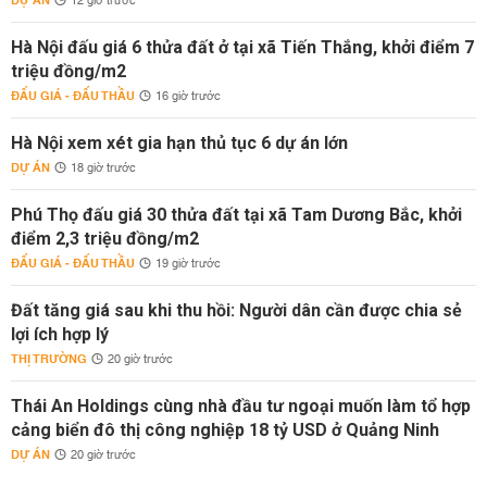
DỰ ÁN
12 giờ trước
Hà Nội đấu giá 6 thửa đất ở tại xã Tiến Thắng, khởi điểm 7
triệu đồng/m2
ĐẤU GIÁ - ĐẤU THẦU
16 giờ trước
Hà Nội xem xét gia hạn thủ tục 6 dự án lớn
DỰ ÁN
18 giờ trước
Phú Thọ đấu giá 30 thửa đất tại xã Tam Dương Bắc, khởi
điểm 2,3 triệu đồng/m2
ĐẤU GIÁ - ĐẤU THẦU
19 giờ trước
Đất tăng giá sau khi thu hồi: Người dân cần được chia sẻ
lợi ích hợp lý
THỊ TRƯỜNG
20 giờ trước
Thái An Holdings cùng nhà đầu tư ngoại muốn làm tổ hợp
cảng biển đô thị công nghiệp 18 tỷ USD ở Quảng Ninh
DỰ ÁN
20 giờ trước