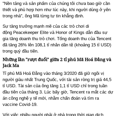
"Nền tảng và sản phẩm của chúng tôi chưa bao giờ cần
thiết và phù hợp hơn như lúc này, khi người dùng ở yên
trong nhà", ông Mã từng tự tin khẳng định.
Sự tăng trưởng mạnh mẽ của các trò chơi di
động Peacekeeper Elite và Honor of Kings dẫn đầu sự
gia tăng doanh thu trò chơi. Tổng doanh thu của Tencent
đã tăng 26% lên 108,1 tỉ nhân dân tệ (khoảng 15 tỉ USD)
trong quý đầu tiên.
Những lần "rượt đuổi" giữa 2 tỉ phú Mã Hoá Đằng và
Jack Ma
Tỉ phú Mã Hoá Đằng vào tháng 3/2020 đã giữ ngôi vị
người giàu nhất Trung Quốc, với tài sản ròng trị giá 44,5
tỉ USD. Tài sản của ông tăng 1,1 tỉ USD chỉ trong tuần
đầu tiên của tháng 3. Lúc bấy giờ, Tencent ra mắt các dự
án công nghệ y tế mới, nhằm chẩn đoán và tìm ra
vaccine Covid-19.
Với việc nhiều người phải ở nhà trong thời gian dịch