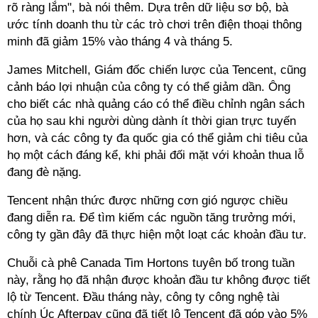
rõ ràng lắm", bà nói thêm. Dựa trên dữ liệu sơ bộ, bà
ước tính doanh thu từ các trò chơi trên điện thoại thông
minh đã giảm 15% vào tháng 4 và tháng 5.
James Mitchell, Giám đốc chiến lược của Tencent, cũng
cảnh báo lợi nhuận của công ty có thể giảm dần. Ông
cho biết các nhà quảng cáo có thể điều chỉnh ngân sách
của họ sau khi người dùng dành ít thời gian trực tuyến
hơn, và các công ty đa quốc gia có thể giảm chi tiêu của
họ một cách đáng kể, khi phải đối mặt với khoản thua lỗ
đang đè nặng.
Tencent nhận thức được những cơn gió ngược chiều
đang diễn ra. Để tìm kiếm các nguồn tăng trưởng mới,
công ty gần đây đã thực hiện một loạt các khoản đầu tư.
Chuỗi cà phê Canada Tim Hortons tuyên bố trong tuần
này, rằng họ đã nhận được khoản đầu tư không được tiết
lộ từ Tencent. Đầu tháng này, công ty công nghệ tài
chính Úc Afterpay cũng đã tiết lộ Tencent đã góp vào 5%