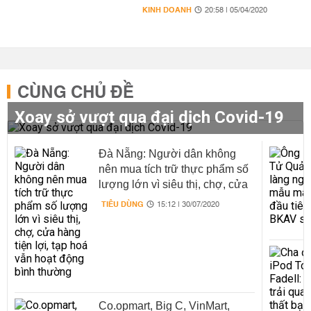
KINH DOANH
20:58 | 05/04/2020
CÙNG CHỦ ĐỀ
Xoay sở vượt qua đại dịch Covid-19
Đà Nẵng: Người dân không
nên mua tích trữ thực phẩm số
lượng lớn vì siêu thị, chợ, cửa
hàng tiện lợi, tạp hoá vẫn hoạt
TIÊU DÙNG
15:12 | 30/07/2020
động bình thường
Co.opmart, Big C, VinMart,