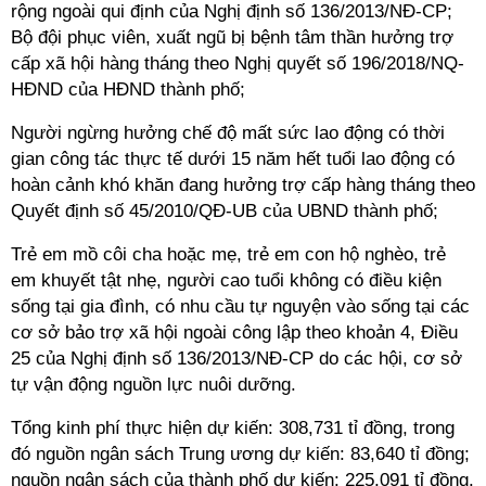
rộng ngoài
qui định
của Nghị định số 136/2013/NĐ-CP;
Bộ đội phục viên, xuất ngũ bị bệnh tâm thần hưởng trợ
cấp xã hội hàng tháng theo Nghị quyết số 196/2018/NQ-
HĐND của HĐND thành phố;
Người ngừng hưởng chế độ mất sức lao động có thời
gian công tác thực tế dưới 15 năm hết tuổi lao động có
hoàn cảnh khó khăn đang hưởng trợ cấp hàng tháng theo
Quyết định số 45/2010/QĐ-UB của UBND thành phố;
Trẻ em mồ côi cha hoặc mẹ, trẻ em con hộ nghèo, trẻ
em khuyết tật nhẹ, người cao tuổi không có điều kiện
sống tại gia đình, có nhu cầu tự nguyện vào sống tại các
cơ sở bảo trợ xã hội ngoài công lập theo khoản 4, Điều
25 của Nghị định số 136/2013/NĐ-CP do các hội, cơ sở
tự vận động nguồn lực nuôi dưỡng.
Tổng kinh phí thực hiện dự kiến: 308,731
tỉ đồng
, trong
đó nguồn ngân sách Trung ương dự kiến: 83,640
tỉ đồng
;
nguồn ngân sách của thành phố dự kiến: 225,091
tỉ đồng
.