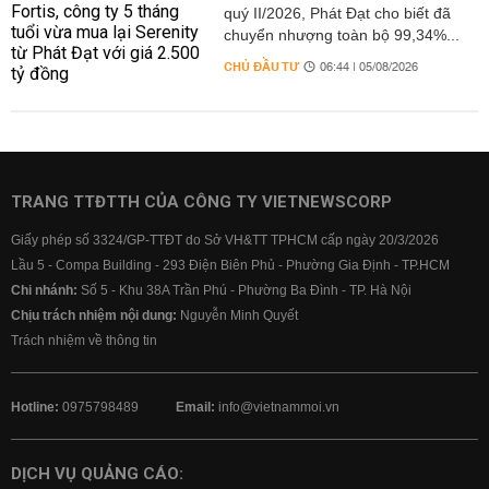
quý II/2026, Phát Đạt cho biết đã
chuyển nhượng toàn bộ 99,34%...
CHỦ ĐẦU TƯ
06:44 | 05/08/2026
TRANG TTĐTTH CỦA CÔNG TY VIETNEWSCORP
Giấy phép số 3324/GP-TTĐT do Sở VH&TT TPHCM cấp ngày 20/3/2026
Lầu 5 - Compa Building - 293 Điện Biên Phủ - Phường Gia Định - TP.HCM
Chi nhánh:
Số 5 - Khu 38A Trần Phú - Phường Ba Đình - TP. Hà Nội
Chịu trách nhiệm nội dung:
Nguyễn Minh Quyết
Trách nhiệm về thông tin
Hotline:
0975798489
Email:
info@vietnammoi.vn
DỊCH VỤ QUẢNG CÁO: