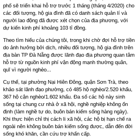
phố sẽ triển khai hỗ trợ trước 1 tháng (tháng 4/2020) cho
các đối tượng, hộ gia đình đã có danh sách quản lí và
người lao động đã được xét chọn của địa phương, với
dự kiến kinh phí khoảng 103
tỉ đồng
.
Theo tìm hiểu của chúng tôi, trong khi chờ đợi hỗ trợ tiền
do ảnh hưởng bởi dịch, nhiều đối tượng, hộ gia đình trên
địa bàn TP Đà Nẵng được lãnh đạo địa phương quan tâm
hỗ trợ từ nguồn kinh phí vận động mạnh thường quân,
quĩ vì người nghèo...
Cụ thể, tại phường Nại Hiên Đông, quận Sơn Trà, theo
khảo sát lãnh đạo phường, có 485 hộ nghèo/2.520 khẩu,
367 hộ cận nghèo/1.602 khẩu. Đa số các hộ này sinh
sống tại chung cư nhà ở xã hội, nghề nghiệp không ổn
định (làm nghề tự do, buôn bán kiếm sống hàng ngày).
Khi thực hiện chỉ thị cách li xã hội, các hộ bị hạn chế ra
ngoài nên không buôn bán kiếm sống được, dẫn đến đời
sống khó khăn, cần cứu trợ khẩn cấp.