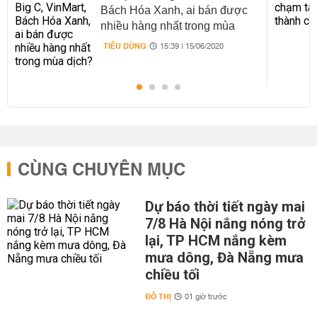
Bách Hóa Xanh, ai bán được
nhiều hàng nhất trong mùa
dịch?
TIÊU DÙNG
15:39 | 15/06/2020
CÙNG CHUYÊN MỤC
Dự báo thời tiết ngày mai
7/8 Hà Nội nắng nóng trở
lại, TP HCM nắng kèm
mưa dông, Đà Nẵng mưa
chiều tối
ĐÔ THỊ
01 giờ trước