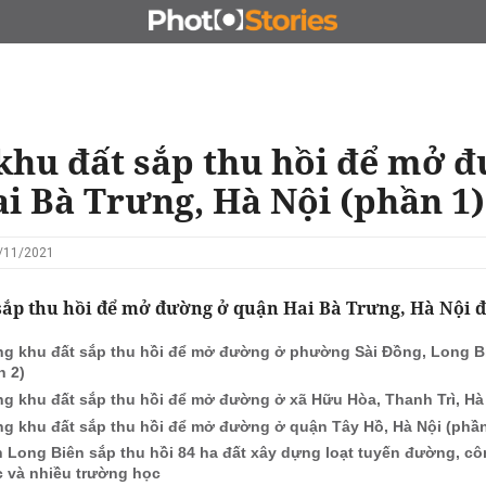
N
CHỦ ĐẦU TƯ
ĐẤU GIÁ - ĐẤU THẦU
KINH DOANH
hu đất sắp thu hồi để mở 
i Bà Trưng, Hà Nội (phần 1)
1/11/2021
sắp thu hồi để mở đường ở quận Hai Bà Trưng, Hà Nội đ
g khu đất sắp thu hồi để mở đường ở phường Sài Đồng, Long Bi
n 2)
g khu đất sắp thu hồi để mở đường ở xã Hữu Hòa, Thanh Trì, Hà 
g khu đất sắp thu hồi để mở đường ở quận Tây Hồ, Hà Nội (phần
 Long Biên sắp thu hồi 84 ha đất xây dựng loạt tuyến đường, cô
 và nhiều trường học