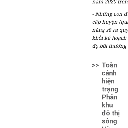
năm 2020 trên
- Những con đ
cấp huyện (qu
năng sẽ ra quy
khỏi kế hoạch 
độ bồi thường 
>>
Toàn
cảnh
hiện
trạng
Phân
khu
đô thị
sông