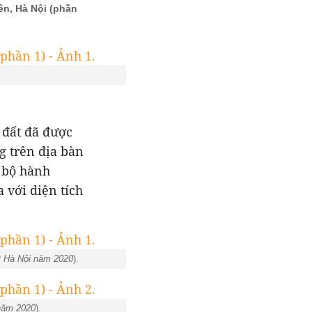
n, Hà Nội (phần
 đất đã được
g trên địa bàn
u bộ hành
 với diện tích
P Hà Nội năm 2020
).
năm 2020
).