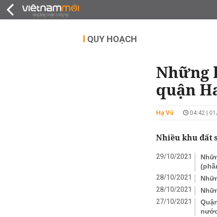
QUY HOẠCH
THỊ TRƯỜNG
DỰ Á
QUY HOẠCH
Những k
quận Ha
Hạ Vũ
04:42 | 0
Nhiều khu đất 
29/10/2021
Nhữn
(phầ
28/10/2021
Nhữn
28/10/2021
Nhữn
27/10/2021
Quận
nước