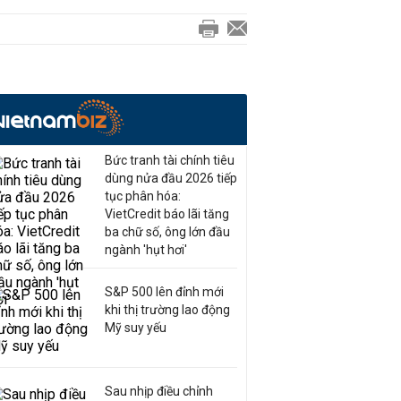
Bức tranh tài chính tiêu
dùng nửa đầu 2026 tiếp
tục phân hóa:
VietCredit báo lãi tăng
ba chữ số, ông lớn đầu
ngành 'hụt hơi'
Những tuyến đường đang và
sẽ mở qua khu đô thị Định
S&P 500 lên đỉnh mới
Công
khi thị trường lao động
QUY HOẠCH
06:00 | 27/03/2023
Mỹ suy yếu
Sau nhịp điều chỉnh
Những tuyến đường đang và