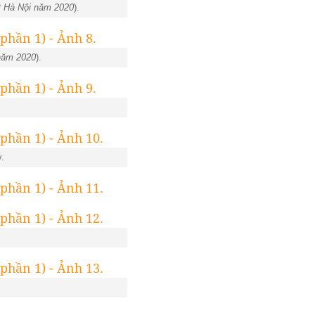
P Hà Nội năm 2020
).
năm 2020
).
.