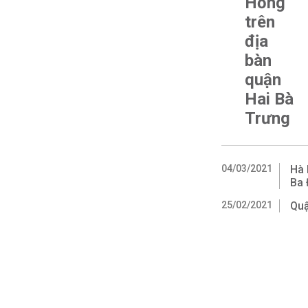
Hồng
trên
địa
bàn
quận
Hai Bà
Trưng
04/03/2021
Hà 
Ba 
25/02/2021
Quậ