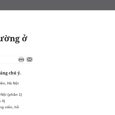
đường ở
áng chú ý.
ên, Hà Nội
Nội (phần 1)
 4)
ng viên, hồ