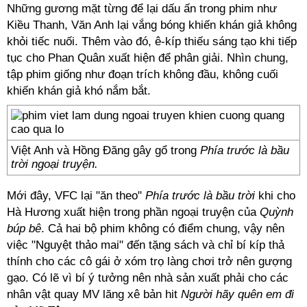
Những gương mặt từng để lại dấu ấn trong phim như
Kiều Thanh, Văn Anh lại vắng bóng khiến khán giả không
khỏi tiếc nuối. Thêm vào đó, ê-kíp thiếu sáng tạo khi tiếp
tục cho Phan Quân xuất hiện để phân giải. Nhìn chung,
tập phim giống như đoạn trích không đầu, không cuối
khiến khán giả khó nắm bắt.
Việt Anh và Hồng Đăng gây gổ trong
Phía trước là bầu
trời ngoại truyện.
Mới đây, VFC lại "ăn theo"
Phía trước là bầu trời
khi cho
Hà Hương xuất hiện trong phần ngoại truyện của
Quỳnh
búp bê
. Cả hai bộ phim không có điểm chung, vậy nên
việc "Nguyệt thảo mai" đến tặng sách và chỉ bí kíp thả
thính cho các cô gái ở xóm trọ làng chơi trở nên gượng
gạo. Có lẽ vì bí ý tưởng nên nhà sản xuất phải cho các
nhân vật quay MV lăng xê bản hit
Người hãy quên em đi