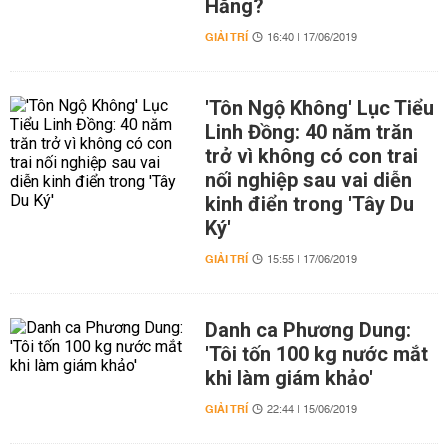
Hằng?
GIẢI TRÍ
16:40 | 17/06/2019
'Tôn Ngộ Không' Lục Tiểu
Linh Đồng: 40 năm trăn
trở vì không có con trai
nối nghiệp sau vai diễn
kinh điển trong 'Tây Du
Ký'
GIẢI TRÍ
15:55 | 17/06/2019
Danh ca Phương Dung:
'Tôi tốn 100 kg nước mắt
khi làm giám khảo'
GIẢI TRÍ
22:44 | 15/06/2019