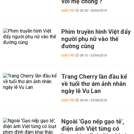
với mẹ chồng'?
GIẢI TRÍ
06:30 | 30/04/2019
Phim truyền hình Việt đẩy
người phụ nữ vào thế
đường cùng
GIẢI TRÍ
08:10 | 03/04/2019
Trang Cherry lần đầu kể
về tuổi thơ ám ảnh nhân
ngày lễ Vu Lan
GIẢI TRÍ
09:40 | 25/08/2018
Ngoài 'Gạo nếp gạo tẻ',
điện ảnh Việt từng có