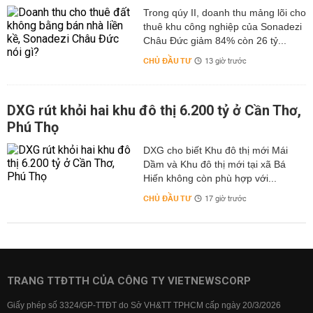
Trong qúy II, doanh thu mảng lõi cho
thuê khu công nghiệp của Sonadezi
Châu Đức giảm 84% còn 26 tỷ...
CHỦ ĐẦU TƯ
13 giờ trước
DXG rút khỏi hai khu đô thị 6.200 tỷ ở Cần Thơ,
Phú Thọ
DXG cho biết Khu đô thị mới Mái
Dầm và Khu đô thị mới tại xã Bá
Hiến không còn phù hợp với...
CHỦ ĐẦU TƯ
17 giờ trước
TRANG TTĐTTH CỦA CÔNG TY VIETNEWSCORP
Giấy phép số 3324/GP-TTĐT do Sở VH&TT TPHCM cấp ngày 20/3/2026