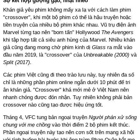
Sự kết hợp gượng gạo, nhạt nhẽo
Khán giả yêu phim không mấy xa lạ với cách làm phim
"crossover", khi một bộ phim có thể là hậu truyện hoặc
tiền truyện của nhiều bộ phim khác nhau. Vũ trụ điện ảnh
Marvel từng tạo nên "bom tấn" Hollywood
The Avengers
khi tập hợp tất cả siêu anh hùng của Marvel. Nhiều khán
giả cũng đang mong chờ phim kinh dị
Glass
ra mắt vào
đầu năm 2019, là "crossover" của
Unbreakable (2000)
và
Split (2017).
Các phim Việt cũng đi theo trào lưu này, tuy nhiên đa số
chỉ là những phần phim online ngắn dưới 10 phút để tri
ân khán giả. "Crossover" khá mới mẻ ở Việt Nam nên
nhanh chóng được đón nhận. Tuy nhiên không phải bản
crossover nào cũng tạo được hiệu ứng tốt.
Tháng 4, VFC tung bản ngoại truyện
Người phán xử sống
chung với mẹ chồng
vào thời điểm 2 bộ phim kết thúc.
Phần ngoại truyện này tạo nên cơn sốt trên mạng xã hội
với tình huống hài hước khi ông trùm Phan Quân bắt mẹ