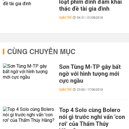
loạt phim đình đám khai
thác đề tài gia đình
GIẢI TRÍ
04:31 | 01/08/2018
CÙNG CHUYÊN MỤC
Sơn Tùng M-TP gây bất
ngờ với hình tượng mới
cực ngầu
GIẢI TRÍ
23:00 | 17/06/2019
Top 4 Solo cùng Bolero
nói gì trước nghi vấn 'con
rơi' của Thẩm Thúy