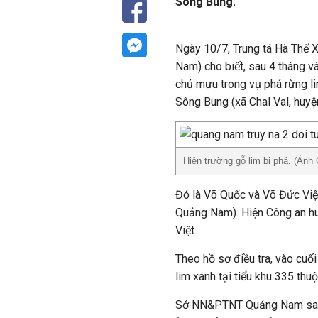
Sông Bung.
Ngày 10/7, Trung tá Hà Thế 
Nam) cho biết, sau 4 tháng v
chủ mưu trong vụ phá rừng l
Sông Bung (xã Chal Val, huyệ
Hiện trường gỗ lim bị phá. (Ảnh
Đó là Võ Quốc và Võ Đức Việt
Quảng Nam). Hiện Công an hu
Việt.
Theo hồ sơ điều tra, vào cuố
lim xanh tại tiểu khu 335 th
Sở NN&PTNT Quảng Nam sau đ