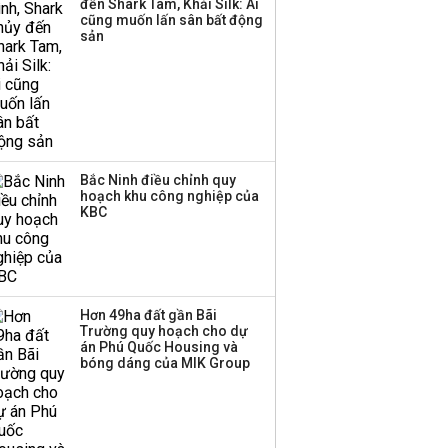
đến Shark Tam, Khải Silk: Ai
công ty khác đã giải thể
cũng muốn lấn sân bất động
sản
Quảng Nam thu hồi dự án
Khu nghỉ dưỡng An Thịnh-
Bắc Ninh điều chỉnh quy
hoạch khu công nghiệp của
PPC
KBC
ĐÔ THỊ
20:07 | 12/07/2020
Hơn 49ha đất gần Bãi
Quảng Nam xem xét thu hồi
Trường quy hoạch cho dự
án Phú Quốc Housing và
dự án thành phố giáo dục
bóng dáng của MIK Group
1.500 tỉ đồng của Công ty...
ĐÔ THỊ
06:58 | 01/07/2020