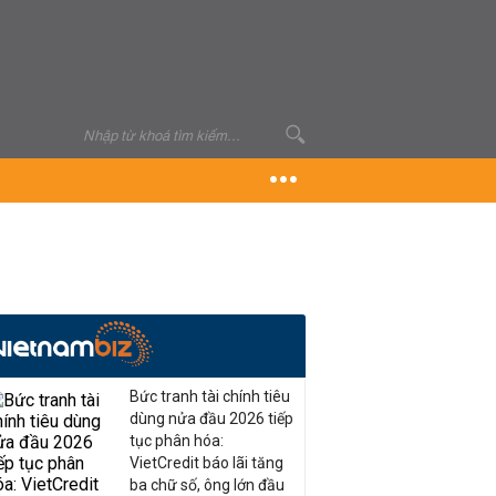
Bức tranh tài chính tiêu
dùng nửa đầu 2026 tiếp
tục phân hóa:
VietCredit báo lãi tăng
ba chữ số, ông lớn đầu