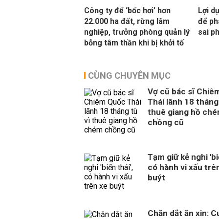
Công ty để ‘bốc hơi’ hơn
Lợi d
22.000 ha đất, rừng lâm
để ph
nghiệp, trưởng phòng quản lý
sai p
bỗng tâm thần khi bị khởi tố
CÙNG CHUYÊN MỤC
Vợ cũ bác sĩ Chiê
Thái lãnh 18 tháng 
thuê giang hồ ch
chồng cũ
Tạm giữ kẻ nghi 'biế
có hành vi xấu trê
buýt
Chăn dắt ăn xin: 