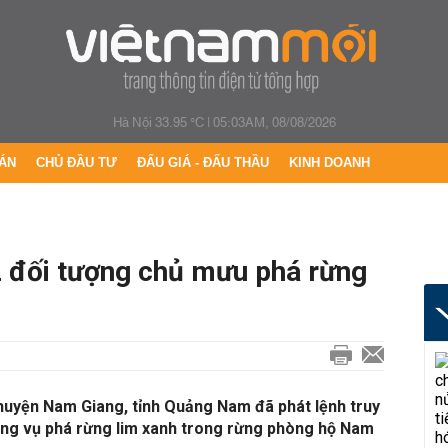
Hà Nội 33.95 °C
|
05:03AM, 08/08/2026
ÁN
CHỦ ĐẦU TƯ
ĐẤU GIÁ - ĐẤU THẦU
KINH DOANH
 đối tượng chủ mưu phá rừng
 huyện Nam Giang, tỉnh Quảng Nam đã phát lệnh truy
ong vụ phá rừng lim xanh trong rừng phòng hộ Nam