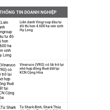
khoản
THÔNG TIN DOANH NGHIỆP
Quy hoạch 4 khu lấn
biển ở Phú Quốc
Liên danh Vingroup đầu tư
đô thị hơn 4.600 ha ven vịnh
Hạ Long
Một thương hiệu thời
trang Việt đóng cửa
sau 5 năm hoạt động,
thanh lý toàn bộ cửa
hàng
Vinaruco (VRG) có lãi trở lại
nhờ hợp đồng thuê đất tại
Dự án Sheraton Phú
KCN Cộng Hòa
Quốc bị buộc chấm dứt
hoạt động
Công ty 100 tỷ của
Huấn Hoa Hồng bỗng
Từ Shark Bình, Shark Thủy
dưng ‘biến mất’, một