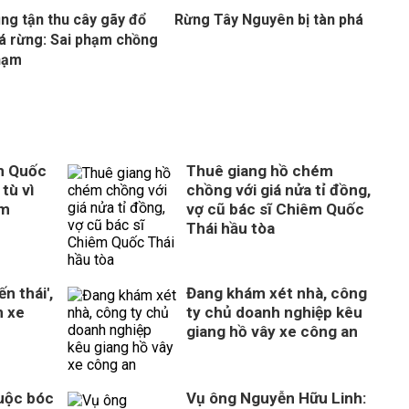
ụng tận thu cây gãy đổ
Rừng Tây Nguyên bị tàn phá
á rừng: Sai phạm chồng
hạm
m Quốc
Thuê giang hồ chém
tù vì
chồng với giá nửa tỉ đồng,
ém
vợ cũ bác sĩ Chiêm Quốc
Thái hầu tòa
n thái',
Đang khám xét nhà, công
n xe
ty chủ doanh nghiệp kêu
giang hồ vây xe công an
Cuộc bóc
Vụ ông Nguyễn Hữu Linh: