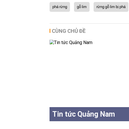
phá rừng
gỗ lim
rừng gỗ lim bị phá
CÙNG CHỦ ĐỀ
Tin tức Quảng Nam